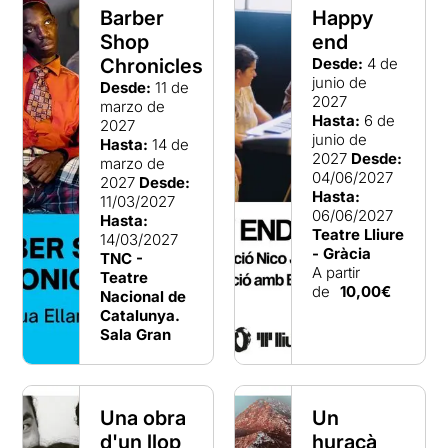
Barber
Happy
Shop
end
Chronicles
Desde:
4 de
junio de
Desde:
11 de
2027
marzo de
Hasta:
6 de
2027
junio de
Hasta:
14 de
2027
Desde:
marzo de
04/06/2027
2027
Desde:
Hasta:
11/03/2027
06/06/2027
Hasta:
Teatre Lliure
14/03/2027
- Gràcia
TNC -
A partir
Teatre
de
10,00€
Nacional de
Catalunya.
Sala Gran
Una obra
Un
d'un llop
huracà