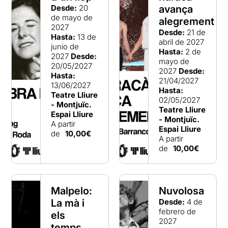
Desde:
20
avança
de mayo de
alegrement
2027
Desde:
21 de
Hasta:
13 de
abril de 2027
junio de
Hasta:
2 de
2027
Desde:
mayo de
20/05/2027
2027
Desde:
Hasta:
21/04/2027
13/06/2027
Hasta:
Teatre Lliure
02/05/2027
- Montjuïc.
Teatre Lliure
Espai Lliure
- Montjuïc.
A partir
Espai Lliure
de
10,00€
A partir
de
10,00€
Malpelo:
Nuvolosa
La mà i
Desde:
4 de
febrero de
els
2027
temps.