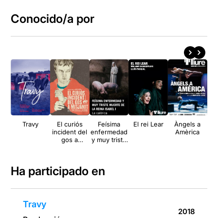
Conocido/a por
Travy
El curiós
Feísima
El rei Lear
Àngels a
L'e
incident del
enfermedad
Amèrica
gos a
y muy triste
mitjanit
muerte de la
reina Isabel I
Ha participado en
Travy
2018