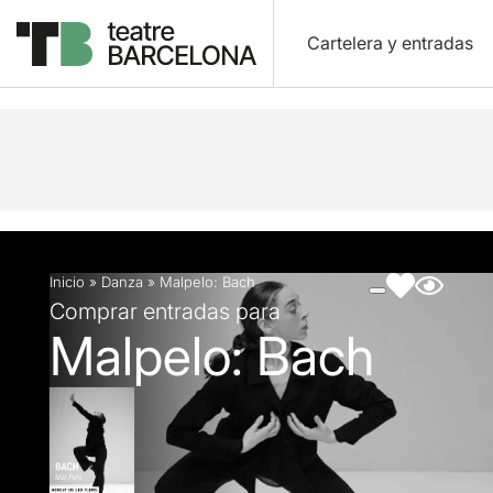
Cartelera y entradas
Descripción
Ficha artística
Fotos y vídeos
Inicio
»
Danza
»
Malpelo: Bach
Comprar entradas para
Malpelo: Bach