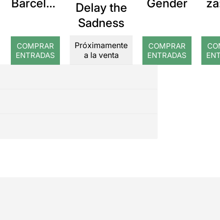
Barcelon
Gender
za
Delay the
a: Rojos
Sadness
Próximamente
COMPRAR
COMPRAR
CO
a la venta
ENTRADAS
ENTRADAS
EN