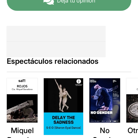
Deja tu opinión
Espectáculos relacionados
Miquel
No
Ot