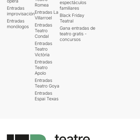
ópera
espectáculos
Romea
Entradas
familiares
Entradas La
improvisación
Black Friday
Villarroel
Entradas
Teatral
Entradas
monólogos
Gana entradas de
Teatro
teatro gratis -
Condal
concursos
Entradas
Teatro
Victòria
Entradas
Teatro
Apolo
Entradas
Teatro Goya
Entradas
Espai Texas