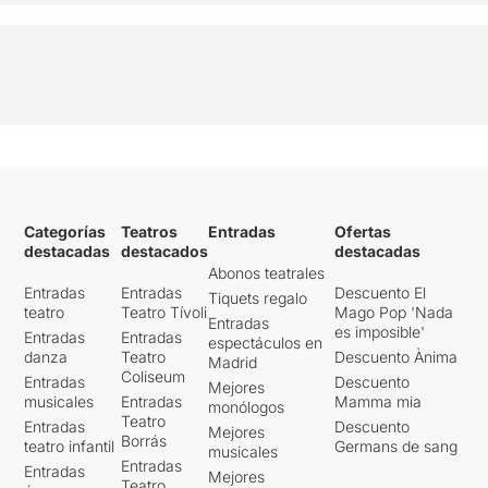
Categorías
Teatros
Entradas
Ofertas
destacadas
destacados
destacadas
Abonos teatrales
Entradas
Entradas
Descuento El
Tiquets regalo
teatro
Teatro Tívoli
Mago Pop 'Nada
Entradas
es imposible'
Entradas
Entradas
espectáculos en
danza
Teatro
Descuento Ànima
Madrid
Coliseum
Entradas
Descuento
Mejores
musicales
Entradas
Mamma mia
monólogos
Teatro
Entradas
Descuento
Mejores
Borrás
teatro infantil
Germans de sang
musicales
Entradas
Entradas
Mejores
Teatro