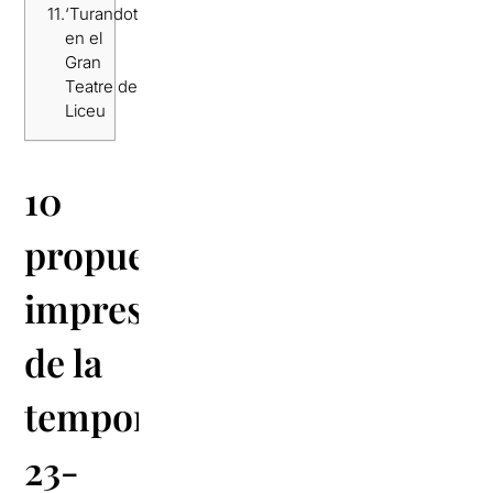
11.
‘Turandot’
en el
Gran
Teatre del
Liceu
10
propuestas
imprescindibles
de la
temporada
23-