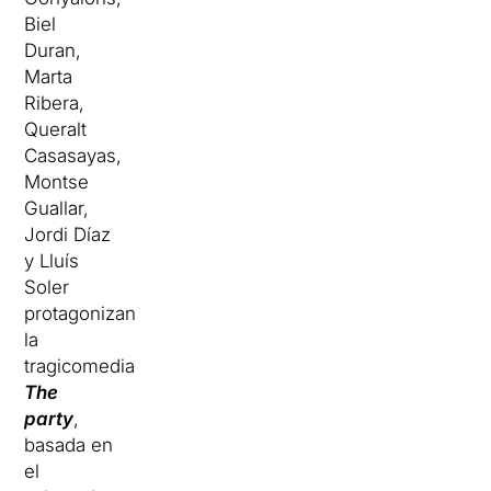
Biel
Duran,
Marta
Ribera,
Queralt
Casasayas,
Montse
Guallar,
Jordi Díaz
y Lluís
Soler
protagonizan
la
tragicomedia
The
party
,
basada en
el