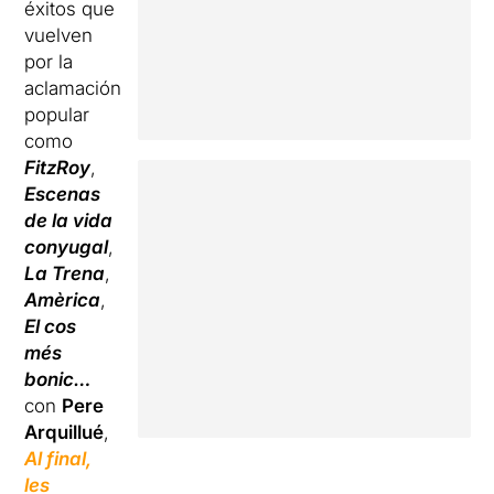
éxitos que
vuelven
por la
aclamación
popular
como
FitzRoy
,
Escenas
de la vida
conyugal
,
La Trena
,
Amèrica
,
El cos
més
bonic…
con
Pere
Arquillué
,
Al final,
les