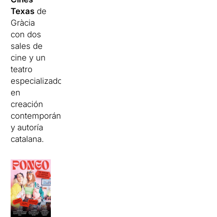
Texas
de
Gràcia
con dos
sales de
cine y un
teatro
especializado
en
creación
contemporánea
y autoría
catalana.