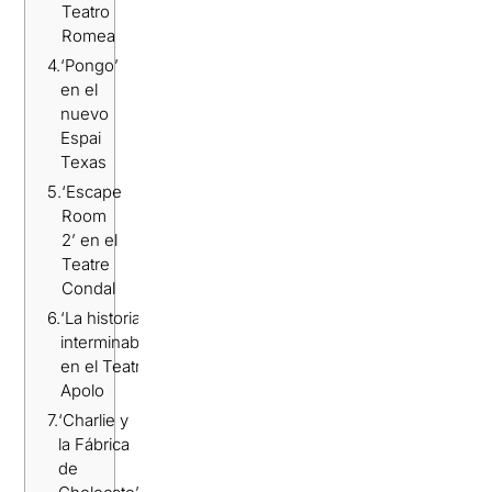
Teatro
Romea
4.
‘Pongo’
en el
nuevo
Espai
Texas
5.
‘Escape
Room
2’ en el
Teatre
Condal
6.
‘La historia
interminable’
en el Teatro
Apolo
7.
‘Charlie y
la Fábrica
de