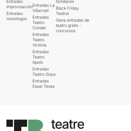
Entradas
familiares
Entradas La
improvisación
Black Friday
Villarroel
Entradas
Teatral
Entradas
monólogos
Gana entradas de
Teatro
teatro gratis -
Condal
concursos
Entradas
Teatro
Victòria
Entradas
Teatro
Apolo
Entradas
Teatro Goya
Entradas
Espai Texas