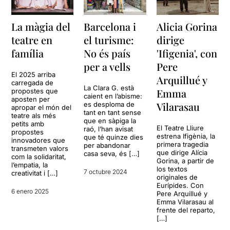
La màgia del
Barcelona i
Alicia Gorina
teatre en
el turisme:
dirige
família
No és país
'Ifigenia', con
per a vells
Pere
El 2025 arriba
Arquillué y
carregada de
La Clara G. està
Emma
propostes que
caient en l’abisme:
aposten per
Vilarasau
es desploma de
apropar el món del
tant en tant sense
teatre als més
que en sàpiga la
petits amb
El Teatre Lliure
raó, l’han avisat
propostes
estrena Ifigènia, la
que té quinze dies
innovadores que
primera tragedia
per abandonar
transmeten valors
que dirige Alícia
casa seva, és […]
com la solidaritat,
Gorina, a partir de
l’empatia, la
los textos
7 octubre 2024
creativitat i […]
originales de
Eurípides. Con
6 enero 2025
Pere Arquillué y
Emma Vilarasau al
frente del reparto,
[…]