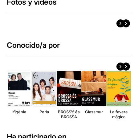
Fotos y vídeos
Conocido/a por
Ifigènia
Perla
BROSS∀ és
Glassmur
La favera
Un
BROSSA
màgica
Ha participado en