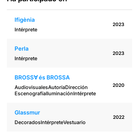
Ifigènia
2023
Intérprete
Perla
2023
Intérprete
BROSS∀ és BROSSA
2020
Audiovisuales
Autoría
Dirección
Escenografía
Iluminación
Intérprete
Glassmur
2022
Decorados
Intérprete
Vestuario