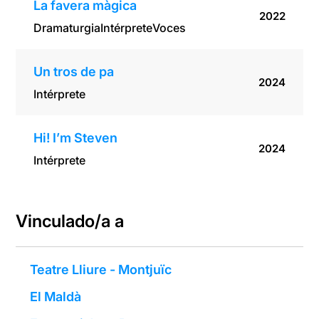
La favera màgica
2022
Dramaturgia
Intérprete
Voces
Un tros de pa
2024
Intérprete
Hi! I’m Steven
2024
Intérprete
Vinculado/a a
Teatre Lliure - Montjuïc
El Maldà