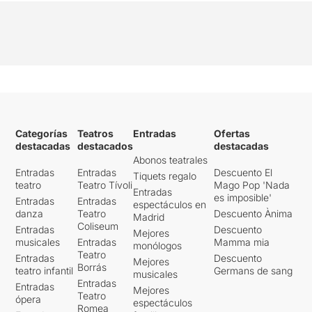
Categorías
Teatros
Entradas
Ofertas
destacadas
destacados
destacadas
Abonos teatrales
Entradas
Entradas
Descuento El
Tiquets regalo
teatro
Teatro Tívoli
Mago Pop 'Nada
Entradas
es imposible'
Entradas
Entradas
espectáculos en
danza
Teatro
Descuento Ànima
Madrid
Coliseum
Entradas
Descuento
Mejores
musicales
Entradas
Mamma mia
monólogos
Teatro
Entradas
Descuento
Mejores
Borrás
teatro infantil
Germans de sang
musicales
Entradas
Entradas
Mejores
Teatro
ópera
espectáculos
Romea