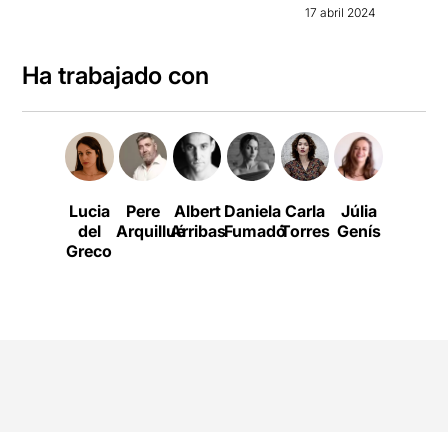
17 abril 2024
Ha trabajado con
Lucia
Pere
Albert
Daniela
Carla
Júlia
Albert
del
Arquillué
Arribas
Fumadó
Torres
Genís
Pérez
V
Greco