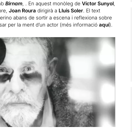
amb
Birnam
, . En aquest monòleg de
Víctor Sunyol
,
bre,
Joan Roura
dirigirà a
Lluís Soler
. El text
amerino abans de sortir a escena i reflexiona sobre
sar per la ment d’un actor (més informació
aquí
).