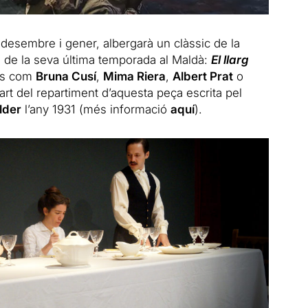
 desembre i gener, albergarà un clàssic de la
s de la seva última temporada al Maldà:
El llarg
rs com
Bruna Cusí
,
Mima Riera
,
Albert Prat
o
part del repartiment d’aquesta peça escrita pel
lder
l’any 1931 (més informació
aquí
).