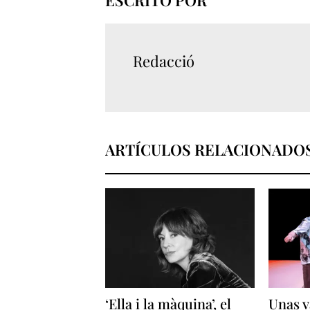
Redacció
ARTÍCULOS RELACIONADO
‘Ella i la màquina’, el
Unas v