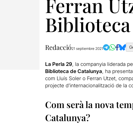
Ferran Ut
Biblioteca
Redacció
G
21 septiembre 2021
La Perla 29
, la companyia liderada p
Biblioteca de Catalunya
, ha present
com Lluís Soler o Ferran Utzet, comp
projecte d’internacionalització de la 
Com serà la nova temp
Catalunya?