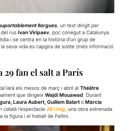
suportablement llargues
, un text dirigit per
 del rus
Ivan Viripaev
, poc conegut a Catalunya.
dia i se centra en la història d’un grup de
a seva vida es capgira de sobte (més informació
 29 fan el salt a París
tal·larà els mesos de març i abril al
Théâtre
pament que dirigeix
Wajdi Mouawad
. Durant
gura, Laura Aubert, Guillem Balart
o
Màrcia
n català l’espectacle
28 i mig
, una obra estrenada
a figura i el treball de Fellini.