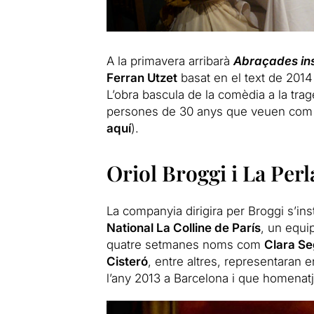
A la primavera arribarà
Abraçades in
Ferran Utzet
basat en el text de 2014
L’obra bascula de la comèdia a la tragè
persones de 30 anys que veuen com l
aquí
).
Oriol Broggi i La Perla
La companyia dirigira per Broggi s’ins
National La Colline de París
, un equi
quatre setmanes noms com
Clara Se
Cisteró
, entre altres, representaran e
l’any 2013 a Barcelona i que homenatja l