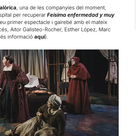
alòrica
, una de les companyies del moment,
spital per recuperar
Feísima enfermedad y muy
 seu primer espectacle i gairebé amb el mateix
ancés, Aitor Galisteo-Rocher, Esther López, Marc
(més informació
aquí
).