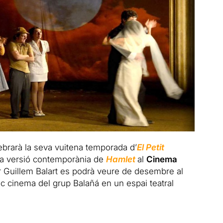
elebrarà la seva vuitena temporada d’
El Petit
na versió contemporània de
Hamlet
al
Cinema
er Guillem Balart es podrà veure de desembre al
ic cinema del grup Balañá en un espai teatral