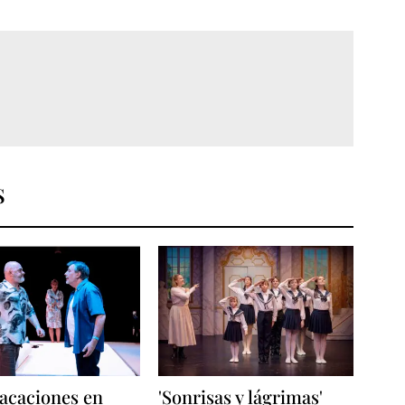
S
acaciones en
'Sonrisas y lágrimas'