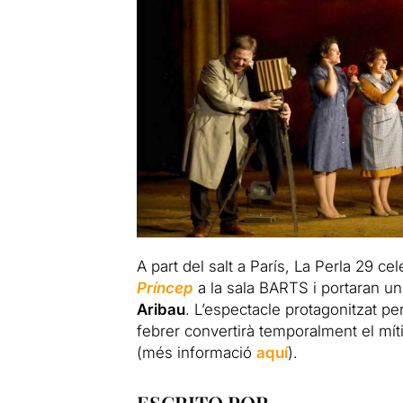
A part del salt a París, La Perla 29 c
Príncep
a la sala BARTS i portaran u
Aribau
. L’espectacle protagonitzat p
febrer convertirà temporalment el mít
(més informació
aquí
).
ESCRITO POR