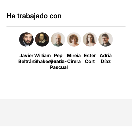
Ha trabajado con
Javier
William
Pep
Mireia
Ester
Adrià
José
A
Beltrán
Shakespeare
Garcia-
Cirera
Cort
Díaz
Pedro
Pascual
García
Balada