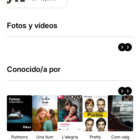
Fotos y vídeos
Conocido/a por
Pulmons
Una llum
L'alegria
Pretty
Com vaig