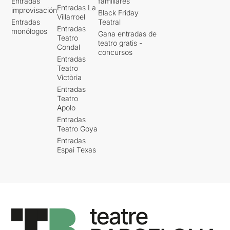
Entradas
familiares
Entradas La
improvisación
Black Friday
Villarroel
Entradas
Teatral
Entradas
monólogos
Gana entradas de
Teatro
teatro gratis -
Condal
concursos
Entradas
Teatro
Victòria
Entradas
Teatro
Apolo
Entradas
Teatro Goya
Entradas
Espai Texas