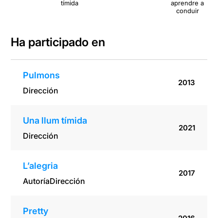
tímida
aprendre a
m
conduir
Ha participado en
Pulmons
2013
Dirección
Una llum tímida
2021
Dirección
L’alegria
2017
Autoría
Dirección
Pretty