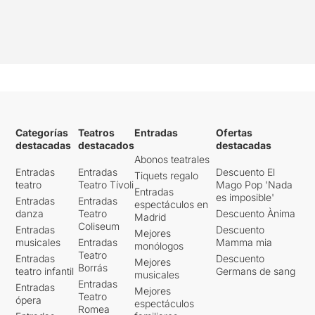
Categorías
Teatros
Entradas
Ofertas
destacadas
destacados
destacadas
Abonos teatrales
Entradas
Entradas
Descuento El
Tiquets regalo
teatro
Teatro Tívoli
Mago Pop 'Nada
Entradas
es imposible'
Entradas
Entradas
espectáculos en
danza
Teatro
Descuento Ànima
Madrid
Coliseum
Entradas
Descuento
Mejores
musicales
Entradas
Mamma mia
monólogos
Teatro
Entradas
Descuento
Mejores
Borrás
teatro infantil
Germans de sang
musicales
Entradas
Entradas
Mejores
Teatro
ópera
espectáculos
Romea