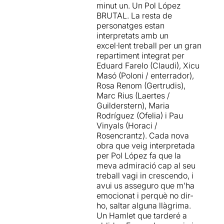
minut un. Un Pol López
BRUTAL. La resta de
personatges estan
interpretats amb un
excel·lent treball per un gran
repartiment integrat per
Eduard Farelo (Claudi), Xicu
Masó (Poloni / enterrador),
Rosa Renom (Gertrudis),
Marc Rius (Laertes /
Guilderstern), Maria
Rodríguez (Ofelia) i Pau
Vinyals (Horaci /
Rosencrantz). Cada nova
obra que veig interpretada
per Pol López fa que la
meva admiració cap al seu
treball vagi in crescendo, i
avui us asseguro que m’ha
emocionat i perquè no dir-
ho, saltar alguna llàgrima.
Un Hamlet que tarderé a