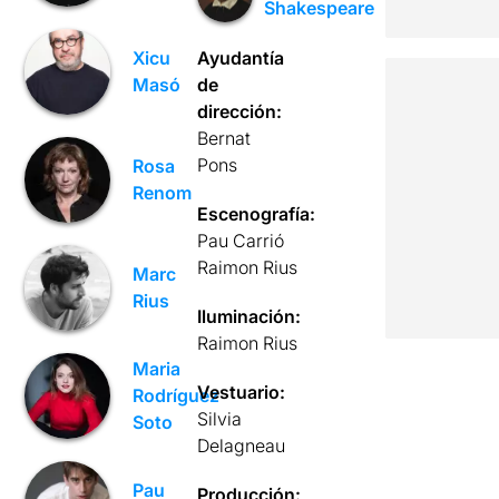
Shakespeare
Ayudantía
Xicu
de
Masó
dirección:
Bernat
Pons
Rosa
Renom
Escenografía:
Pau Carrió
Raimon Rius
Marc
Rius
Iluminación:
Raimon Rius
Maria
Vestuario:
Rodríguez
Silvia
Soto
Delagneau
Pau
Producción: