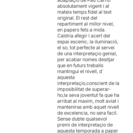
comportaments humans”.
absolutament vigent i al
mateix temps fidel al text
–
Per descomptat que no hi
original. El rest del
ha faltat el monòleg que
repartiment al millor nivel,
recita Hamlet mentre sostén
en papers fets a mida.
la calavera de
Yodric
(
bufó
Caldria afegir l acert del
de la cort i amic de la
espai escenic, la iluminació,
infància de Hamlet, en què
el so, tot perfecte al servei
recorda les seves virtuts i fa
de una interpretaçio genial,
una reflexió sobra la mort i el
per acabar nomes desitjar
pas del temps. Ni el duel
que en futurs treballs
d’espases del final de l’obra
mantingui el nivell, d´
entre Hamlet i
Laertes
.
aquesta
Possiblement, des del meu
interpretaçio,conscient de la
punt de vista, ha estat el
imposibilitat de superar-
menys creïble de tota la
ho,la seva joventut fa que ha
representació.
arribat al maxim, molt aviat i
mantenirse amb aquet nivell
–
Quasi tres hores de
de excelencia, no sera facil.
representació que s’han
Sense dubte qualsevol
passat volant, això és un bon
premi de interpretaçio de
senyal.
aquesta temporada a paper