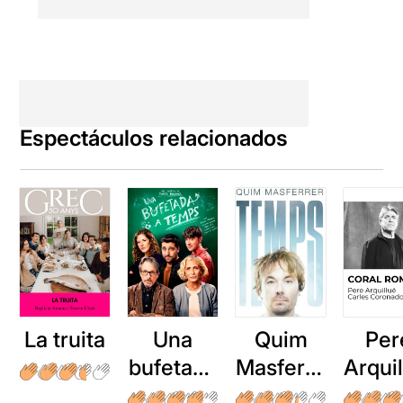
Espectáculos relacionados
La truita
Una
Quim
Per
bufetada
Masferre
Arqui
a temps
r: Temps
: Cor