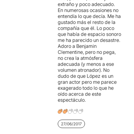
extraño y poco adecuado.
Què us haig de dir d'
Eduard
En numerosas ocasiones no
Farelo
en el personatge de
entendía lo que decía. Me ha
Claudi (germà del Rei
gustado más el resto de la
Hamlet i oncle del príncep
compañía que él. Lo poco
Hamlet), del millor que l’he
que había de espacio sonoro
vist fer dalt d’un escenari
.
me ha parecido un desastre.
Ha
fingint
a la perfecció el
Adoro a Benjamin
seu paper de persona
Clementine, pero no pega,
honrada dins la seva
no crea la atmósfera
hipocresia. Per descomptat
adecuada (y menos a ese
que en el seu paper
volumen atronador). No
d’Espectre, ha estat
dudo de que López es un
realment increïble. Molt ben
gran actor pero me parece
caracteritzat i amb una veu
exagerado todo lo que he
totalment d’ultratomba. La
oído acerca de este
seva interpretació junt amb
espectáculo.
la d’en Pol López és del
millor que he vist fins ara,
quant a la representació
d’aquests personatges;
27/06/2017
m’atreviria a dir que serà
difícilment superable en