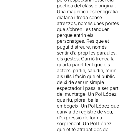
poètica del clàssic original.
Una magnífica escenografia
diàfana i freda sense
atrezzos, només unes portes
que s’obren i es tanquen
perquè entrin els
personatges. Res que et
pugui distreure, només
sentir d’a prop les paraules,
els gestos. Carrió trenca la
quarta paret fent que els
actors, parlin, saludin, mirin
als ulls i facin que el públic
deixi de ser un simple
espectador i passi a ser part
del muntatge. Un Pol López
que riu, plora, balla,
embogeix. Un Pol López que
canvia de registre de veu,
d’expressió de forma
sorprenent. Un Pol López
que et té atrapat des del