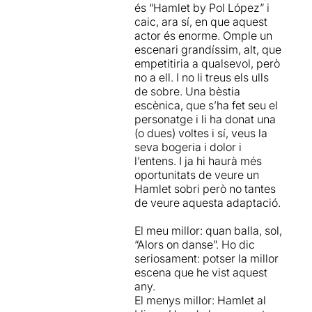
és “Hamlet by Pol López” i
Carrió la dirigeix amb
espectáculo valiente que se
caic, ara sí, en que aquest
mestria, fent d’aquest
atreve a romper la cuarta
actor és enorme. Omple un
Hamlet
un espectacle
pared y jugar con el sentido
escenari grandíssim, alt, que
d’aquells que en diem rodó
del humor, poniendo
empetitiria a qualsevol, però
i imprescindible
.
deliberadamente en peligro
no a ell. I no li treus els ulls
su tono general. Sin
de sobre. Una bèstia
–
Estic segura que
passarà
a
embargo, sale victorioso y
escènica, que s’ha fet seu el
la història
com un dels
sabe recuperarse de sus
personatge i li ha donat una
millors Hamlet
que s’han
propios riesgos.
(o dues) voltes i sí, veus la
fet a casa nostra
. D’aquells
Acostumbrados a versiones
seva bogeria i dolor i
que se’n parlarà. Llavors
de los clásicos demasiado
l’entens. I ja hi haurà més
podré dir: “Jo la vaig anar a
académicas o, al contrario,
oportunitats de veure un
veure”.
completamente trilladas, es
Hamlet sobri però no tantes
todo un placer disfrutar de
de veure aquesta adaptació.
–Pau Carrió ha agafat el
una propuesta hecha con
text de Shakespeare, n’ha
conciencia y eficacia, que
El meu millor: quan balla, sol,
triat una part, i l’ha treballat
consigue que el texto nos
“Alors on danse”. Ho dic
fins a donar-li un estil
hable directamente a
seriosament: potser la millor
propi. El resultat és una
nosotros de lo que somos y
escena que he vist aquest
versió extraordinària.
de lo que sentimos ahora y
any.
aquí.
El menys millor: Hamlet al
–
L’escenografia de Sebastià