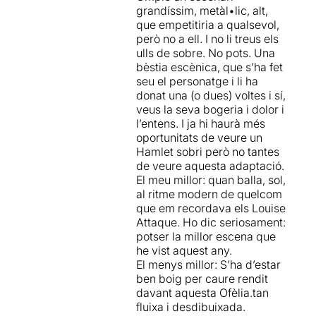
grandíssim, metàl•lic, alt,
-
Pau Carrió ens mostra un
que empetitiria a qualsevol,
Hamlet actualitzat, però
però no a ell. I no li treus els
sense perdre l’essència del
ulls de sobre. No pots. Una
clàssic
. Ens mostra un
bèstia escènica, que s’ha fet
Hamlet que s’angoixa,
seu el personatge i li ha
pateix, plora, riu i fingeix
donat una (o dues) voltes i sí,
com qualsevol de nosaltres.
veus la seva bogeria i dolor i
l’entens. I ja hi haurà més
–
Després de l’èxit d’Enric V,
oportunitats de veure un
Pau Carrió ho tenia molt clar,
Hamlet sobri però no tantes
el seu Hamlet no podia ser
de veure aquesta adaptació.
un altre que en Pol López.
El meu millor: quan balla, sol,
Creieu-me si us dic que l’ha
al ritme modern de quelcom
tornat a encertar de totes
que em recordava els Louise
totes.
La interpretació de
Attaque. Ho dic seriosament:
Pol López és brutal,
potser la millor escena que
extraordinària!
És
he vist aquest any.
impressionant la quantitat
El menys millor: S’ha d’estar
de registres i expressions
ben boig per caure rendit
que és capaç de fer aquest
davant aquesta Ofèlia.tan
actor durant les tres hores
fluixa i desdibuixada.
que dura la representació. El