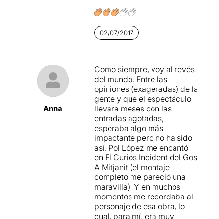
seu rostre ha passat del plor
a la bogeria en qüestió de
segons, el registre de la
seva veu és increïble, la
02/07/2017
seva
presència omple
el
gran espai escènic. És
realment extraordinari veure
Como siempre, voy al revés
com treballa aquest actor!!!
del mundo. Entre las
opiniones (exageradas) de la
–
Però no ens oblidem de la
gente y que el espectáculo
resta del repartiment: tot un
Anna
llevara meses con las
luxe! Realment TOTS,
entradas agotadas,
absolutament tots, han estat
esperaba algo más
genials!
Un formidable
Xicu
impactante pero no ha sido
Masó en el paper de Poloni
así. Pol López me encantó
i divertit enterramorts.
M’ha
en El Curiós Incident del Gos
deixat sense alè
A Mitjanit (el montaje
extraordinària interpretació
completo me pareció una
de la Mar Rodríguez en el
maravilla). Y en muchos
paper d’Ofèlia
. Sobretot en
momentos me recordaba al
el moment de la bogeria,
personaje de esa obra, lo
que ha estat impressionant.
cual, para mí, era muy
Repeteixo extraordinària!