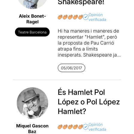
Shakespeare!
Opinión
Aleix Bonet-
verificada
Ragel
Hi ha maneres i maneres de
Teatre Barcelona
representar "Hamlet", però
la proposta de Pau Carrió
atrapa fins a límits
inesperats. Shakespeare ja
pot estar content amb les
representacions dels seus
05/06/2017
textos que s'estan fent
actualment a Barcelona.
Amb una escenografia força
senzilla i acompanyats
És Hamlet Pol
d'escàs
atrezzo,
Pol López i
López o Pol López
la resta flueixen sobre
l'escenari. Crec que mai no
Hamlet?
havia vist ningú gaudint tant
fent teatre com Pol López en
Opinión
Miquel Gascon
moments d'extrema bogeria,
verificada
Baz
qui sap si provocada o