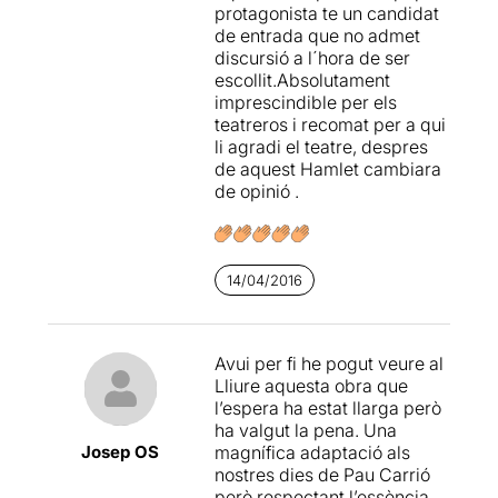
protagonista te un candidat
El públic dempeus hem
de entrada que no admet
aplaudit amb ganes. Els
discursió a l´hora de ser
actors han sortit, una i
una
escollit.Absolutament
altra
vegada a saludar. Ha
imprescindible per els
estat una obra de teatre que
teatreros i recomat per a qui
no oblidaré mai.
li agradi el teatre, despres
de aquest Hamlet cambiara
No us puc animar a anar-hi,
de opinió .
ja que les entrades estan
exhaurides. Però estic
totalment segura que es
tornarà a programar per la
14/04/2016
temporada vinent. Jo, sens
dubte, repetiré!
Avui per fi he pogut veure al
Lliure aquesta obra que
l’espera ha estat llarga però
ha valgut la pena. Una
Josep OS
magnífica adaptació als
nostres dies de Pau Carrió
però respectant l’essència