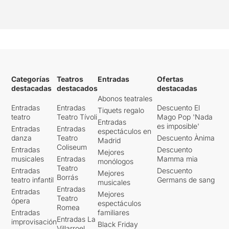
Categorías
Teatros
Entradas
Ofertas
destacadas
destacados
destacadas
Abonos teatrales
Entradas
Entradas
Descuento El
Tiquets regalo
teatro
Teatro Tívoli
Mago Pop 'Nada
Entradas
es imposible'
Entradas
Entradas
espectáculos en
danza
Teatro
Descuento Ànima
Madrid
Coliseum
Entradas
Descuento
Mejores
musicales
Entradas
Mamma mia
monólogos
Teatro
Entradas
Descuento
Mejores
Borrás
teatro infantil
Germans de sang
musicales
Entradas
Entradas
Mejores
Teatro
ópera
espectáculos
Romea
Entradas
familiares
Entradas La
improvisación
Black Friday
Villarroel