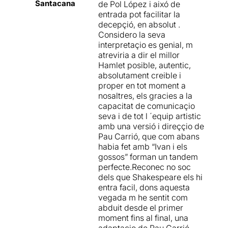
de la tragèdia), i
Laertes
(fill
Santacana
de Pol López i aixó de
de Poloni i germà d’Ofèlia).
entrada pot facilitar la
decepçió, en absolut .
–M’ha agradat molt que el
Considero la seva
director hagi trencat la
interpretaçio es genial, m
quarta paret
, ho he trobat
atreviria a dir el millor
molt original. Tenir en Pol
Hamlet posible, autentic,
López a quatre pams,
absolutament creible i
mirant-me directe als ulls i
proper en tot moment a
dir-me quins ulls tan macos
nosaltres, els gracies a la
tens
… encara que sigui part
capacitat de comunicaçio
del text de l’obra, m’ha fet
seva i de tot l ´equip artistic
enrojolar.
amb una versió i direççio de
Pau Carrió, que com abans
–
No recordo on vaig llegir
habia fet amb “Ivan i els
aquesta frase, però crec que
gossos” forman un tandem
és una manera molt
perfecte.Reconec no soc
encertada de resumir
dels que Shakespeare els hi
aquesta obra: “És una de les
entra facil, dons aquesta
obres que millor desvela els
vegada m he sentit com
racons foscos de l’ànima
abduit desde el primer
humana i conté sentències
moment fins al final, una
devastadores sobre els
adaptaçio de Pau Carrió