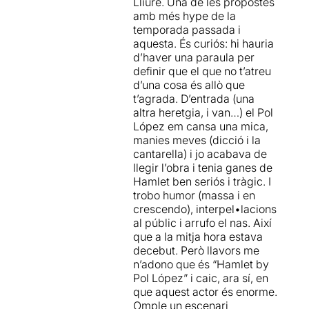
Lliure. Una de les propostes
Brossa i Pau Carrió és
amb més hype de la
austera i freda, però de gran
temporada passada i
utilitat i presència. És una
aquesta. És curiós: hi hauria
espècie de sala enorme,
d’haver una paraula per
folrada de grans blocs de
definir que el que no t’atreu
pedra, simulant el marbre
d’una cosa és allò que
(
fred, sobri i elegant), on
t’agrada. D’entrada (una
unes portes camuflades
altra heretgia, i van…) el Pol
entre les mateixes parets,
López em cansa una mica,
s’obren i es tanquen durant
manies meves (dicció i la
la representació.
cantarella) i jo acabava de
llegir l’obra i tenia ganes de
–
El vestuari que ha triat
Hamlet ben seriós i tràgic. I
Sílvia
Delagneu
, és del tot
trobo humor (massa i en
actual, i s’adapta molt bé a
crescendo), interpel•lacions
la versió contemporània que
al públic i arrufo el nas. Així
se li ha volgut donar a l’obra.
que a la mitja hora estava
M’ha agradat molt la bata
decebut. Però llavors me
clínica que vesteix l’Ofèlia,
n’adono que és “Hamlet by
imitant un vestit estampat de
Pol López” i caic, ara sí, en
flors. L’he trobat realment
que aquest actor és enorme.
original.
Omple un escenari