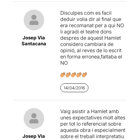
futures representacions
d’aquest clàssic, ja que
Disculpes com es facil
deixen tot dos el llistó molt
deduir volia dir al final que
alt. Rosa Renom és una
era recomanat per a qui NO
actriu amb una gran
li agradi el teatre dons
trajectòria teatral, i de nou
Josep Via
despres de aquest Hamlet
ho torna a demostrar en el
Santacana
considero cambiara de
seu paper de Gertrudis, la
opinió, al reves de lo escrit
mare de Hamlet, una dona
en forma erronea,faltaba el
on la seva satisfacció està
NO
per damunt de tot, i que
representa la infidelitat.
Genials interpretacions
d’en Pau Vinyals i en Marc
14/04/2016
Rius, que donen vida a
Rosencratz
i
Guildersten
,
representants de la
deslleialtat i suposadament
Vaig asistir a Hamlet amb
els amics del príncep
unes expectatives molt altes
Hamlet. I també interpreten
per tot lo referenciat sobre
a Horaci
(
símbol de lleialtat
aquesta obra i especialment
a Hamlet, i l’únic supervivent
Josep Via
sobre el treball interpretatiu