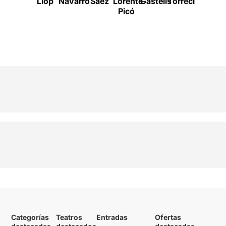
Llop
Navarro
Sáez
Lorente-
Castells
Torrecilla
Balart
Picó
Categorías
Teatros
Entradas
Ofertas