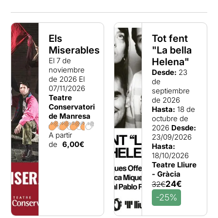
Els
Tot fent
Miserables
"La bella
El 7 de
Helena"
noviembre
Desde:
23
de 2026
El
de
07/11/2026
septiembre
Teatre
de 2026
Conservatori
Hasta:
18 de
de Manresa
octubre de
2026
Desde:
A partir
23/09/2026
de
6,00€
Hasta:
18/10/2026
Teatre Lliure
- Gràcia
24€
32€
-25%