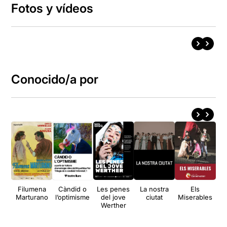
Fotos y vídeos
Conocido/a por
Filumena
Càndid o
Les penes
La nostra
Els
Marturano
l’optimisme
del jove
ciutat
Miserables
Werther