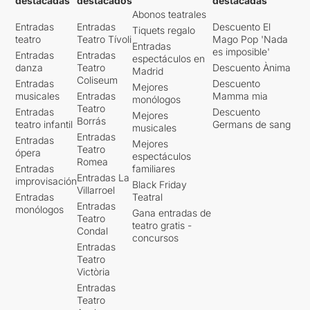
destacadas
destacados
destacadas
Abonos teatrales
Entradas
Entradas
Descuento El
Tiquets regalo
teatro
Teatro Tívoli
Mago Pop 'Nada
Entradas
es imposible'
Entradas
Entradas
espectáculos en
danza
Teatro
Descuento Ànima
Madrid
Coliseum
Entradas
Descuento
Mejores
musicales
Entradas
Mamma mia
monólogos
Teatro
Entradas
Descuento
Mejores
Borrás
teatro infantil
Germans de sang
musicales
Entradas
Entradas
Mejores
Teatro
ópera
espectáculos
Romea
Entradas
familiares
Entradas La
improvisación
Black Friday
Villarroel
Entradas
Teatral
Entradas
monólogos
Gana entradas de
Teatro
teatro gratis -
Condal
concursos
Entradas
Teatro
Victòria
Entradas
Teatro