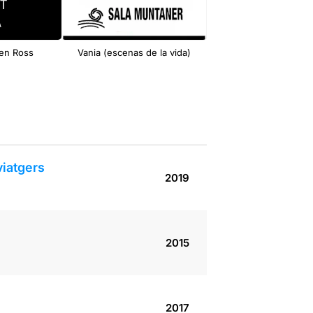
len Ross
Vania (escenas de la vida)
FACTORY (Somni d’un
d’estiu)
viatgers
2019
2015
2017