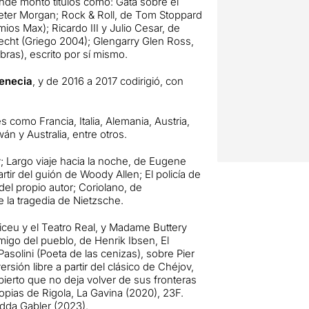
onde montó títulos como: Gata sobre el
Peter Morgan; Rock & Roll, de Tom Stoppard
ios Max); Ricardo III y Julio Cesar, de
echt (Griego 2004); Glengarry Glen Ross,
ras), escrito por sí mismo.
Venecia
, y de 2016 a 2017 codirigió, con
como Francia, Italia, Alemania, Austria,
án y Australia, entre otros.
y; Largo viaje hacia la noche, de Eugene
rtir del guión de Woody Allen; El policía de
del propio autor; Coriolano, de
e la tragedia de Nietzsche.
Liceu y el Teatro Real, y Madame Buttery
igo del pueblo, de Henrik Ibsen, El
asolini (Poeta de las cenizas), sobre Pier
rsión libre a partir del clásico de Chéjov,
ierto que no deja volver de sus fronteras
opias de Rigola, La Gavina (2020), 23F.
edda Gabler (2023).