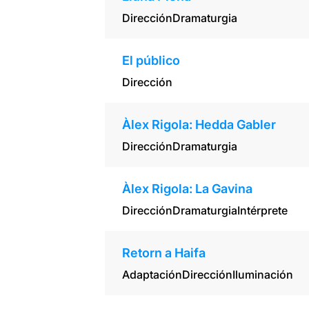
Dirección
Dramaturgia
El público
Dirección
Àlex Rigola: Hedda Gabler
Dirección
Dramaturgia
Àlex Rigola: La Gavina
Dirección
Dramaturgia
Intérprete
Retorn a Haifa
Adaptación
Dirección
Iluminación