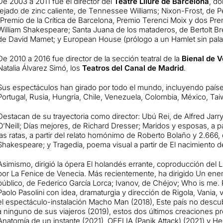
De 2003 a 2011 fue el director del
Teatre Lliure de Barcelona
, d
tejado de zinc caliente, de Tennessee Williams; Nixon-Frost, de 
(Premio de la Crítica de Barcelona, Premio Terenci Moix y dos Prem
William Shakespeare; Santa Juana de los mataderos, de Bertolt Br
de David Mamet; y European House (prólogo a un Hamlet sin palab
De 2010 a 2016 fue director de la sección teatral de la
Bienal de 
Natalia Álvarez Simó, los
Teatros del Canal de Madrid
.
Sus espectáculos han girado por todo el mundo, incluyendo países 
Portugal, Rusia, Hungría, Chile, Venezuela, Colombia, México, Taiw
Destacan de su trayectoria como director: Ubú Rei, de Alfred Jarr
O’Neill; Días mejores, de Richard Dresser; Maridos y esposas, a pa
las ratas, a partir del relato homónimo de Roberto Bolaño y 2.666, 
Shakespeare; y Tragedia, poema visual a partir de El nacimiento d
Asimismo, dirigió la ópera El holandés errante, coproducción del 
por La Fenice de Venecia. Más recientemente, ha dirigido Un enem
público, de Federico García Lorca; Ivanov, de Chéjov; Who is me. P
Paolo Pasolini con idea, dramaturgia y dirección de Rigola, Vania, ve
el espectáculo-instalación Macho Man (2018), Este país no descub
a ninguno de sus viajeros (2019), estos dos últimos creaciones pr
Anatomía de un instante (2021), OFELIA (Panik Attack) (2021) y H