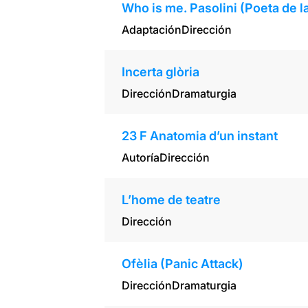
Who is me. Pasolini (Poeta de l
Adaptación
Dirección
Incerta glòria
Dirección
Dramaturgia
23 F Anatomia d’un instant
Autoría
Dirección
L’home de teatre
Dirección
Ofèlia (Panic Attack)
Dirección
Dramaturgia