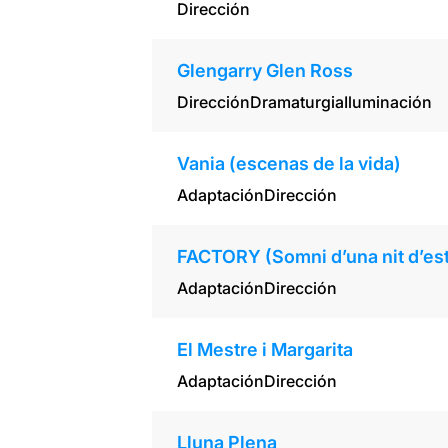
Dirección
Glengarry Glen Ross
Dirección
Dramaturgia
Iluminación
Vania (escenas de la vida)
Adaptación
Dirección
FACTORY (Somni d’una nit d’est
Adaptación
Dirección
El Mestre i Margarita
Adaptación
Dirección
Lluna Plena