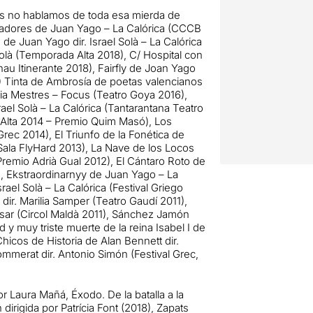
as no hablamos de toda esa mierda de
oladores de Juan Yago – La Calórica (CCCB
de Juan Yago dir. Israel Solà – La Calórica
 Solà (Temporada Alta 2018), C/ Hospital con
rnau Itinerante 2018), Fairfly de Joan Yago
018) Tinta de Ambrosía de poetas valencianos
aria Mestres – Focus (Teatro Goya 2016),
ael Solà – La Calórica (Tantarantana Teatro
a Alta 2014 – Premio Quim Masó), Los
Grec 2014), El Triunfo de la Fonética de
(Sala FlyHard 2013), La Nave de los Locos
 Premio Adrià Gual 2012), El Cántaro Roto de
3), Ekstraordinarnyy de Juan Yago – La
rael Solà – La Calórica (Festival Griego
dir. Marilia Samper (Teatro Gaudí 2011),
sar (Circol Maldà 2011), Sánchez Jamón
y muy triste muerte de la reina Isabel I de
Chicos de Historia de Alan Bennett dir.
mmerat dir. Antonio Simón (Festival Grec,
or Laura Mañá, Éxodo. De la batalla a la
irigida por Patrícia Font (2018), Zapats