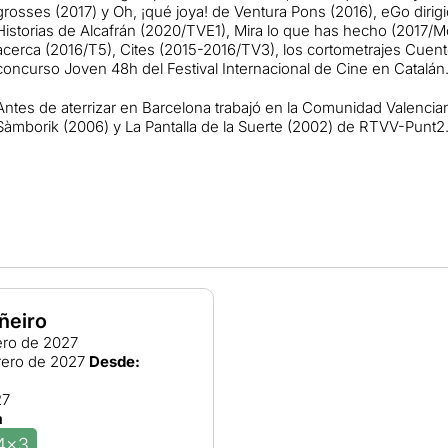
grosses (2017) y Oh, ¡qué joya! de Ventura Pons (2016), eGo dirigid
Historias de Alcafrán (2020/TVE1), Mira lo que has hecho (2017/Mo
acerca (2016/T5), Cites (2015-2016/TV3), los cortometrajes Cuent
concurso Joven 48h del Festival Internacional de Cine en Catalán
Antes de aterrizar en Barcelona trabajó en la Comunidad Valencian
Sàmborik (2006) y La Pantalla de la Suerte (2002) de RTVV-Punt2
ñeiro
ro de 2027
rero de 2027
Desde:
27
a
4x3