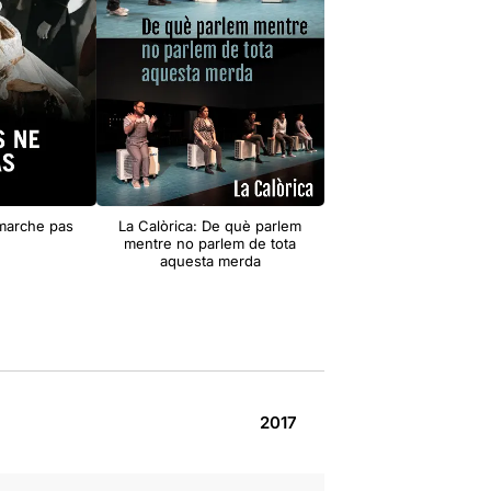
marche pas
La Calòrica: De què parlem
La brama del cérv
mentre no parlem de tota
aquesta merda
2017