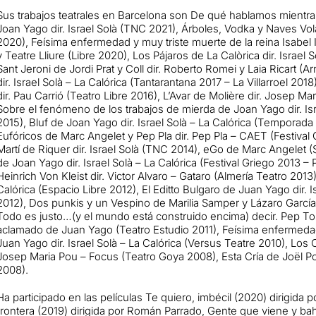
Sus trabajos teatrales en Barcelona son De qué hablamos mientr
Joan Yago dir. Israel Solà (TNC 2021), Árboles, Vodka y Naves V
2020), Feísima enfermedad y muy triste muerte de la reina Isabel I 
y Teatre Lliure (Libre 2020), Los Pájaros de La Calòrica dir. Israel
Sant Jeroni de Jordi Prat y Coll dir. Roberto Romei y Laia Ricart (A
dir. Israel Solà – La Calórica (Tantarantana 2017 – La Villarroel 2
dir. Pau Carrió (Teatro Libre 2016), L’Avar de Molière dir. Josep M
Sobre el fenómeno de los trabajos de mierda de Joan Yago dir. Isr
2015), Bluf de Joan Yago dir. Israel Solà – La Calórica (Temporad
Eufóricos de Marc Angelet y Pep Pla dir. Pep Pla – CAET (Festival 
Martí de Riquer dir. Israel Solà (TNC 2014), eGo de Marc Angelet 
de Joan Yago dir. Israel Solà – La Calórica (Festival Griego 2013 –
Heinrich Von Kleist dir. Victor Alvaro – Gataro (Almería Teatro 201
Calórica (Espacio Libre 2012), El Editto Bulgaro de Juan Yago dir. Is
2012), Dos punkis y un Vespino de Marilia Samper y Lázaro García 
Todo es justo…(y el mundo está construido encima) decir. Pep To
aclamado de Juan Yago (Teatro Estudio 2011), Feísima enfermedad 
Juan Yago dir. Israel Solà – La Calórica (Versus Teatre 2010), Los 
Josep Maria Pou – Focus (Teatro Goya 2008), Esta Cría de Joël Po
2008).
Ha participado en las películas Te quiero, imbécil (2020) dirigida p
frontera (2019) dirigida por Román Parrado, Gente que viene y bah d