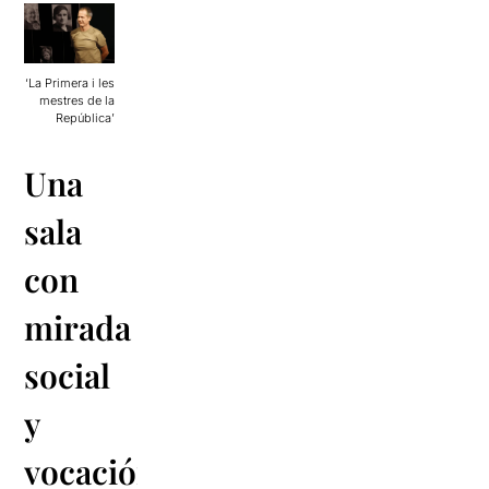
‘La Primera i les
mestres de la
República’
Una
sala
con
mirada
social
y
vocación