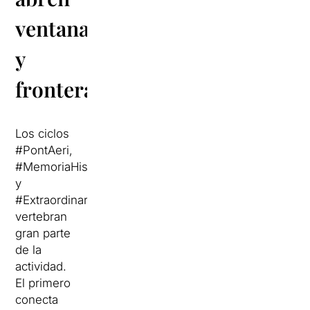
ventanas
y
fronteras
Los ciclos
#PontAeri,
#MemoriaHistórica
y
#Extraordinario
vertebran
gran parte
de la
actividad.
El primero
conecta