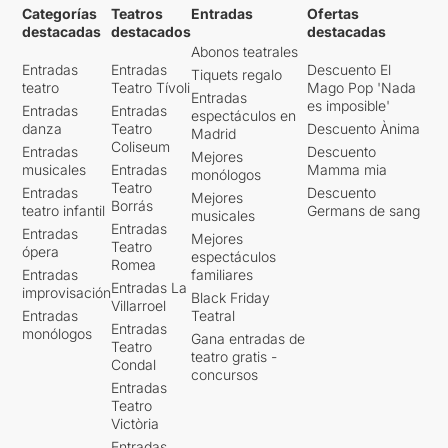
Categorías
Teatros
Entradas
Ofertas
destacadas
destacados
destacadas
Abonos teatrales
Entradas
Entradas
Descuento El
Tiquets regalo
teatro
Teatro Tívoli
Mago Pop 'Nada
Entradas
es imposible'
Entradas
Entradas
espectáculos en
danza
Teatro
Descuento Ànima
Madrid
Coliseum
Entradas
Descuento
Mejores
musicales
Entradas
Mamma mia
monólogos
Teatro
Entradas
Descuento
Mejores
Borrás
teatro infantil
Germans de sang
musicales
Entradas
Entradas
Mejores
Teatro
ópera
espectáculos
Romea
Entradas
familiares
Entradas La
improvisación
Black Friday
Villarroel
Entradas
Teatral
Entradas
monólogos
Gana entradas de
Teatro
teatro gratis -
Condal
concursos
Entradas
Teatro
Victòria
Entradas