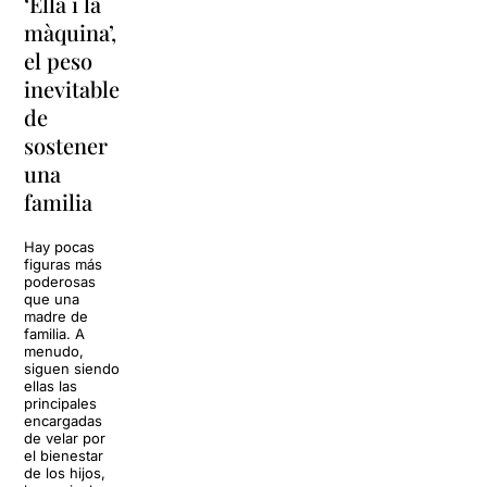
‘Ella i la
'Sonrisas
Unas
màquina’,
y
vacaciones
el peso
lágrimas'
en
inevitable
vuelve a
'Cancun'
de
Barcelona
para
sostener
replantear
La música
una
toda una
volverá a
familia
llenar la casa
vida
de los Von
Trapp.
Hay pocas
Sonrisas y
Sol, playa,
figuras más
lágrimas, uno
cócteles y un
poderosas
de los
resort
que una
grandes
paradisíaco. El
madre de
clásicos de la
escenario
familia. A
historia del
parece
menudo,
teatro musical,
perfecto para
siguen siendo
llegará al
desconectar de
ellas las
Teatre Apolo
la rutina, pero
principales
del […]
una
encargadas
conversación
de velar por
inoportuna
27 julio 2026
el bienestar
puede
de los hijos,
convertir unas