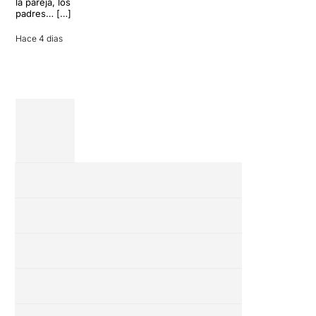
la pareja, los
vacaciones
padres… […]
entre amigos
en una revisión
Hace 4 dias
completa […]
28 julio 2026