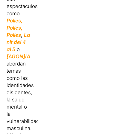
espectáculos
como
Polles,
Polles,
Polles
,
La
nit del 4
al 5
o
[AGON]IA
abordan
temas
como las
identidades
disidentes,
la salud
mental o
la
vulnerabilidad
masculina.