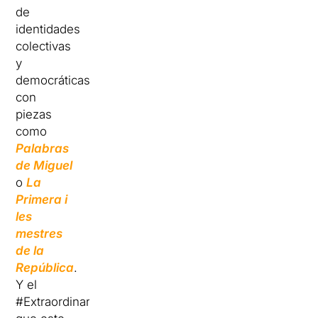
de
identidades
colectivas
y
democráticas,
con
piezas
como
Palabras
de Miguel
o
La
Primera i
les
mestres
de la
República
.
Y el
#Extraordinari,