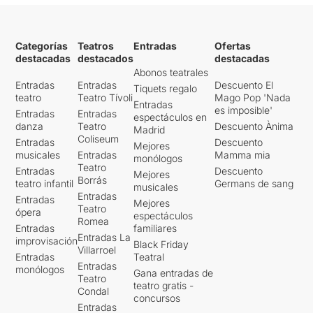
Categorías
Teatros
Entradas
Ofertas
destacadas
destacados
destacadas
Abonos teatrales
Entradas
Entradas
Descuento El
Tiquets regalo
teatro
Teatro Tívoli
Mago Pop 'Nada
Entradas
es imposible'
Entradas
Entradas
espectáculos en
danza
Teatro
Descuento Ànima
Madrid
Coliseum
Entradas
Descuento
Mejores
musicales
Entradas
Mamma mia
monólogos
Teatro
Entradas
Descuento
Mejores
Borrás
teatro infantil
Germans de sang
musicales
Entradas
Entradas
Mejores
Teatro
ópera
espectáculos
Romea
Entradas
familiares
Entradas La
improvisación
Black Friday
Villarroel
Entradas
Teatral
Entradas
monólogos
Gana entradas de
Teatro
teatro gratis -
Condal
concursos
Entradas