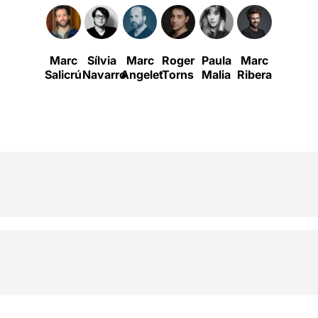
Marc
Sílvia
Marc
Roger
Paula
Marc
Ana
Salicrú
Navarro
Angelet
Torns
Malia
Ribera
López