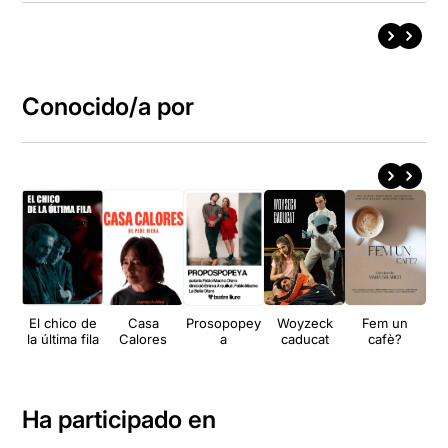
Conocido/a por
El chico de
Casa
Prosopopey
Woyzeck
Fem un
A
la última fila
Calores
a
caducat
cafè?
Ha participado en