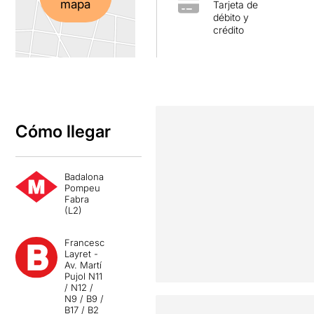
mapa
Tarjeta de
débito y
crédito
Cómo llegar
Badalona
Pompeu
Fabra
(L2)
Francesc
Layret -
Av. Martí
Pujol N11
/ N12 /
N9 / B9 /
B17 / B2