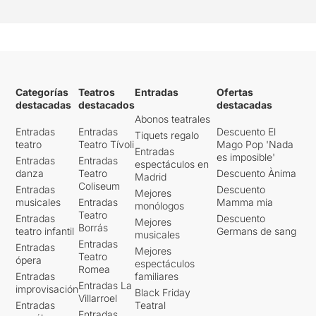
Categorías
Teatros
Entradas
Ofertas
destacadas
destacados
destacadas
Abonos teatrales
Entradas
Entradas
Descuento El
Tiquets regalo
teatro
Teatro Tívoli
Mago Pop 'Nada
Entradas
es imposible'
Entradas
Entradas
espectáculos en
danza
Teatro
Descuento Ànima
Madrid
Coliseum
Entradas
Descuento
Mejores
musicales
Entradas
Mamma mia
monólogos
Teatro
Entradas
Descuento
Mejores
Borrás
teatro infantil
Germans de sang
musicales
Entradas
Entradas
Mejores
Teatro
ópera
espectáculos
Romea
Entradas
familiares
Entradas La
improvisación
Black Friday
Villarroel
Entradas
Teatral
Entradas