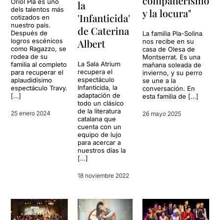
compañerismo
Oriol Pla es uno
la
dels talentos más
y la locura"
'Infanticida'
cotizados en
nuestro país.
de Caterina
Después de
La familia Pla-Solina
Albert
logros escénicos
nos recibe en su
como Ragazzo, se
casa de Olesa de
rodea de su
Montserrat. Es una
La Sala Atrium
familia al completo
mañana soleada de
recupera el
para recuperar el
invierno, y su perro
espectáculo
aplaudidísimo
se une a la
Infanticida, la
espectáculo Travy.
conversación. En
adaptación de
[…]
esta familia de […]
todo un clásico
de la literatura
25 enero 2024
26 mayo 2025
catalana que
cuenta con un
equipo de lujo
para acercar a
nuestros días la
[…]
18 noviembre 2022