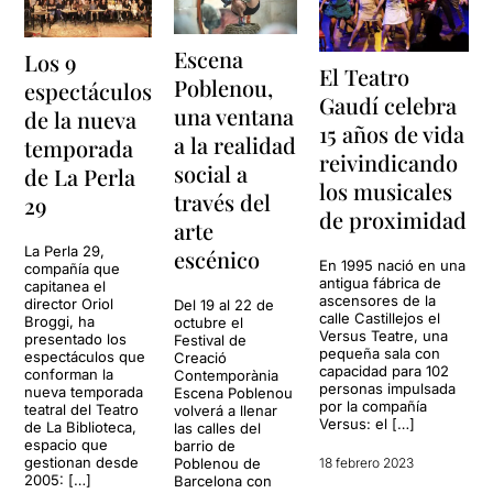
Escena
Los 9
El Teatro
Poblenou,
espectáculos
Gaudí celebra
una ventana
de la nueva
15 años de vida
a la realidad
temporada
reivindicando
social a
de La Perla
los musicales
través del
29
de proximidad
arte
La Perla 29,
escénico
En 1995 nació en una
compañía que
antigua fábrica de
capitanea el
ascensores de la
director Oriol
Del 19 al 22 de
calle Castillejos el
Broggi, ha
octubre el
Versus Teatre, una
presentado los
Festival de
pequeña sala con
espectáculos que
Creació
capacidad para 102
conforman la
Contemporània
personas impulsada
nueva temporada
Escena Poblenou
por la compañía
teatral del Teatro
volverá a llenar
Versus: el […]
de La Biblioteca,
las calles del
espacio que
barrio de
gestionan desde
Poblenou de
18 febrero 2023
2005: […]
Barcelona con