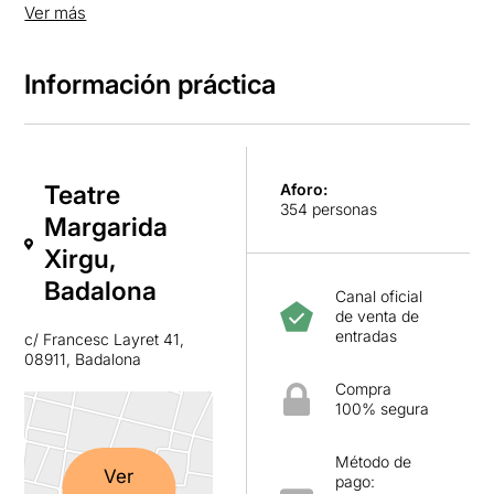
proximidad y calidez con el público.
Ver más
Información práctica
Teatre
Aforo:
354 personas
Margarida
Xirgu,
Badalona
Canal oficial
de venta de
entradas
c/ Francesc Layret 41,
08911, Badalona
Compra
100% segura
Método de
Ver
pago: