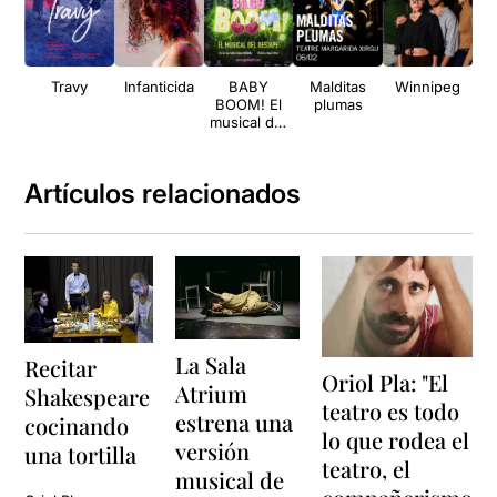
Travy
Infanticida
BABY
Malditas
Winnipeg
Cas
BOOM! El
plumas
.
musical del
pr
destape
va
del
Artículos relacionados
La Sala
Recitar
Oriol Pla: "El
Atrium
Shakespeare
teatro es todo
estrena una
cocinando
lo que rodea el
versión
una tortilla
teatro, el
musical de