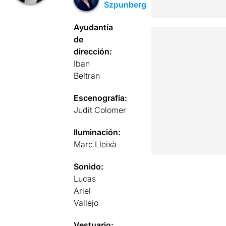
Szpunberg
Ayudantía
de
dirección:
Iban
Beltran
Escenografía:
Judit Colomer
Iluminación:
Marc Lleixà
Sonido:
Lucas
Ariel
Vallejo
Vestuario: