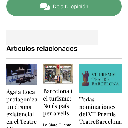
Deja tu opinión
Artículos relacionados
Barcelona i
Àgata Roca
el turisme:
protagoniza
Todas
No és país
un drama
nominaciones
per a vells
existencial
del VII Premis
en el Teatre
TeatreBarcelona
La Clara G. està