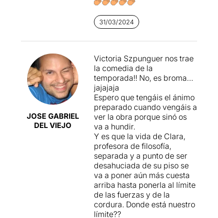
argumentales nos hacen
dudar entre una verdad dura
31/03/2024
o un sueño hecho realidad
Victoria Szpunguer nos trae
la comedia de la
temporada!! No, es broma…
jajajaja
Espero que tengáis el ánimo
preparado cuando vengáis a
JOSE GABRIEL
ver la obra porque sinó os
DEL VIEJO
va a hundir.
Y es que la vida de Clara,
profesora de filosofía,
separada y a punto de ser
desahuciada de su piso se
va a poner aún más cuesta
arriba hasta ponerla al límite
de las fuerzas y de la
cordura. Donde está nuestro
límite??