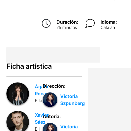
Duración:
Idioma:
75 minutos
Catalán
Ficha artística
Dirección:
Àgata
Roca
Victoria
Ella
Szpunberg
Xavier
Autoría:
Sáez
Victoria
Ell