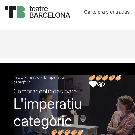
Cartelera y entradas
Descripción
Ficha artística
Fotos y vídeos
O
Inicio
»
Teatro
»
L’imperatiu
categòric
Comprar entradas para
L'imperatiu
categòric