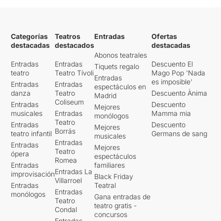
Categorías
Teatros
Entradas
Ofertas
destacadas
destacados
destacadas
Abonos teatrales
Entradas
Entradas
Descuento El
Tiquets regalo
teatro
Teatro Tívoli
Mago Pop 'Nada
Entradas
es imposible'
Entradas
Entradas
espectáculos en
danza
Teatro
Descuento Ànima
Madrid
Coliseum
Entradas
Descuento
Mejores
musicales
Entradas
Mamma mia
monólogos
Teatro
Entradas
Descuento
Mejores
Borrás
teatro infantil
Germans de sang
musicales
Entradas
Entradas
Mejores
Teatro
ópera
espectáculos
Romea
Entradas
familiares
Entradas La
improvisación
Black Friday
Villarroel
Entradas
Teatral
Entradas
monólogos
Gana entradas de
Teatro
teatro gratis -
Condal
concursos
Entradas