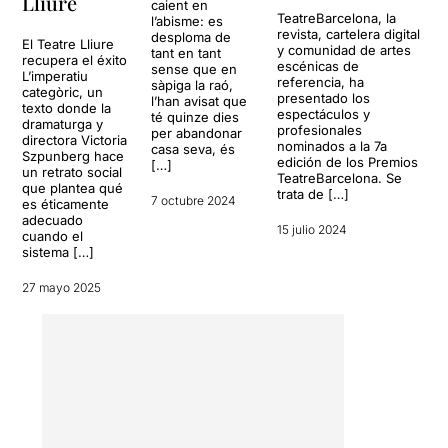
Lliure
caient en
TeatreBarcelona, la
l’abisme: es
revista, cartelera digital
desploma de
El Teatre Lliure
y comunidad de artes
tant en tant
recupera el éxito
escénicas de
sense que en
L’imperatiu
referencia, ha
sàpiga la raó,
categòric, un
presentado los
l’han avisat que
texto donde la
espectáculos y
té quinze dies
dramaturga y
profesionales
per abandonar
directora Victoria
nominados a la 7a
casa seva, és
Szpunberg hace
edición de los Premios
[…]
un retrato social
TeatreBarcelona. Se
que plantea qué
trata de […]
7 octubre 2024
es éticamente
adecuado
15 julio 2024
cuando el
sistema […]
27 mayo 2025