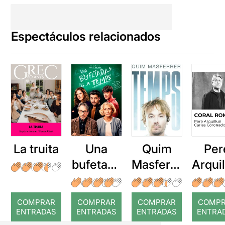
Espectáculos relacionados
La truita
Una
Quim
Per
bufetada
Masferre
Arqui
a temps
r: Temps
: Cor
romp
COMPRAR
COMPRAR
COMPRAR
COMP
ENTRADAS
ENTRADAS
ENTRADAS
ENTRA