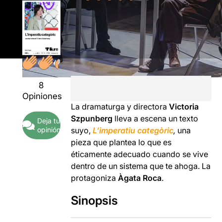
8
Opiniones
La dramaturga y directora
Victoria
Szpunberg
lleva a escena un texto
Deja tu
opinión
suyo,
L’imperatiu categòric
,
una
pieza que plantea lo que es
éticamente adecuado cuando se vive
dentro de un sistema que te ahoga. La
protagoniza
Àgata Roca
.
Sinopsis