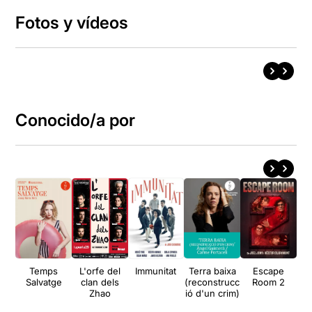
Fotos y vídeos
Conocido/a por
Temps
L'orfe del
Immunitat
Terra baixa
Escape
In
Salvatge
clan dels
(reconstrucc
Room 2
Gr
Zhao
ió d'un crim)
Le
d