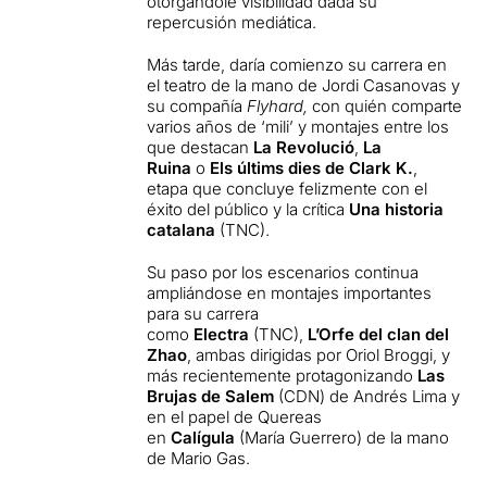
otorgándole visibilidad dada su
repercusión mediática.
Más tarde, daría comienzo su carrera en
el teatro de la mano de Jordi Casanovas y
su compañía
Flyhard,
con quién comparte
varios años de ‘mili’ y montajes entre los
que destacan
La Revolució
,
La
Ruina
o
Els últims dies de Clark K.
,
etapa que concluye felizmente con el
éxito del público y la crítica
Una historia
catalana
(TNC).
Su paso por los escenarios continua
ampliándose en montajes importantes
para su carrera
como
Electra
(TNC),
L’Orfe del clan del
Zhao
, ambas dirigidas por Oriol Broggi, y
más recientemente protagonizando
Las
Brujas de Salem
(CDN) de Andrés Lima y
en el papel de Quereas
en
Calígula
(María Guerrero) de la mano
de Mario Gas.