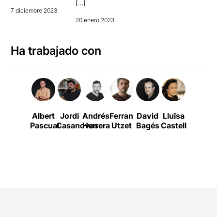
[…]
7 diciembre 2023
20 enero 2023
Ha trabajado con
Albert
Jordi
Andrés
Ferran
David
Lluïsa
Victoria
Pascual
Casanovas
Herrera
Utzet
Bagés
Castell
Luengo