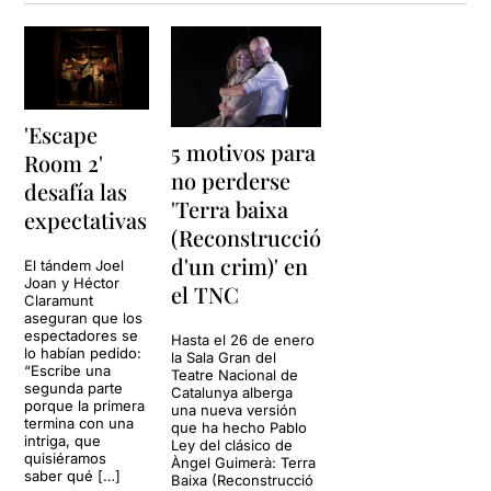
'Escape
5 motivos para
Room 2'
no perderse
desafía las
'Terra baixa
expectativas
(Reconstrucció
d'un crim)' en
El tándem Joel
Joan y Héctor
el TNC
Claramunt
aseguran que los
espectadores se
Hasta el 26 de enero
lo habían pedido:
la Sala Gran del
“Escribe una
Teatre Nacional de
segunda parte
Catalunya alberga
porque la primera
una nueva versión
termina con una
que ha hecho Pablo
intriga, que
Ley del clásico de
quisiéramos
Àngel Guimerà: Terra
saber qué […]
Baixa (Reconstrucció