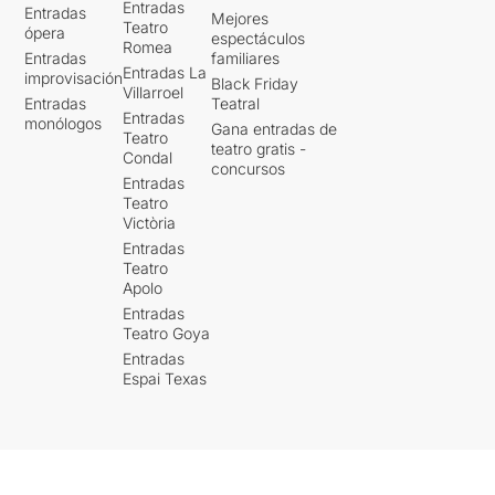
Entradas
Entradas
Mejores
Teatro
ópera
espectáculos
Romea
Entradas
familiares
Entradas La
improvisación
Black Friday
Villarroel
Entradas
Teatral
Entradas
monólogos
Gana entradas de
Teatro
teatro gratis -
Condal
concursos
Entradas
Teatro
Victòria
Entradas
Teatro
Apolo
Entradas
Teatro Goya
Entradas
Espai Texas