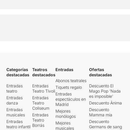
Categorías
Teatros
Entradas
Ofertas
destacadas
destacados
destacadas
Abonos teatrales
Entradas
Entradas
Descuento El
Tiquets regalo
teatro
Teatro Tívoli
Mago Pop 'Nada
Entradas
es imposible'
Entradas
Entradas
espectáculos en
danza
Teatro
Descuento Ànima
Madrid
Coliseum
Entradas
Descuento
Mejores
musicales
Entradas
Mamma mia
monólogos
Teatro
Entradas
Descuento
Mejores
Borrás
teatro infantil
Germans de sang
musicales