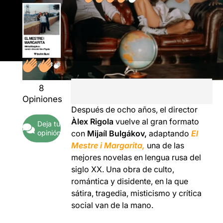
8
Opiniones
Después de ocho años, el director
Àlex Rigola
vuelve al gran formato
Deja tu
opinión
con
Mijaíl Bulgákov,
adaptando
El
Mestre i Margarita,
una de las
mejores novelas en lengua rusa del
siglo XX. Una obra de culto,
romántica y disidente, en la que
sátira, tragedia, misticismo y crítica
social van de la mano.