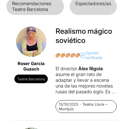
Recomendaciones
Espectadores/as
Teatre Barcelona
Realismo mágico
soviético
Opinión
verificada
Roser Garcia
El director
Àlex Rigola
Guasch
asume el gran reto de
Teatre Barcelona
adaptar y llevar a escena
una de las mejores novelas
rusas del pasado siglo. Es un
desafío por la complejidad
de la obra, la cantidad de
13/10/2025 - Teatre Lliure –
personajes, los saltos en el
Montjuïc
tiempo, la magia, el
simbolismo y la mezcla
entre realidad y ficción.