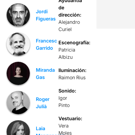
Ayudantía
de
Jordi
dirección:
Figueras
Alejandro
Curiel
Francesc
Escenografía:
Garrido
Patricia
Albizu
Miranda
Iluminación:
Gas
Raimon Rius
Sonido:
Igor
Roger
Pinto
Julià
Vestuario:
Vera
Laia
Moles