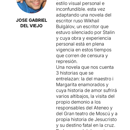
puesta en escena que confía
aconsegueix transmetre una
estilo visual personal e
en la inteligencia del
història que importi o
inconfundible. esta vez
público. Quizás no todo sea
commogui (és el mateix?) als
adaptando una novela del
perfecto, pero la obra deja
espectadors.
JOSE GABRIEL
escritor ruso Wikhail
una huella clara y confirma
DEL VIEJO
Bulgàlov, un escritor que
que el teatro, cuando se
estuvo silenciado por Stalin
atreve a dialogar con los
y cuya obra y experiencia
grandes clásicos, puede
personal está en plena
abrir espacios de reflexión y
vigencia en estos tiempos
emoción con una fuerza
que corren de censura y
incuestionable.
represión.
Una novela que nos cuenta
3 historias que se
entrelazan: la del maestro i
Margarita enamorados y
cuya historia de amor sufrirá
varios altibajos, la visita del
propio demonio a los
responsables del Ateneo y
del Gran teatro de Moscú y a
propia historia de Jesucristo
y su destino fatal en la cruz.