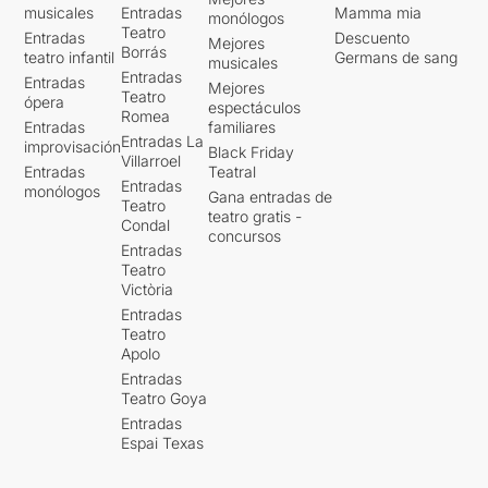
musicales
Entradas
Mamma mia
monólogos
Teatro
Entradas
Descuento
Mejores
Borrás
teatro infantil
Germans de sang
musicales
Entradas
Entradas
Mejores
Teatro
ópera
espectáculos
Romea
Entradas
familiares
Entradas La
improvisación
Black Friday
Villarroel
Entradas
Teatral
Entradas
monólogos
Gana entradas de
Teatro
teatro gratis -
Condal
concursos
Entradas
Teatro
Victòria
Entradas
Teatro
Apolo
Entradas
Teatro Goya
Entradas
Espai Texas