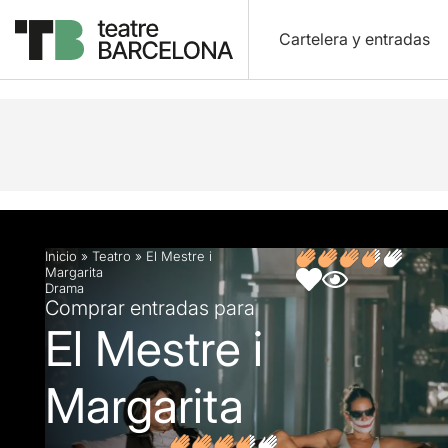
Cartelera y entradas
Descripción
Ficha artística
Fotos y vídeos
O
Inicio
»
Teatro
»
El Mestre i
Margarita
Drama
Comprar entradas para
El Mestre i
Margarita