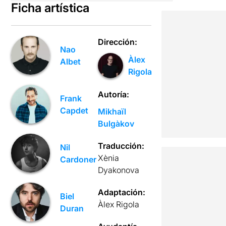
Ficha artística
Dirección:
Nao
Àlex
Albet
Rigola
Autoría:
Frank
Capdet
Mikhaïl
Bulgàkov
Traducción:
Nil
Xènia
Cardoner
Dyakonova
Adaptación:
Biel
Àlex Rigola
Duran