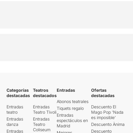
Categorías
Teatros
Entradas
Ofertas
destacadas
destacados
destacadas
Abonos teatrales
Entradas
Entradas
Descuento El
Tiquets regalo
teatro
Teatro Tívoli
Mago Pop 'Nada
Entradas
es imposible'
Entradas
Entradas
espectáculos en
danza
Teatro
Descuento Ànima
Madrid
Coliseum
Entradas
Descuento
Mejores