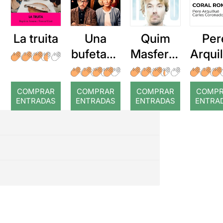
La truita
Una
Quim
Per
bufetada
Masferre
Arqui
a temps
r: Temps
: Cor
romp
COMPRAR
COMPRAR
COMPRAR
COMP
ENTRADAS
ENTRADAS
ENTRADAS
ENTRA