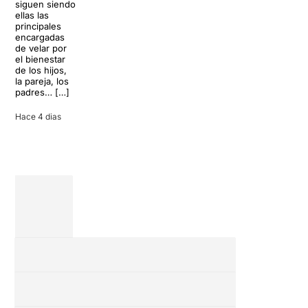
siguen siendo
llegará al
desconectar de
ellas las
Teatre Apolo
la rutina, pero
principales
del […]
una
encargadas
conversación
de velar por
inoportuna
27 julio 2026
el bienestar
puede
de los hijos,
convertir unas
la pareja, los
vacaciones
padres… […]
entre amigos
en una revisión
Hace 4 dias
completa […]
28 julio 2026