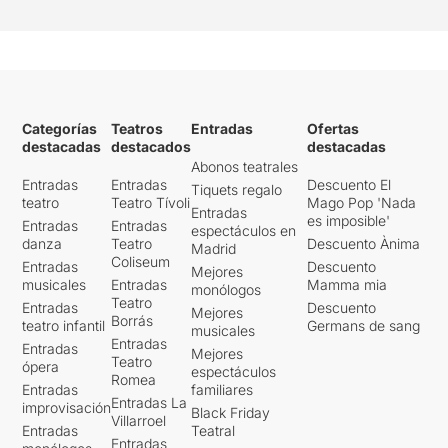
Categorías
Teatros
Entradas
Ofertas
destacadas
destacados
destacadas
Abonos teatrales
Entradas
Entradas
Descuento El
Tiquets regalo
teatro
Teatro Tívoli
Mago Pop 'Nada
Entradas
es imposible'
Entradas
Entradas
espectáculos en
danza
Teatro
Descuento Ànima
Madrid
Coliseum
Entradas
Descuento
Mejores
musicales
Entradas
Mamma mia
monólogos
Teatro
Entradas
Descuento
Mejores
Borrás
teatro infantil
Germans de sang
musicales
Entradas
Entradas
Mejores
Teatro
ópera
espectáculos
Romea
Entradas
familiares
Entradas La
improvisación
Black Friday
Villarroel
Entradas
Teatral
Entradas