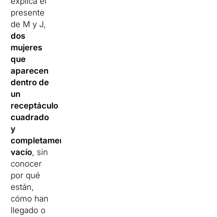
explica el
presente
de M y J,
dos
mujeres
que
aparecen
dentro de
un
receptáculo
cuadrado
y
completamente
vacío
, sin
conocer
por qué
están,
cómo han
llegado o