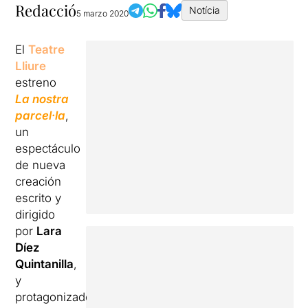
Redacció
Notícia
5 marzo 2020
El
Teatre
Lliure
estreno
La nostra
parcel·la
,
un
espectáculo
de nueva
creación
escrito y
dirigido
por
Lara
Díez
Quintanilla
,
y
protagonizado