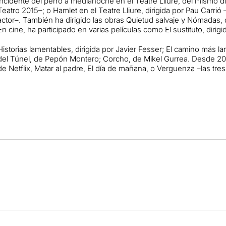
incidente del perro a medianoche en el Teatre Lliure, del mismo 
Teatro 2015–; o Hamlet en el Teatre Lliure, dirigida por Pau Carrió
actor–. También ha dirigido las obras Quietud salvaje y Nómadas, d
En cine, ha participado en varias películas como El sustituto, dirigi
Historias lamentables, dirigida por Javier Fesser; El camino más la
del Túnel, de Pepón Montero; Corcho, de Mikel Gurrea. Desde 20
de Netflix, Matar al padre, El día de mañana, o Verguenza –las tre