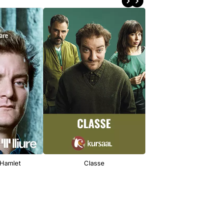
 Hamlet
Classe
La filla del seu p