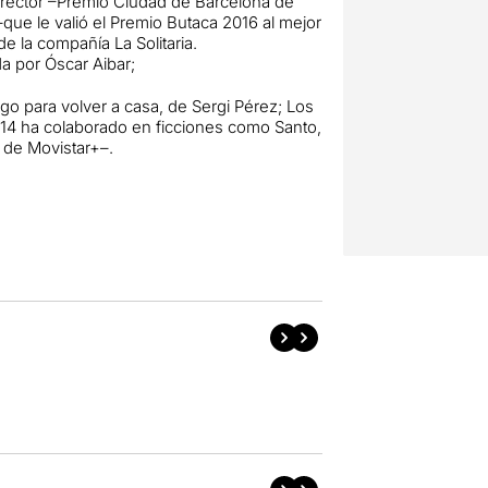
director –Premio Ciudad de Barcelona de
 –que le valió el Premio Butaca 2016 al mejor
e la compañía La Solitaria.
da por Óscar Aibar;
rgo para volver a casa, de Sergi Pérez; Los
14 ha colaborado en ficciones como Santo,
s de Movistar+–.