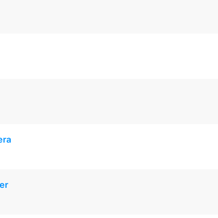
era
er