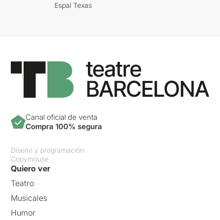
Espai Texas
Canal oficial de venta
Compra 100% segura
Diseño y programación:
Copymouse
Quiero ver
Teatro
Musicales
Humor