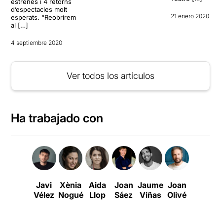
estrenes i 4 retorns
d’espectacles molt
21 enero 2020
esperats. “Reobrirem
al […]
4 septiembre 2020
Ver todos los artículos
Ha trabajado con
Javi
Xènia
Aida
Joan
Jaume
Joan
Sílvia
Vélez
Nogué
Llop
Sáez
Viñas
Olivé
Navarro