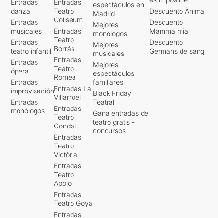
Entradas
Entradas
espectáculos en
danza
Teatro
Descuento Ànima
Madrid
Coliseum
Entradas
Descuento
Mejores
musicales
Entradas
Mamma mia
monólogos
Teatro
Entradas
Descuento
Mejores
Borrás
teatro infantil
Germans de sang
musicales
Entradas
Entradas
Mejores
Teatro
ópera
espectáculos
Romea
Entradas
familiares
Entradas La
improvisación
Black Friday
Villarroel
Entradas
Teatral
Entradas
monólogos
Gana entradas de
Teatro
teatro gratis -
Condal
concursos
Entradas
Teatro
Victòria
Entradas
Teatro
Apolo
Entradas
Teatro Goya
Entradas