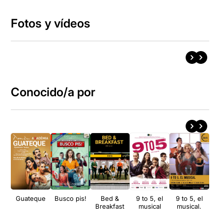
Fotos y vídeos
Conocido/a por
Guateque
Busco pis!
Bed &
9 to 5, el
9 to 5, el
M
Breakfast
musical
musical.
d'A
M