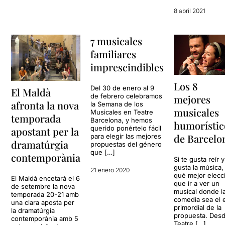
8 abril 2021
7 musicales
familiares
imprescindibles
Los 8
Del 30 de enero al 9
El Maldà
de febrero celebramos
mejores
afronta la nova
la Semana de los
musicales
Musicales en Teatre
temporada
Barcelona, ​​y hemos
humorístic
querido ponértelo fácil
apostant per la
de Barcelo
para elegir las mejores
dramatúrgia
propuestas del género
que […]
contemporània
Si te gusta reír y
gusta la música,
21 enero 2020
qué mejor elecc
El Maldà encetarà el 6
que ir a ver un
de setembre la nova
musical donde l
temporada 20-21 amb
comedia sea el 
una clara aposta per
primordial de la
la dramatúrgia
propuesta. Des
contemporània amb 5
Teatre […]