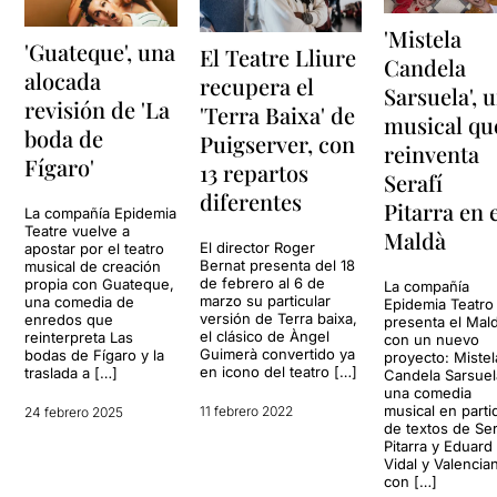
'Mistela
'Guateque', una
El Teatre Lliure
Candela
alocada
recupera el
Sarsuela', 
revisión de 'La
'Terra Baixa' de
musical qu
boda de
Puigserver, con
reinventa
Fígaro'
13 repartos
Serafí
diferentes
Pitarra en 
La compañía Epidemia
Teatre vuelve a
Maldà
El director Roger
apostar por el teatro
Bernat presenta del 18
musical de creación
de febrero al 6 de
propia con Guateque,
La compañía
marzo su particular
una comedia de
Epidemia Teatro
versión de Terra baixa,
enredos que
presenta el Mal
el clásico de Àngel
reinterpreta Las
con un nuevo
Guimerà convertido ya
bodas de Fígaro y la
proyecto: Mistel
en icono del teatro […]
traslada a […]
Candela Sarsuel
una comedia
musical en parti
11 febrero 2022
24 febrero 2025
de textos de Ser
Pitarra y Eduard
Vidal y Valencia
con […]