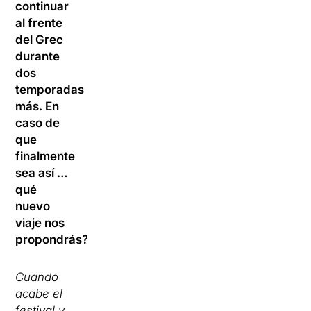
continuar
al frente
del Grec
durante
dos
temporadas
más. En
caso de
que
finalmente
sea así …
qué
nuevo
viaje nos
propondrás?
Cuando
acabe el
festival y