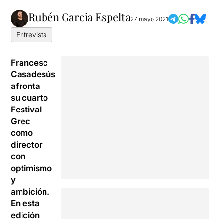
Rubén Garcia Espelta
27 mayo 2021
Entrevista
Francesc
Casadesús
afronta
su cuarto
Festival
Grec
como
director
con
optimismo
y
ambición.
En esta
edición