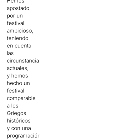
Hemos
apostado
por un
festival
ambicioso,
teniendo
en cuenta
las
circunstancias
actuales,
y hemos
hecho un
festival
comparable
a los
Griegos
históricos
y con una
programación