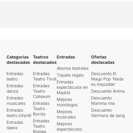
Categorías
Teatros
Entradas
Ofertas
destacadas
destacados
destacadas
Abonos teatrales
Entradas
Entradas
Descuento El
Tiquets regalo
teatro
Teatro Tívoli
Mago Pop 'Nada
Entradas
es imposible'
Entradas
Entradas
espectáculos en
danza
Teatro
Descuento Ànima
Madrid
Coliseum
Entradas
Descuento
Mejores
musicales
Entradas
Mamma mia
monólogos
Teatro
Entradas
Descuento
Mejores
Borrás
teatro infantil
Germans de sang
musicales
Entradas
Entradas
Mejores
Teatro
ópera
espectáculos
Romea