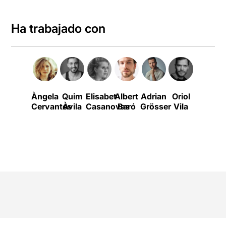
Ha trabajado con
Àngela
Quim
Elisabet
Albert
Adrian
Oriol
William
Cervantes
Àvila
Casanovas
Baró
Grösser
Vila
Shakes