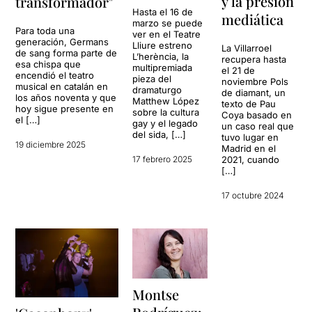
y la presión
transformador"
Hasta el 16 de
mediática
marzo se puede
Para toda una
ver en el Teatre
generación, Germans
Lliure estreno
La Villarroel
de sang forma parte de
L’herència, la
recupera hasta
esa chispa que
multipremiada
el 21 de
encendió el teatro
pieza del
noviembre Pols
musical en catalán en
dramaturgo
de diamant, un
los años noventa y que
Matthew López
texto de Pau
hoy sigue presente en
sobre la cultura
Coya basado en
el […]
gay y el legado
un caso real que
del sida, […]
tuvo lugar en
19 diciembre 2025
Madrid en el
17 febrero 2025
2021, cuando
[…]
17 octubre 2024
Montse