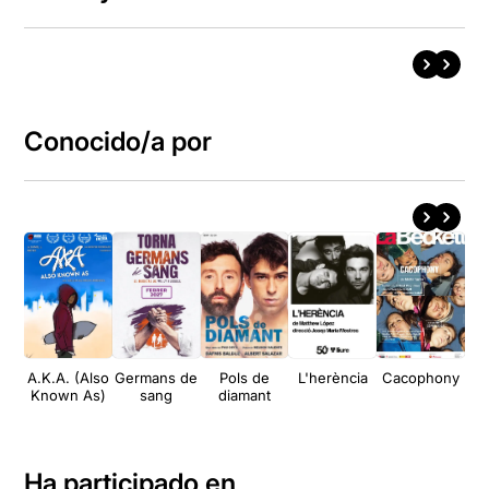
Conocido/a por
A.K.A. (Also
Germans de
Pols de
L'herència
Cacophony
S
Known As)
sang
diamant
un
de
ve
Po
Ha participado en