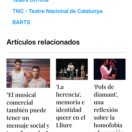
TNC - Teatre Nacional de Catalunya
BARTS
Artículos relacionados
'La
'Pols de
herencia',
diamant',
"El musical
memoria e
una
comercial
identidad
reflexión
también puede
queer en el
sobre la
tener un
Lliure
homofobia
mensaje social y