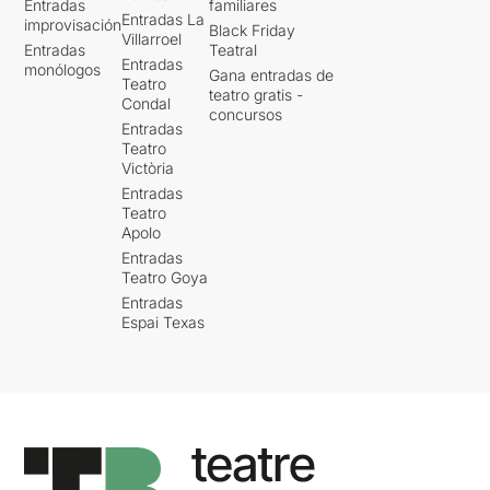
Entradas
familiares
Entradas La
improvisación
Black Friday
Villarroel
Entradas
Teatral
Entradas
monólogos
Gana entradas de
Teatro
teatro gratis -
Condal
concursos
Entradas
Teatro
Victòria
Entradas
Teatro
Apolo
Entradas
Teatro Goya
Entradas
Espai Texas