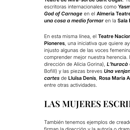
escritoras internacionales como
Yasm
God of Carnage
en el
Almeria Teatr
una cosa a medio formar
en la
Sala 
En esta misma línea, el
Teatre Nacio
Pioneres
, una iniciativa que quiere a
injusto algunas de las voces femenin
comprender mejor nuestra herencia. E
dirección de Alícia Gorina),
L’huracà
Bofill) y las piezas breves
Una venjan
cartes
de
Lluïsa Denís
,
Rosa Maria 
entre otras actividades.
LAS MUJERES ESCRI
También tenemos ejemplos de creador
firman la dirección y la autoría o dra