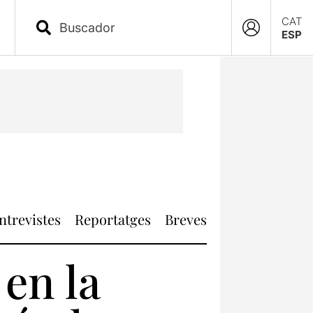
CAT
ESP
ntrevistes
Reportatges
Breves
en la