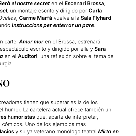
Serà el nostre secret
en el
Escenari Brossa
,
sel
, un montaje escrito y dirigido por
Carla
Ovelles
,
Carme Marfà
vuelve a la
Sala Flyhard
iendo
Instruccions per enterrar un pare
.
en cartel
Amor mor
en el Brossa, estrenará
 espectáculo escrito y dirigido por ella y
Sara
a
en el
Auditori
, una reflexión sobre el tema de
urgia.
NO
creadoras tienen que superar es la de los
el humor. La cartelera actual ofrece también un
res humoristas
que, aparte de interpretar,
os cómicos. Uno de los ejemplos más
lacios
y su ya veterano monólogo teatral
Mirta en