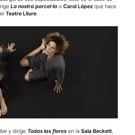
irige
La nostra parcel·la
o
Carol López
que hace
 el
Teatre Lliure
.
ibe y dirige
Todas las flores
en la
Sala Beckett
,