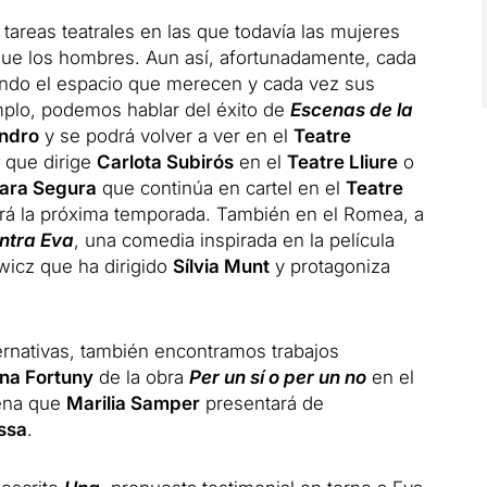
 tareas teatrales en las que todavía las mujeres
ue los hombres. Aun así, afortunadamente, cada
ndo el espacio que merecen y cada vez sus
plo, podemos hablar del éxito de
Escenas de la
ndro
y se podrá volver a ver en el
Teatre
que dirige
Carlota Subirós
en el
Teatre Lliure
o
ara Segura
que continúa en cartel en el
Teatre
rá la próxima temporada. También en el Romea, a
ntra Eva
, una comedia inspirada en la película
icz que ha dirigido
Sílvia Munt
y protagoniza
ternativas, también encontramos trabajos
ena Fortuny
de la obra
Per un sí o per un no
en el
ena que
Marilia Samper
presentará de
ssa
.