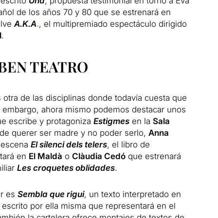
oescrito
Una
, propuesta testimonial en torno a Eva
ñol de los años 70 y 80 que se estrenará en
elve
A.K.A
.
, el multipremiado espectáculo dirigido
l
.
IBEN TEATRO
es otra de las disciplinas donde todavía cuesta que
n embargo, ahora mismo podemos destacar unos
e escribe y protagoniza
Estigmes
en la
Sala
 de querer ser madre y no poder serlo,
Anna
a escena
El silenci dels telers
, el libro de
ntará en
El Maldà
o
Clàudia Cedó
que estrenará
iliar
Les croquetes oblidades
.
ar es
Sembla que rigui
, un texto interpretado en
 escrito por ella misma que representará en el
ambién la cartelera ofrece montajes de textos de