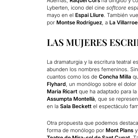
Además,
Raquel Cors
ha dirigido y c
Lyberten, icono del cine
softcore
espa
mayo en el
Espai Lliure
. También vu
por
Montse Rodríguez
, a
La Villarroe
LAS MUJERES ESCR
La dramaturgia y la escritura teatral 
abunden los nombres femeninos. Si
cuantos como los de
Concha Milla
qu
Flyhard
, un monólogo sobre el dolor
Maria Ricart
que ha adaptado para l
Assumpta Montellà
, que se represe
en la
Sala Beckett
el espectáculo fam
Otra propuesta que podemos destac
forma de monólogo por
Mont Plans
y
Teatre de Mira-sol de Sant Cugat
. T