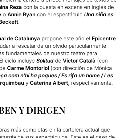
ina Reza
con la puesta en escena en inglés de
e
o
Annie Ryan
con el espectáculo
Una niña es
Beckett
.
nal de Catalunya
propone este año el
Epicentre
yudar a rescatar de un olvido particularmente
as fundamentales de nuestro teatro para
l ciclo incluye
Solitud
de
Víctor Català
(con
de
Carme Montoriol
(con dirección de Mònica
ça com n’hi ha poques / Es rifa un home / Les
Arquimbau
y
Caterina Albert
, respectivamente,
BEN Y DIRIGEN
as más completas en la cartelera actual que
maturgia de sus espectáculos. Este es el caso de