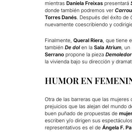
mientras
Daniela Freixas
presentará
donde también podremos ver
Carrou
Torres Danés
. Después del éxito de
nuevamente coescribiendo y codirig
Finalmente,
Queral Riera
, que tiene 
también
De dol
en la
Sala Atrium
, un
Serrano
propone la pieza
Demoledor
la vivienda bajo su dirección y dramat
HUMOR EN FEMENI
Otra de las barreras que las mujeres 
prejuicios que las alejan del mundo d
buen puñado de propuestas de
muje
escriben y/o dirigen sus espectácul
representativos es el de
Ángela F. Pa