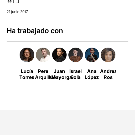
las […]
21 junio 2017
Ha trabajado con
Lucía
Pere
Juan
Israel
Ana
Andrea
Cristina
Torres
Arquillué
Mayorga
Solà
López
Ros
Geneba