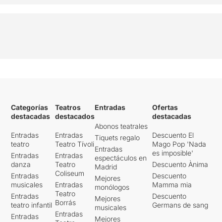
Categorías
Teatros
Entradas
Ofertas
destacadas
destacados
destacadas
Abonos teatrales
Entradas
Entradas
Descuento El
Tiquets regalo
teatro
Teatro Tívoli
Mago Pop 'Nada
Entradas
es imposible'
Entradas
Entradas
espectáculos en
danza
Teatro
Descuento Ànima
Madrid
Coliseum
Entradas
Descuento
Mejores
musicales
Entradas
Mamma mia
monólogos
Teatro
Entradas
Descuento
Mejores
Borrás
teatro infantil
Germans de sang
musicales
Entradas
Entradas
Mejores