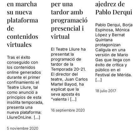
en marcha
per una
ajedrez de
su nueva
tardor amb
Pablo Derqui
plataforma
programació
Pablo Derqui, Borja
de
presencial i
Espinosa, Mónica
contenidos
virtual
López y Bernat
Quintana
virtuales
protagonizan
El Teatre Lliure ha
Calígula en una
presentat la
versión de Mario
Tras el éxito
programació de
Gas que llega con
conseguido con
tardor de la
éxito de crítica y
los contenidos
Temporada 20-21.
público en el
online generados
El director del
Festival de Mérida.
durante el primer
teatre, Juan Carlos
[…]
confinamiento el
Martel Bayod, ha
Teatre Lliure, tal
explicat que la
18 julio 2017
como anunció a
seva aposta és
principios de esta
“valenta i […]
insólita temporada,
presenta una
16 septiembre 2020
nueva plataforma:
LliureOnLine. […]
5 noviembre 2020