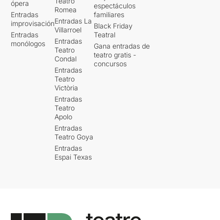
Teatro
ópera
espectáculos
Romea
Entradas
familiares
Entradas La
improvisación
Black Friday
Villarroel
Entradas
Teatral
Entradas
monólogos
Gana entradas de
Teatro
teatro gratis -
Condal
concursos
Entradas
Teatro
Victòria
Entradas
Teatro
Apolo
Entradas
Teatro Goya
Entradas
Espai Texas