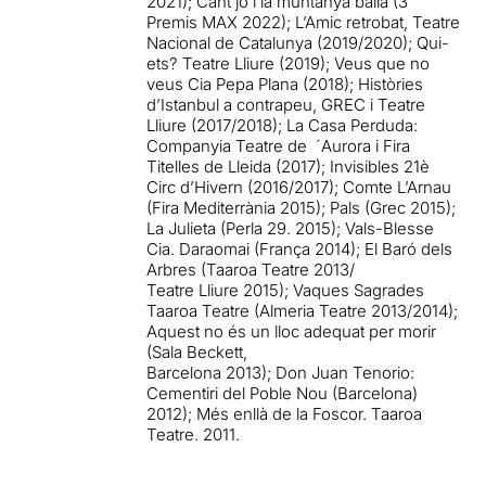
2021); Cant jo i la muntanya balla (3
Premis MAX 2022); L’Amic retrobat, Teatre
Nacional de Catalunya (2019/2020); Qui-
ets? Teatre Lliure (2019); Veus que no
veus Cia Pepa Plana (2018); Històries
d’Istanbul a contrapeu, GREC i Teatre
Lliure (2017/2018); La Casa Perduda:
Companyia Teatre de ´Aurora i Fira
Titelles de Lleida (2017); Invisibles 21è
Circ d’Hivern (2016/2017); Comte L’Arnau
(Fira Mediterrània 2015); Pals (Grec 2015);
La Julieta (Perla 29. 2015); Vals-Blesse
Cia. Daraomai (França 2014); El Baró dels
Arbres (Taaroa Teatre 2013/
Teatre Lliure 2015); Vaques Sagrades
Taaroa Teatre (Almeria Teatre 2013/2014);
Aquest no és un lloc adequat per morir
(Sala Beckett,
Barcelona 2013); Don Juan Tenorio:
Cementiri del Poble Nou (Barcelona)
2012); Més enllà de la Foscor. Taaroa
Teatre. 2011.