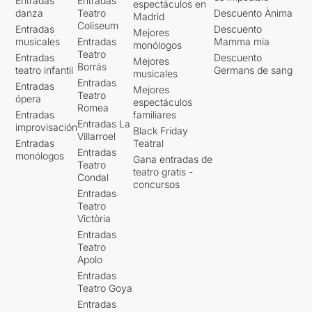
Entradas
Entradas
espectáculos en
danza
Teatro
Descuento Ànima
Madrid
Coliseum
Entradas
Descuento
Mejores
musicales
Entradas
Mamma mia
monólogos
Teatro
Entradas
Descuento
Mejores
Borrás
teatro infantil
Germans de sang
musicales
Entradas
Entradas
Mejores
Teatro
ópera
espectáculos
Romea
Entradas
familiares
Entradas La
improvisación
Black Friday
Villarroel
Entradas
Teatral
Entradas
monólogos
Gana entradas de
Teatro
teatro gratis -
Condal
concursos
Entradas
Teatro
Victòria
Entradas
Teatro
Apolo
Entradas
Teatro Goya
Entradas