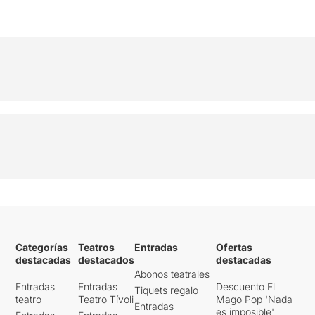
Categorías
Teatros
Entradas
Ofertas
destacadas
destacados
destacadas
Abonos teatrales
Entradas
Entradas
Descuento El
Tiquets regalo
teatro
Teatro Tívoli
Mago Pop 'Nada
Entradas
es imposible'