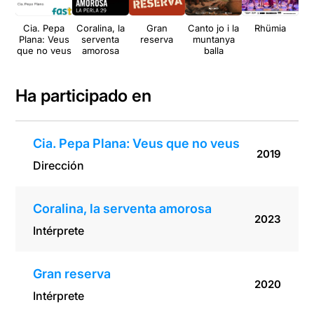
Cia. Pepa
Coralina, la
Gran
Canto jo i la
Rhümia
Q
Plana: Veus
serventa
reserva
muntanya
que no veus
amorosa
balla
Ha participado en
Cia. Pepa Plana: Veus que no veus
2019
Dirección
Coralina, la serventa amorosa
2023
Intérprete
Gran reserva
2020
Intérprete