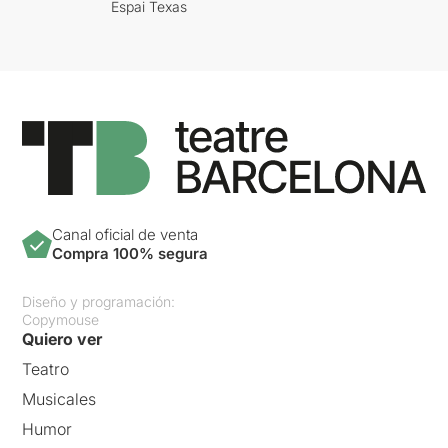
Espai Texas
Canal oficial de venta
Compra 100% segura
Diseño y programación:
Copymouse
Quiero ver
Teatro
Musicales
Humor