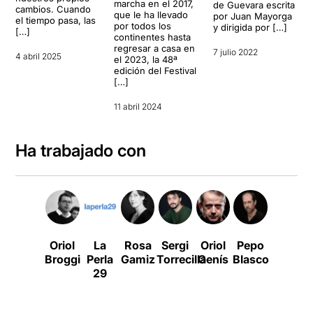
marcha en el 2017,
de Guevara escrita
cambios. Cuando
que le ha llevado
por Juan Mayorga
el tiempo pasa, las
por todos los
y dirigida por […]
[…]
continentes hasta
regresar a casa en
7 julio 2022
4 abril 2025
el 2023, la 48ª
edición del Festival
[…]
11 abril 2024
Ha trabajado con
Oriol
La
Rosa
Sergi
Oriol
Pepo
Carla
Broggi
Perla
Gamiz
Torrecilla
Genís
Blasco
Rovira
29
Pitarch