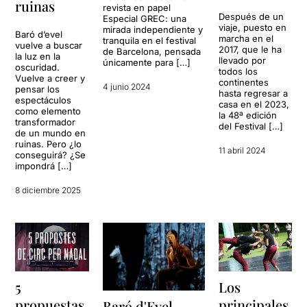
ruinas
revista en papel
Después de un
Especial GREC: una
viaje, puesto en
mirada independiente y
Baró d’evel
marcha en el
tranquila en el festival
vuelve a buscar
2017, que le ha
de Barcelona, pensada
la luz en la
llevado por
únicamente para […]
oscuridad.
todos los
Vuelve a creer y
continentes
4 junio 2024
pensar los
hasta regresar a
espectáculos
casa en el 2023,
como elemento
la 48ª edición
transformador
del Festival […]
de un mundo en
ruinas. Pero ¿lo
11 abril 2024
conseguirá? ¿Se
impondrá […]
8 diciembre 2025
5
Los
propuestas
principales
Baró d'Evel