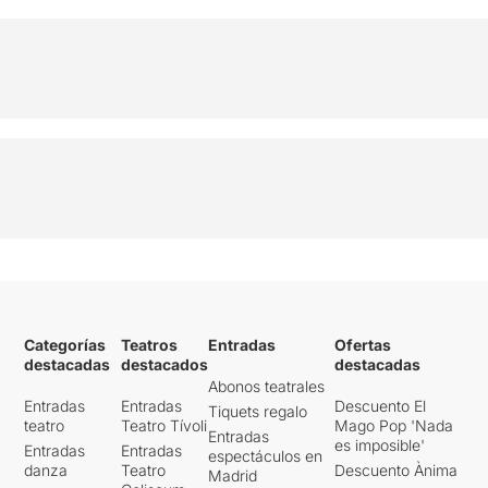
Categorías
Teatros
Entradas
Ofertas
destacadas
destacados
destacadas
Abonos teatrales
Entradas
Entradas
Descuento El
Tiquets regalo
teatro
Teatro Tívoli
Mago Pop 'Nada
Entradas
es imposible'
Entradas
Entradas
espectáculos en
danza
Teatro
Descuento Ànima
Madrid