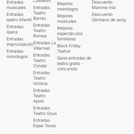
Coliseum
Entradas
Descuento
Mejores
musicales
Entradas
Mamma mia
monólogos
Teatro
Entradas
Descuento
Mejores
Borrás
teatro infantil
Germans de sang
musicales
Entradas
Entradas
Mejores
Teatro
ópera
espectáculos
Romea
Entradas
familiares
Entradas La
improvisación
Black Friday
Villarroel
Entradas
Teatral
Entradas
monólogos
Gana entradas de
Teatro
teatro gratis -
Condal
concursos
Entradas
Teatro
Victòria
Entradas
Teatro
Apolo
Entradas
Teatro Goya
Entradas
Espai Texas