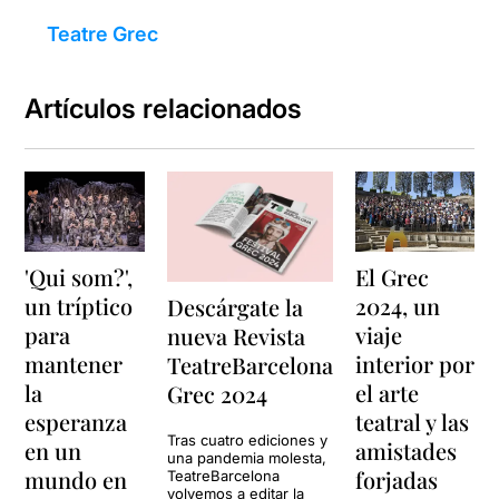
Teatre Grec
Artículos relacionados
'Qui som?',
El Grec
un tríptico
2024, un
Descárgate la
para
viaje
nueva Revista
mantener
interior por
TeatreBarcelona
la
el arte
Grec 2024
esperanza
teatral y las
Tras cuatro ediciones y
en un
amistades
una pandemia molesta,
mundo en
forjadas
TeatreBarcelona
volvemos a editar la