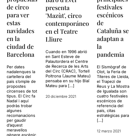
de circo
festivales
presenta
para ver
escénicos
'Mazùt', circo
estas
de
contemporáneo
navidades
Cataluña se
en el Teatre
en la
adaptan a
Lliure
ciudad de
la
Cuando en 1996 abrió
Barcelona
pandemia
en Sant Esteve de
Palautordera el Centre
de Recerca de les Arts
Per dates
El Sismògraf de
del Circ (CRAC), Tortell
nadalenques la
Olot, la Feria de
Poltrona (Jaume Mateu)
cartellera del
Títeres de Lleida,
pensaba en su hijo Blaï
país s’omple de
el Trapezi de
Mateu para […]
propostes
Reus y La Mostra
circenses de tot
de Igualada son
tipus. El Circ fa
cuatro festivales
20 diciembre 2021
Nadal i aquí
escénicos de
podràs trobar
referencia del
algunes
país, citas
recomanacions
estratégicas para
per gaudir
[…]
d’aquest
meravellos
12 marzo 2021
gènere escènic