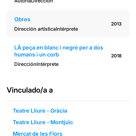
Autoría
Dirección
Obres
2013
Dirección artística
Intérprete
LÀ peça en blanc i negre per a dos
humans i un corb
2018
Dirección
Intérprete
Vinculado/a a
Teatre Lliure - Gràcia
Teatre Lliure - Montjuïc
Mercat de les Flors