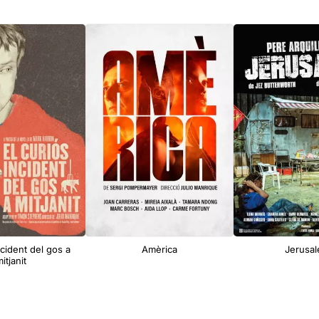
ncident del gos a
Amèrica
Jerusa
itjanit