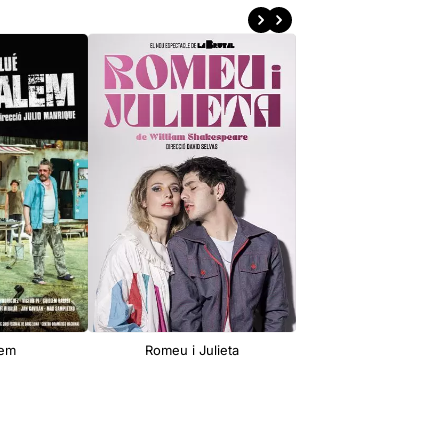
lem
Romeu i Julieta
L'adversari