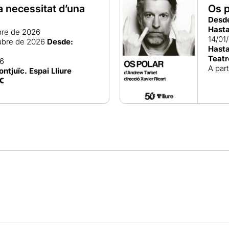
a necessitat d’una
Os p
Desd
Hasta
bre de 2026
14/01
ubre de 2026
Desde:
Hasta
Teatr
26
A part
ontjuïc. Espai Lliure
€