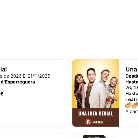
ial
Una 
re de 2026
El 21/11/2026
Desd
 d'Esparreguera
Hasta
26/0
Hasta
0€
Teatr
A part