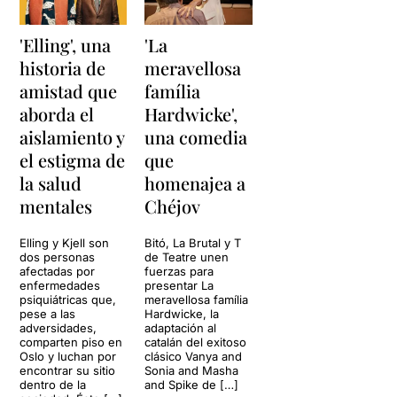
'Elling', una
'La
historia de
meravellosa
amistad que
família
aborda el
Hardwicke',
aislamiento y
una comedia
el estigma de
que
la salud
homenajea a
mentales
Chéjov
Elling y Kjell son
Bitó, La Brutal y T
dos personas
de Teatre unen
afectadas por
fuerzas para
enfermedades
presentar La
psiquiátricas que,
meravellosa família
pese a las
Hardwicke, la
adversidades,
adaptación al
comparten piso en
catalán del exitoso
Oslo y luchan por
clásico Vanya and
encontrar su sitio
Sonia and Masha
dentro de la
and Spike de […]