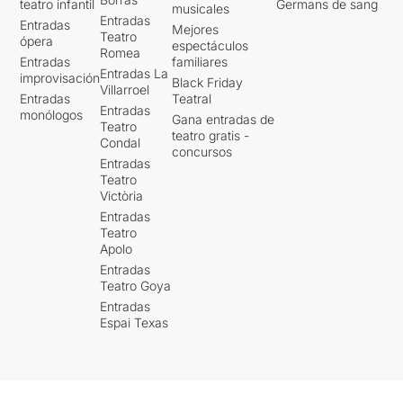
teatro infantil
Germans de sang
musicales
Entradas
Entradas
Mejores
Teatro
ópera
espectáculos
Romea
Entradas
familiares
Entradas La
improvisación
Black Friday
Villarroel
Entradas
Teatral
Entradas
monólogos
Gana entradas de
Teatro
teatro gratis -
Condal
concursos
Entradas
Teatro
Victòria
Entradas
Teatro
Apolo
Entradas
Teatro Goya
Entradas
Espai Texas