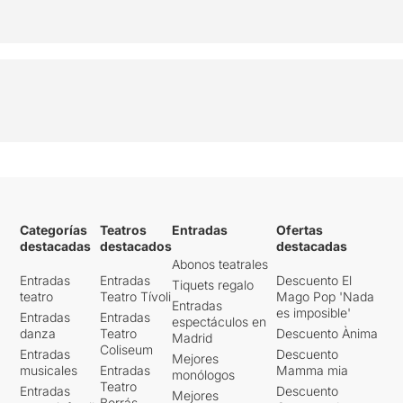
Categorías
Teatros
Entradas
Ofertas
destacadas
destacados
destacadas
Abonos teatrales
Entradas
Entradas
Descuento El
Tiquets regalo
teatro
Teatro Tívoli
Mago Pop 'Nada
Entradas
es imposible'
Entradas
Entradas
espectáculos en
danza
Teatro
Descuento Ànima
Madrid
Coliseum
Entradas
Descuento
Mejores
musicales
Entradas
Mamma mia
monólogos
Teatro
Entradas
Descuento
Mejores
Borrás