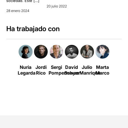
sociedad. Éste […]
20 julio 2022
28 enero 2024
Ha trabajado con
Nuria
Jordi
Sergi
David
Julio
Marta
La
Legarda
Rico
Pompermayer
Selvas
Manrique
Marco
Brutal