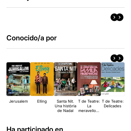
Conocido/a por
Jerusalem
Elling
Santa Nit.
T de Teatre:
T de Teatre:
Cas
Una història
La
Delicades
de Nadal
meravellosa
família
Hardwicke
Ha participado en