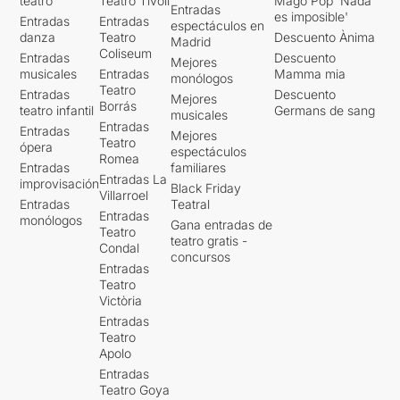
teatro
Teatro Tívoli
Mago Pop 'Nada
Entradas
es imposible'
Entradas
Entradas
espectáculos en
danza
Teatro
Descuento Ànima
Madrid
Coliseum
Entradas
Descuento
Mejores
musicales
Entradas
Mamma mia
monólogos
Teatro
Entradas
Descuento
Mejores
Borrás
teatro infantil
Germans de sang
musicales
Entradas
Entradas
Mejores
Teatro
ópera
espectáculos
Romea
Entradas
familiares
Entradas La
improvisación
Black Friday
Villarroel
Entradas
Teatral
Entradas
monólogos
Gana entradas de
Teatro
teatro gratis -
Condal
concursos
Entradas
Teatro
Victòria
Entradas
Teatro
Apolo
Entradas
Teatro Goya