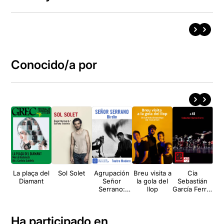
Conocido/a por
La plaça del
Sol Solet
Agrupación
Breu visita a
Cia
El
Diamant
Señor
la gola del
Sebastián
Serrano:
llop
García Ferro:
Birdie
+ 45
Ha participado en