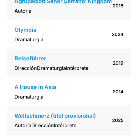
Agrupación Señor Serrano: Kingdom
2018
Autoría
Olympia
2024
Dramaturgia
Reiseführer
2019
Dirección
Dramaturgia
Intérprete
A House in Asia
2014
Dramaturgia
Weltschmerz (títol provisional)
2025
Autoría
Dirección
Intérprete