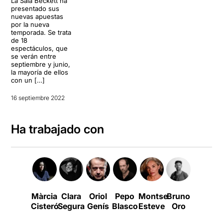
La Sala Beckett ha
presentado sus
nuevas apuestas
por la nueva
temporada. Se trata
de 18
espectáculos, que
se verán entre
septiembre y junio,
la mayoría de ellos
con un […]
16 septiembre 2022
Ha trabajado con
Màrcia
Clara
Oriol
Pepo
Montse
Bruno
Carme
Cisteró
Segura
Genís
Blasco
Esteve
Oro
Sansa