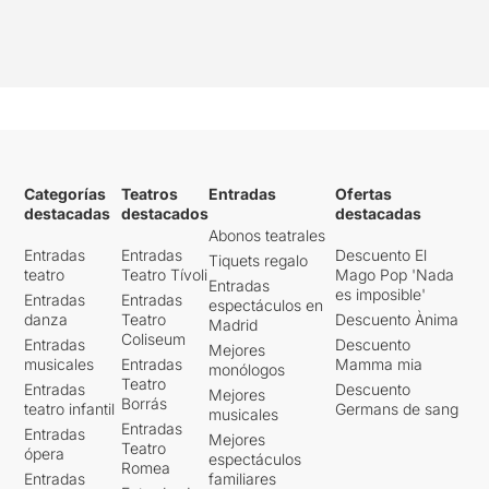
Categorías
Teatros
Entradas
Ofertas
destacadas
destacados
destacadas
Abonos teatrales
Entradas
Entradas
Descuento El
Tiquets regalo
teatro
Teatro Tívoli
Mago Pop 'Nada
Entradas
es imposible'
Entradas
Entradas
espectáculos en
danza
Teatro
Descuento Ànima
Madrid
Coliseum
Entradas
Descuento
Mejores
musicales
Entradas
Mamma mia
monólogos
Teatro
Entradas
Descuento
Mejores
Borrás
teatro infantil
Germans de sang
musicales
Entradas
Entradas
Mejores
Teatro
ópera
espectáculos
Romea
Entradas
familiares