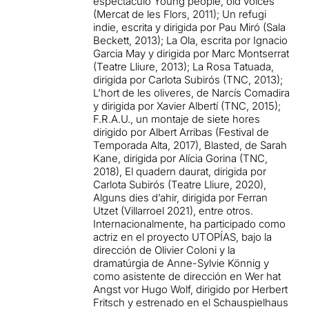
espectáculo Young people, old voices
(Mercat de les Flors, 2011); Un refugi
indie, escrita y dirigida por Pau Miró (Sala
Beckett, 2013); La Ola, escrita por Ignacio
Garcia May y dirigida por Marc Montserrat
(Teatre Lliure, 2013); La Rosa Tatuada,
dirigida por Carlota Subirós (TNC, 2013);
L’hort de les oliveres, de Narcís Comadira
y dirigida por Xavier Albertí (TNC, 2015);
F.R.A.U., un montaje de siete hores
dirigido por Albert Arribas (Festival de
Temporada Alta, 2017), Blasted, de Sarah
Kane, dirigida por Alícia Gorina (TNC,
2018), El quadern daurat, dirigida por
Carlota Subirós (Teatre Lliure, 2020),
Alguns dies d’ahir, dirigida por Ferran
Utzet (Villarroel 2021), entre otros.
Internacionalmente, ha participado como
actriz en el proyecto UTOPÍAS, bajo la
dirección de Olivier Coloni y la
dramatúrgia de Anne-Sylvie Könnig y
como asistente de dirección en Wer hat
Angst vor Hugo Wolf, dirigido por Herbert
Fritsch y estrenado en el Schauspielhaus