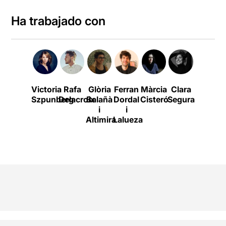
Ha trabajado con
Victoria
Rafa
Glòria
Ferran
Màrcia
Clara
Oriol
Szpunberg
Delacroix
Balañà
Dordal
Cisteró
Segura
Genís
i
i
Altimira
Lalueza