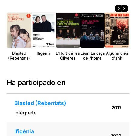
Blasted
Ifigènia
L'Hort de les
Lear. La caça
Alguns dies
(Rebentats)
Oliveres
de l’home
d'ahir
Ha participado en
Blasted (Rebentats)
2017
Intérprete
Ifigènia
2023