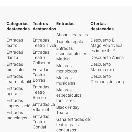
Categorías
Teatros
Entradas
Ofertas
destacadas
destacados
destacadas
Abonos teatrales
Entradas
Entradas
Descuento El
Tiquets regalo
teatro
Teatro Tívoli
Mago Pop 'Nada
Entradas
es imposible'
Entradas
Entradas
espectáculos en
danza
Teatro
Descuento Ànima
Madrid
Coliseum
Entradas
Descuento
Mejores
musicales
Entradas
Mamma mia
monólogos
Teatro
Entradas
Descuento
Mejores
Borrás
teatro infantil
Germans de sang
musicales
Entradas
Entradas
Mejores
Teatro
ópera
espectáculos
Romea
Entradas
familiares
Entradas La
improvisación
Black Friday
Villarroel
Entradas
Teatral
Entradas
monólogos
Gana entradas de
Teatro
teatro gratis -
Condal
concursos