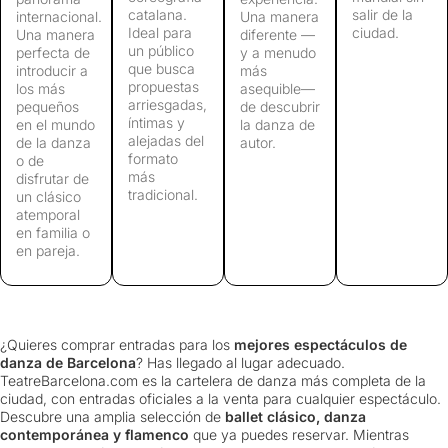
catalana.
salir de la
internacional.
Una manera
Ideal para
ciudad.
Una manera
diferente —
un público
perfecta de
y a menudo
que busca
introducir a
más
propuestas
los más
asequible—
arriesgadas,
pequeños
de descubrir
íntimas y
en el mundo
la danza de
alejadas del
de la danza
autor.
formato
o de
más
disfrutar de
tradicional.
un clásico
atemporal
en familia o
en pareja.
¿Quieres comprar entradas para los
mejores espectáculos de
danza de Barcelona
? Has llegado al lugar adecuado.
TeatreBarcelona.com es la cartelera de danza más completa de la
ciudad, con entradas oficiales a la venta para cualquier espectáculo.
Descubre una amplia selección de
ballet clásico, danza
contemporánea y flamenco
que ya puedes reservar. Mientras