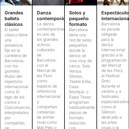
Grandes
Danza
Solos y
Espectáculo
ballets
contemporánea
pequeño
internaciona
clásicos
La danza
formato
Barcelona
contemporánea
es parada
El ballet
Barcelona
es uno de
obligada
clásico tiene
tiene una
los grandes
para la
una
red de salas
activos
danza
presencia
pequeñas
culturales
internacional
fija en la
donde la
de
gracias a la
cartelera de
danza se
Barcelona,
programación
Barcelona,
vive muy de
con el
del Mercat
con los
cerca: Sala
Mercat de
de les Flors,
grandes
Versus
les Flors
al Festival
títulos del
Glòries,
como
Grec
repertorio
Teatre Eòlia,
espacio de
durante el
internacional
Casa
referencia
verano y a
como
El
Montjuïc o
internacional
festivales
lago de los
Espai Texas
y
especializados
cisnes
o
programan
compañías
como el
Cascanueces
,
habitualmente
catalanas
Sâlmon,
interpretados
piezas de
de primer
dedicado a
por
formato
nivel como
las artes
compañías
reducido,
Mal Pelo o
vivas y la
de
con