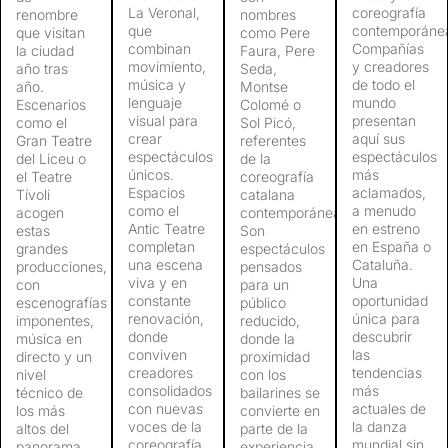
La Veronal,
coreografía
renombre
nombres
que
contemporáne
que visitan
como Pere
combinan
Compañías
la ciudad
Faura, Pere
movimiento,
y creadores
año tras
Seda,
música y
de todo el
año.
Montse
lenguaje
mundo
Escenarios
Colomé o
visual para
presentan
como el
Sol Picó,
crear
aquí sus
Gran Teatre
referentes
espectáculos
espectáculos
del Liceu o
de la
únicos.
más
el Teatre
coreografía
Espacios
aclamados,
Tívoli
catalana
como el
a menudo
acogen
contemporánea.
Antic Teatre
en estreno
estas
Son
completan
en España o
grandes
espectáculos
una escena
Cataluña.
producciones,
pensados
viva y en
Una
con
para un
constante
oportunidad
escenografías
público
renovación,
única para
imponentes,
reducido,
donde
descubrir
música en
donde la
conviven
las
directo y un
proximidad
creadores
tendencias
nivel
con los
consolidados
más
técnico de
bailarines se
con nuevas
actuales de
los más
convierte en
voces de la
la danza
altos del
parte de la
coreografía
mundial sin
panorama
experiencia.