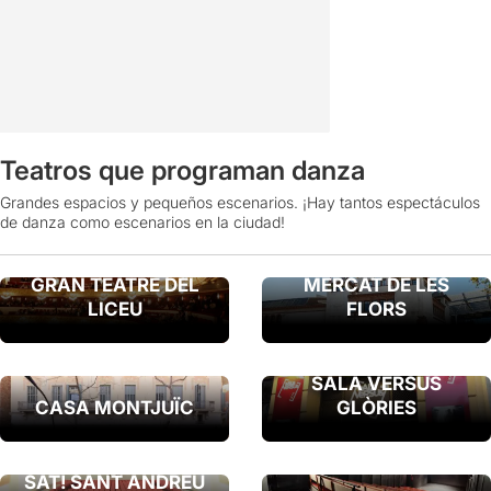
Teatros que programan danza
Grandes espacios y pequeños escenarios. ¡Hay tantos espectáculos
de danza como escenarios en la ciudad!
GRAN TEATRE DEL
MERCAT DE LES
LICEU
FLORS
SALA VERSUS
CASA MONTJUÏC
GLÒRIES
SAT! SANT ANDREU