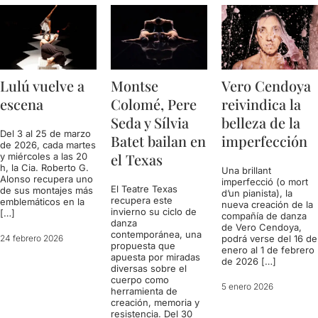
Lulú vuelve a
Montse
Vero Cendoya
escena
Colomé, Pere
reivindica la
Seda y Sílvia
belleza de la
Del 3 al 25 de marzo
Batet bailan en
imperfección
de 2026, cada martes
el Texas
y miércoles a las 20
h, la Cia. Roberto G.
Una brillant
Alonso recupera uno
imperfecció (o mort
El Teatre Texas
de sus montajes más
d’un pianista), la
recupera este
emblemáticos en la
nueva creación de la
invierno su ciclo de
[…]
compañía de danza
danza
de Vero Cendoya,
contemporánea, una
24 febrero 2026
podrá verse del 16 de
propuesta que
enero al 1 de febrero
apuesta por miradas
de 2026 […]
diversas sobre el
cuerpo como
5 enero 2026
herramienta de
creación, memoria y
resistencia. Del 30