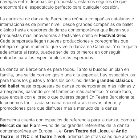
navegas entre decenas de propuestas, estamos seguros de que
encontrarás el espectáculo perfecto para cualquier ocasión.
La cartelera de danza de Barcelona reúne a compañías catalanas e
internacionales de primer nivel, desde grandes compañías de ballet
clásico hasta creadores de danza contemporánea que llevan sus
propuestas más innovadoras a festivales como el
Festival Grec
.
Cada temporada llegan nuevas producciones y coreografías que
reflejan el gran momento que vive la danza en Cataluña. Y si te gusta
adelantarte al resto, puedes ser de los primeros en conseguir
entradas para los espectáculos más esperados.
La danza en Barcelona es para todos. Tanto si buscas un plan en
familia, una salida con amigos o una cita especial, hay espectáculos
para todos los gustos y todos los bolsillos: desde
grandes clásicos
del ballet
hasta propuestas de danza contemporánea más íntimas y
arriesgadas, pasando por el flamenco más auténtico. Y sobre todo,
¡que encaje con el precio que quieres pagar! En Teatre Barcelona te
lo ponemos fácil: cada semana encontrarás nuevas ofertas y
promociones para que disfrutes más a menudo de la danza.
Barcelona cuenta con espacios de referencia para la danza, como el
Mercat de les Flor
s —uno de los grandes referentes de la danza
contemporánea en Europa—, el
Gran Teatre del Liceu
, el
Antic
Teatre
, el
TNC
o el
Teatre Tívoli,
además de otras salas que acogen