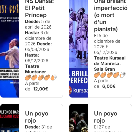
NS Dansa:
Una brillant
El Petit
imperfecció
Príncep
(o mort
Desde:
5 de
d'un
abril de 2026
pianista)
Hasta:
6 de
El 5 de
diciembre de
diciembre de
2026
Desde:
2026
El
05/04/2026
05/12/2026
Hasta:
Teatre Kursaal
06/12/2026
de Manresa.
Teatre
Sala Gran
Muntaner
A partir
A partir
de
6,00€
de
12,00€
Un poyo
Un poyo
rojo
rojo
Desde:
31 de
El 27 de