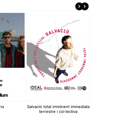
ina
Salvació total imminent immediata
En la mesura de l'imp
terrestre i col·lectiva