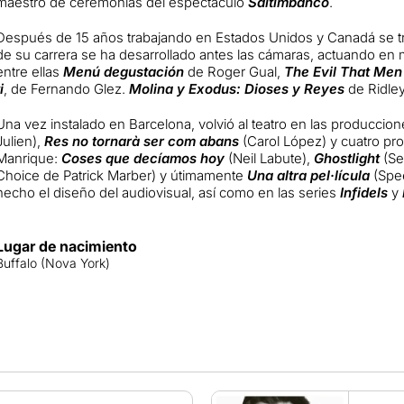
maestro de ceremonias del espectáculo
Saltimbanco
.
Después de 15 años trabajando en Estados Unidos y Canadá se t
de su carrera se ha desarrollado antes las cámaras, actuando en
entre ellas
Menú degustación
de Roger Gual,
The Evil That Men
i
, de Fernando Glez.
Molina y Exodus: Dioses y Reyes
de Ridley
Una vez instalado en Barcelona, volvió al teatro en las produccio
Julien),
Res no tornarà ser com abans
(Carol López) y cuatro pro
Manrique:
Coses que decíamos hoy
(Neil Labute),
Ghostlight
(Se
Choice de Patrick Marber) y útimamente
Una altra pel·lícula
(Spe
hecho el diseño del audiovisual, así como en las series
Infidels
y
Lugar de nacimiento
Buffalo (Nova York)