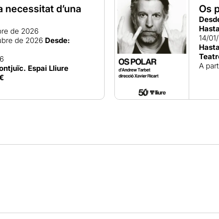
a necessitat d’una
Os p
Desd
Hasta
bre de 2026
14/01
ubre de 2026
Desde:
Hasta
Teatr
26
A part
ontjuïc. Espai Lliure
€