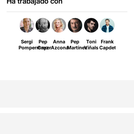
Ha trabajado con
Sergi
Pep
Anna
Pep
Toni
Frank
Clara
Pompermayer
Cruz
Azcona
Martínez
Viñals
Capdet
Morale