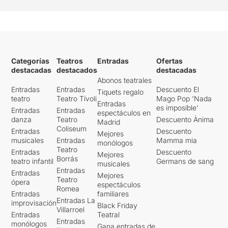
Categorías
Teatros
Entradas
Ofertas
destacadas
destacados
destacadas
Abonos teatrales
Entradas
Entradas
Descuento El
Tiquets regalo
teatro
Teatro Tívoli
Mago Pop 'Nada
Entradas
es imposible'
Entradas
Entradas
espectáculos en
danza
Teatro
Descuento Ànima
Madrid
Coliseum
Entradas
Descuento
Mejores
musicales
Entradas
Mamma mia
monólogos
Teatro
Entradas
Descuento
Mejores
Borrás
teatro infantil
Germans de sang
musicales
Entradas
Entradas
Mejores
Teatro
ópera
espectáculos
Romea
Entradas
familiares
Entradas La
improvisación
Black Friday
Villarroel
Entradas
Teatral
Entradas
monólogos
Gana entradas de