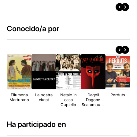
Conocido/a por
Filumena
La nostra
Natale in
Dagoll
Perduts
Pla
Marturano
ciutat
casa
Dagom:
Cupiello
Scaramouch
e
Ha participado en