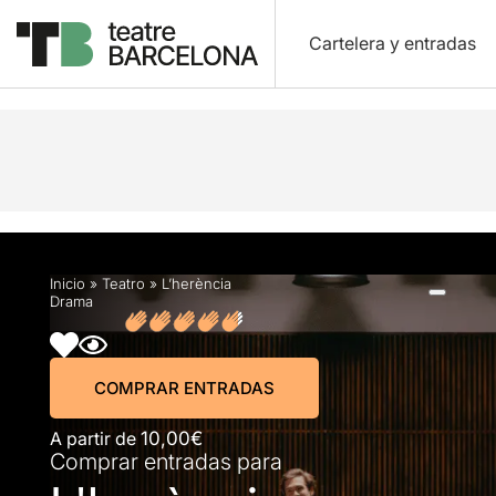
Cartelera y entradas
Descripción
Horarios
Ficha artística
Fotos y
Inicio
»
Teatro
»
L’herència
Drama
COMPRAR ENTRADAS
A partir de
10,00€
Comprar entradas para