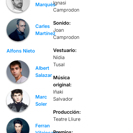
Ignasi
Marquès
Camprodon
Sonido:
Carles
Joan
Martínez
Camprodon
Vestuario:
Alfons Nieto
Nídia
Tusal
Albert
Salazar
Música
original:
Iñaki
Marc
Salvador
Soler
Producción:
Teatre Lliure
Ferran
Premios:
Vilajosana