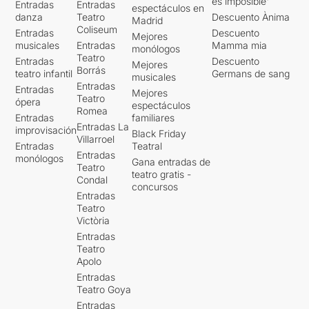
es imposible'
Entradas
Entradas
espectáculos en
danza
Teatro
Descuento Ànima
Madrid
Coliseum
Entradas
Descuento
Mejores
musicales
Entradas
Mamma mia
monólogos
Teatro
Entradas
Descuento
Mejores
Borrás
teatro infantil
Germans de sang
musicales
Entradas
Entradas
Mejores
Teatro
ópera
espectáculos
Romea
Entradas
familiares
Entradas La
improvisación
Black Friday
Villarroel
Entradas
Teatral
Entradas
monólogos
Gana entradas de
Teatro
teatro gratis -
Condal
concursos
Entradas
Teatro
Victòria
Entradas
Teatro
Apolo
Entradas
Teatro Goya
Entradas