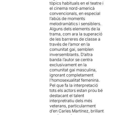
más detalles que la hagan
tòpics habituals en el teatre i
más
especial y inolvidable
.
el cinema nord-americà
Es tracta d'una peça
convencionals, en especial
valenta, divertida,
l’abús de moments
commovedora i profunda
melodramàtics i sensiblers.
que parla sobre les
Alguns dels elements de la
transmissions i el llegat
trama, com ara la superació
d'uns homes que van haver
de les barreres de classe a
de lluitar per uns drets i unes
través de l’amor en la
llibertats, els quals hem
comunitat gai, semblen
heretat i dels quals en tenim
inversemblants. D’altra
la responsabilitat i el
banda l’autor se centra
compromís de la seva
exclusivament en la
preservació davant les
comunitat gai masculina,
generacions futures,
ignorant completament
sobretot davant els fets
l’homosexualitat femenina.
d'avui en dia on la dreta
Pel que fa la interpretació
autoritària està avançant
tots els actors estan prou bé
amb força arreu del món.
destacant el talent
A
L'herència
també es parla
interpretratiu dels més
de traïció, sexe, drogues,
veterans, particularment
solidaritat i soledat, però per
d’en Carles Martínez, brillant
sobre de tot, parla d'amor,