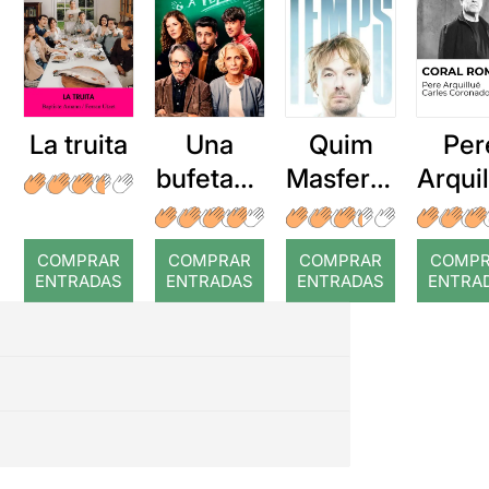
La truita
Una
Quim
Per
bufetada
Masferre
Arqui
a temps
r: Temps
: Cor
romp
COMPRAR
COMPRAR
COMPRAR
COMP
ENTRADAS
ENTRADAS
ENTRADAS
ENTRA