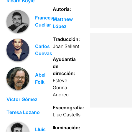
Ricard Boyle
Autoría:
Francesc
Matthew
Cuéllar
López
Traducción:
Joan Sellent
Carlos
Cuevas
Ayudantía
de
dirección:
Abel
Esteve
Folk
Gorina i
Andreu
Víctor Gómez
Escenografía:
Teresa Lozano
Lluc Castells
Iluminación:
Lluís