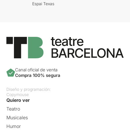
Espai Texas
Canal oficial de venta
Compra 100% segura
Diseño y programación:
Copymouse
Quiero ver
Teatro
Musicales
Humor