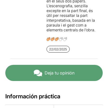
en el seus dos papers.
esperança i valentia.
L’escenografia, senzilla
excepte en la part final, és
Us la recomano perquè el
útil per ressaltar la part
text que és realment
interpretativa, basada en la
meravellós, per una
paraula i el gest com a
encertada direcció i per
elements centrals de l’obra.
unes interpretacions
absolutament brillants.
És admirable veure com
durant les sis hores de
representació, la
22/02/2025
interpretació no decau en
cap moment.
També podeu comprar el
Deja tu opinión
text, que ha estat editat
per
Comanegra
dins de la
col·lecció
Llum de guàrdia
del
Teatre Lliure
, al mateix
teatre.
Información práctica