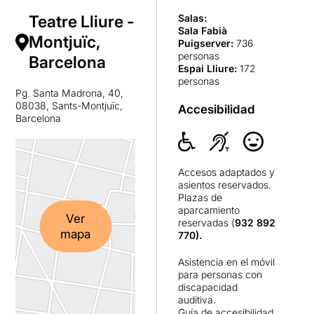
Teatre Lliure -
Salas:
Sala Fabià
Montjuïc,
Puigserver
:
736
personas
Barcelona
Espai Lliure
:
172
personas
Pg. Santa Madrona, 40,
08038, Sants-Montjuïc,
Accesibilidad
Barcelona
Accesos adaptados y
asientos reservados.
Plazas de
aparcamiento
Ver
reservadas (
932 892
mapa
770).
Asistencia en el móvil
para personas con
discapacidad
auditiva.
Guía de accesibilidad