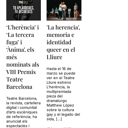
‘L’herència’ i
'La herencia',
‘La tercera
memoria e
fuga’ i
identidad
‘Ànima’, els
queer en el
més
Lliure
nominats als
Hasta el 16 de
VIII Premis
marzo se puede
Teatre
ver en el Teatre
Lliure estreno
Barcelona
L’herència, la
multipremiada
pieza del
Teatre Barcelona,
dramaturgo
la revista, cartellera
Matthew López
digital i comunitat
sobre la cultura
d’arts escèniques
gay y el legado del
de referència, ha
sida, […]
anunciat els
espectacles i