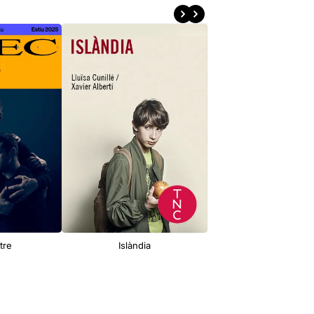
tre
Islàndia
Conspiranoia