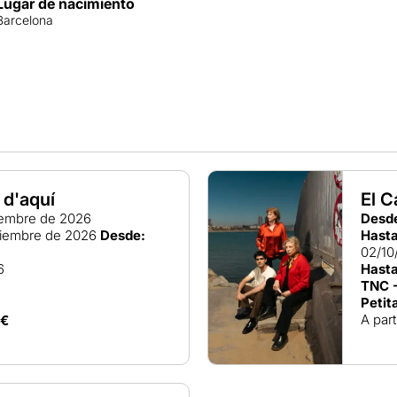
Lugar de nacimiento
Barcelona
é d'aquí
El C
embre de 2026
Desd
iembre de 2026
Desde:
Hasta
02/10
6
Hasta
TNC -
Petit
A part
0€