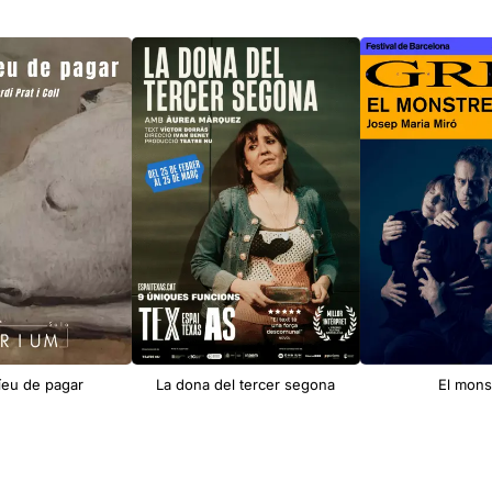
íeu de pagar
La dona del tercer segona
El mons