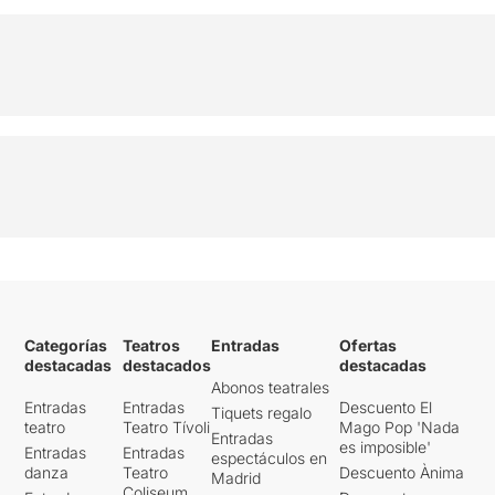
Categorías
Teatros
Entradas
Ofertas
destacadas
destacados
destacadas
Abonos teatrales
Entradas
Entradas
Descuento El
Tiquets regalo
teatro
Teatro Tívoli
Mago Pop 'Nada
Entradas
es imposible'
Entradas
Entradas
espectáculos en
danza
Teatro
Descuento Ànima
Madrid
Coliseum