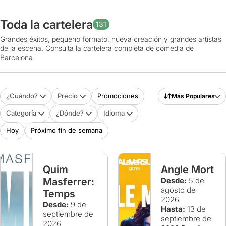
Toda la cartelera
131
Grandes éxitos, pequeño formato, nueva creación y grandes artistas
de la escena. Consulta la cartelera completa de comedia de
Barcelona.
¿Cuándo?
Precio
Promociones
Más Populares
Categoría
¿Dónde?
Idioma
Hoy
Próximo fin de semana
Quim
Angle Mort
Masferrer:
Desde:
5 de
agosto de
Temps
2026
Desde:
9 de
Hasta:
13 de
septiembre de
septiembre de
2026