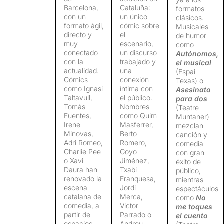
Barcelona, ​​
Cataluña:
formatos
con un
un único
clásicos.
formato ágil,
cómic sobre
Musicales
directo y
el
de humor
muy
escenario,
como
conectado
un discurso
Autónomos,
con la
trabajado y
el musical
actualidad.
una
(Espai
Cómics
conexión
Texas) o
como Ignasi
íntima con
Asesinato
Taltavull,
el público.
para dos
Tomás
Nombres
(Teatre
Fuentes,
como Quim
Muntaner)
Irene
Masferrer,
mezclan
Minovas,
Berto
canción y
Adri Romeo,
Romero,
comedia
Charlie Pee
Goyo
con gran
o Xavi
Jiménez,
éxito de
Daura han
Txabi
público,
renovado la
Franquesa,
mientras
escena
Jordi
espectáculos
catalana de
Merca,
como
No
comedia, a
Victor
me toques
partir de
Parrado o
el cuento
espacios
Andreu