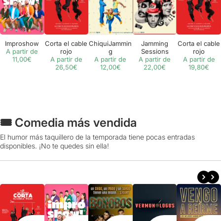
Improshow
Corta el cable
ChiquiJammin
Jamming
Corta el cable
A partir de
rojo
g
Sessions
rojo
11,00€
A partir de
A partir de
A partir de
A partir de
26,50€
12,00€
22,00€
19,80€
🎟️ Comedia más vendida
El humor más taquillero de la temporada tiene pocas entradas
disponibles. ¡No te quedes sin ella!