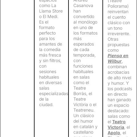
(Teatre
como La
Casanova
Poliorama)
Llama Store
han
reinventan
o El Medi.
convertido
el cuento
Es el
al monólogo
clásico con
formato
en uno de
un tono
perfecto
los formatos
irreverente.
para los
más
Otras
amantes de
esperados
propuestas
la comedia
de cada
como
más fresca
temporada,
Piensa en
y sin filtros,
con
Wilbur
,
con
funciones
combinan
sesiones
habituales
acrobacias
habituales
en salas
de alto nivel
en diversas
como el
y humor. Y
salas
Teatre
los podcasts
especializadas
Borràs, el
en directo
de la
Teatre
han ganado
ciudad.
Victòria o el
un espacio
Teatreneu.
destacado:
Un clásico
salas como
del humor
el
Teatro
en catalán y
Victoria
, el
castellano
Apolo
, el