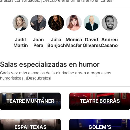
artistas consolidados. ¡Descubre el enorme talento en cartel!
Judit
Joan
Júlia
Mònica
David
Andreu
Ber
Martín
Pera
Bonjoch
Macfer
Olivares
Casanova
Rom
Salas especializadas en humor
Cada vez más espacios de la ciudad se abren a propuestas
humorísticas. ¡Descúbrelos!
TEATRE MUNTANER
TEATRE BORRÀS
ESPAI TEXAS
GOLEM’S