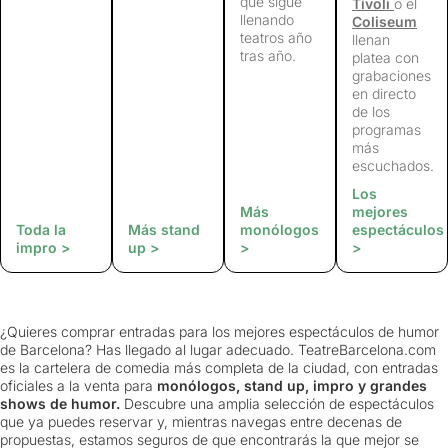
que sigue
Tívoli
o el
llenando
Coliseum
teatros año
llenan
tras año.
platea con
grabaciones
en directo
de los
programas
más
escuchados.
Los
Más
mejores
Toda la
Más stand
monólogos
espectáculos
impro >
up >
>
>
¿Quieres comprar entradas para los mejores espectáculos de humor
de Barcelona? Has llegado al lugar adecuado. TeatreBarcelona.com
es la cartelera de comedia más completa de la ciudad, con entradas
oficiales a la venta para
monólogos, stand up, impro y grandes
shows de humor.
Descubre una amplia selección de espectáculos
que ya puedes reservar y, mientras navegas entre decenas de
propuestas, estamos seguros de que encontrarás la que mejor se