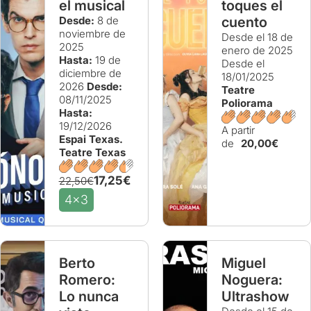
el musical
toques el
Desde:
8 de
cuento
noviembre de
Desde el 18 de
2025
enero de 2025
Hasta:
19 de
Desde el
diciembre de
18/01/2025
2026
Desde:
Teatre
08/11/2025
Poliorama
Hasta:
19/12/2026
A partir
Espai Texas.
de
20,00€
Teatre Texas
17,25€
22,50€
4x3
Berto
Miguel
Romero:
Noguera:
Lo nunca
Ultrashow