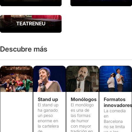
TEATRENEU
Descubre más
Stand up
Monólogos
Formatos
El stand up
El monólogo
innovadore
ha ganado
es una de
La comedia
un peso
las formas
en
enorme en
de humor
Barcelona
la cartelera
con mayor
no se limita
de
tradición en
ya a los