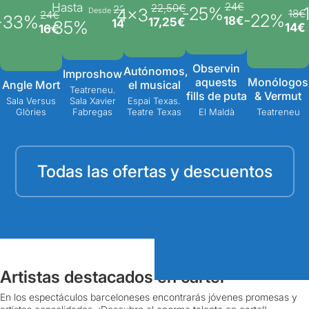
24€
Hasta
22,50€
22€
-25%
-
4x3
Desde
18€
24€
-22%
-33%
18€
17,25€
14€
-35%
14€
16€
Observin
Autónomos,
Improshow
aquests
Monólogos
Angle Mort
el musical
Teatreneu.
fills de puta
& Vermut
Sala Versus
Sala Xavier
Espai Texas.
Glòries
Fabregas
Teatre Texas
El Maldà
Teatreneu
Todas las ofertas y descuentos
Artistas destacados en cartel
En los espectáculos barceloneses encontrarás jóvenes promesas y