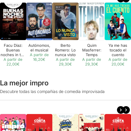
Facu Díaz:
Autónomos,
Berto
Quim
Ya me has
Buenas
el musical
Romero: Lo
Masferrer:
tocado el
noches in the
A partir de
nunca visto
Temps
cuento
A partir de
night
16,20€
A partir de
A partir de
A partir de
22,00€
29,30€
29,30€
20,00€
La mejor impro
Descubre todas las compañías de comedia improvisada