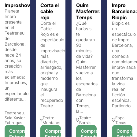
Improshow
Corta el
Quim
Impro
Planeta
cable
Masferrer:
Barcelona:
Impro
rojo
Temps
Biopic
presenta
Corta el
¿Qué
Biopic es
en el
Cable
harías si
un
Teatreneu
Rojo es el
te
espectáculo
de
espectáculo
quedaran
de Impro
Barcelona,
de
90
Barcelona,
​​desde
improvisación
minutos
​​una
hace 24
más
de vida?
comedia
años, su
divertido,
Quim
completame
creación
arriesgado,
Masferrer
improvisada
más
original y
vuelve a
que
aclamada:
moderno
los
transforma
Improshow,
que
escenarios
la vida
un
inaugura
de
real en
espectáculo
el
Barcelona
ficción
diferente...
recuperado
con
escénica.
Teatre...
Temps,
Partiendo...
la...
Teatreneu.
Sala Xavier
Teatre
Teatre
Espai
Fabregas
Muntaner
Borràs
Texas
Comprar
Comprar
Comprar
Comprar
Entradas
Entradas
Entradas
Entradas