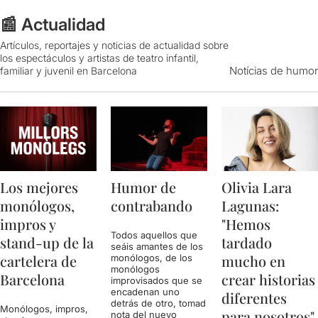
📰 Actualidad
Artículos, reportajes y noticias de actualidad sobre
los espectáculos y artistas de teatro infantil,
Notícias de humor
familiar y juvenil en Barcelona
Los mejores
Humor de
Olivia Lara
monólogos,
contrabando
Lagunas:
impros y
"Hemos
Todos aquellos que
stand-up de la
tardado
seáis amantes de los
cartelera de
mucho en
monólogos, de los
monólogos
Barcelona
crear historias
improvisados que se
encadenan uno
diferentes
detrás de otro, tomad
Monólogos, impros,
para nosotros"
nota del nuevo