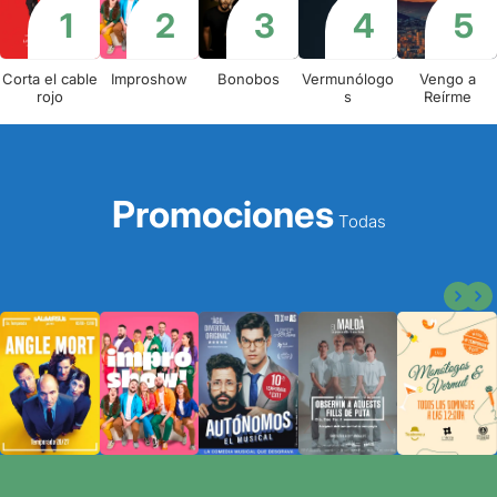
Corta el cable
Improshow
Bonobos
Vermunólogo
Vengo a
rojo
s
Reírme
Promociones
Todas