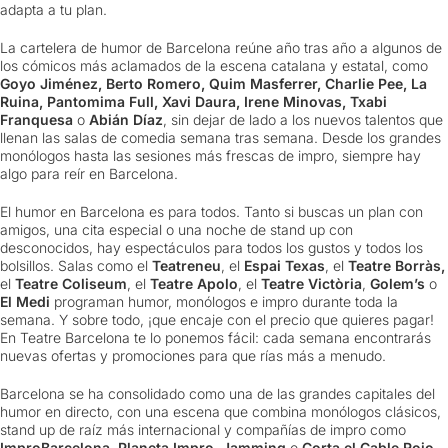
adapta a tu plan.
La cartelera de humor de Barcelona reúne año tras año a algunos de
los cómicos más aclamados de la escena catalana y estatal, como
Goyo Jiménez, Berto Romero, Quim Masferrer, Charlie Pee, La
Ruina, Pantomima Full, Xavi Daura, Irene Minovas, Txabi
Franquesa
o
Abián Díaz
, sin dejar de lado a los nuevos talentos que
llenan las salas de comedia semana tras semana. Desde los grandes
monólogos hasta las sesiones más frescas de impro, siempre hay
algo para reír en Barcelona.
El humor en Barcelona es para todos. Tanto si buscas un plan con
amigos, una cita especial o una noche de stand up con
desconocidos, hay espectáculos para todos los gustos y todos los
bolsillos. Salas como el
Teatreneu
, el
Espai Texas
, el
Teatre Borràs,
el
Teatre Coliseum
, el
Teatre Apolo
, el
Teatre Victòria
,
Golem’s
o
El Medi
programan humor, monólogos e impro durante toda la
semana. Y sobre todo, ¡que encaje con el precio que quieres pagar!
En Teatre Barcelona te lo ponemos fácil: cada semana encontrarás
nuevas ofertas y promociones para que rías más a menudo.
Barcelona se ha consolidado como una de las grandes capitales del
humor en directo, con una escena que combina monólogos clásicos,
stand up de raíz más internacional y compañías de impro como
ImproBarcelona, Planeta Impro, Jamming
o
Corta el Cable Rojo