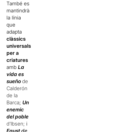
També es
mantindrà
la línia
que
adapta
clàssics
universals
per a
criatures
amb
La
vida es
sueño
de
Calderón
de la
Barca
;
Un
enemic
del poble
d’Ibsen;
i
Faust
de