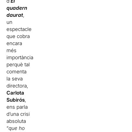
d’
El
quadern
daurat
,
un
espectacle
que cobra
encara
més
importància
perquè tal
comenta
la seva
directora,
Carlota
Subirós
,
ens parla
d’una crisi
absoluta
“
que ho