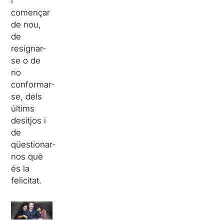
i
començar
de nou,
de
resignar-
se o de
no
conformar-
se, dels
últims
desitjos i
de
qüestionar-
nos què
és la
felicitat.