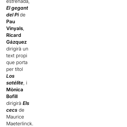
estrenada,
El gegant
del Pi
de
Pau
Vinyals
,
Ricard
Gázquez
dirigirà un
text propi
que porta
per títol
Los
satélite
, i
Mònica
Bofill
dirigirà
Els
cecs
de
Maurice
Maeterlinck.