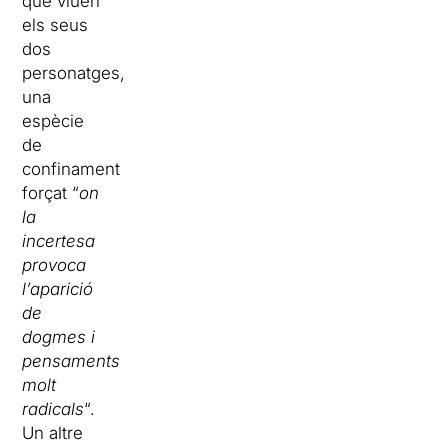
que viuen
els seus
dos
personatges,
una
espècie
de
confinament
forçat “
on
la
incertesa
provoca
l’aparició
de
dogmes i
pensaments
molt
radicals
“.
Un altre