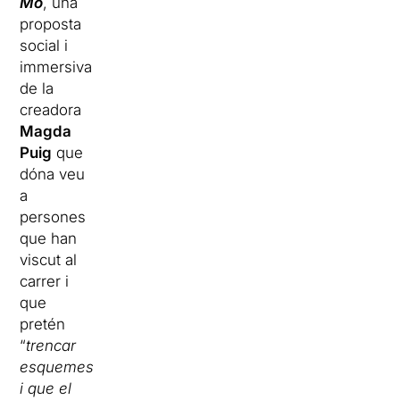
Mo
, una
proposta
social i
immersiva
de la
creadora
Magda
Puig
que
dóna veu
a
persones
que han
viscut al
carrer i
que
pretén
“
trencar
esquemes
i que el