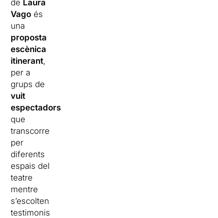
de
Laura
Vago
és
una
proposta
escènica
itinerant
,
per a
grups de
vuit
espectadors
,
que
transcorre
per
diferents
espais del
teatre
mentre
s’escolten
testimonis