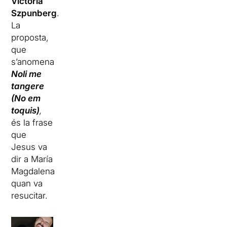
Victoria
Szpunberg
.
La
proposta,
que
s’anomena
Noli me
tangere
(No em
toquis)
,
és la frase
que
Jesus va
dir a María
Magdalena
quan va
resucitar.