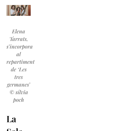
Elena
Tarrats,
s’incorpora
al
repartiment
de ‘Les
tres
germanes’
© sílvia
poch
La