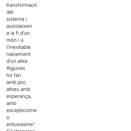
transformació
del
sistema i
assisteixen
a la fi d’un
món i a
l’inevitable
naixement
d’un altre.
Algunes
ho fan
amb por,
altres amb
esperança,
amb
escepticisme
o
entusiasme”.