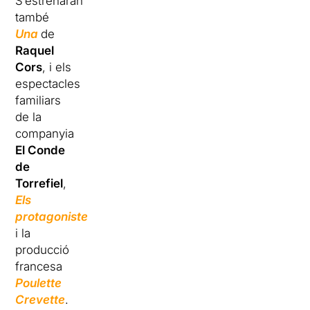
S’estrenaran
també
Una
de
Raquel
Cors
, i els
espectacles
familiars
de la
companyia
El Conde
de
Torrefiel
,
Els
protagonistes
,
i la
producció
francesa
Poulette
Crevette
.