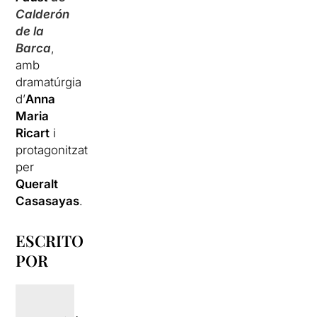
Calderón
de la
Barca
,
amb
dramatúrgia
d’
Anna
Maria
Ricart
i
protagonitzat
per
Queralt
Casasayas
.
ESCRITO
POR