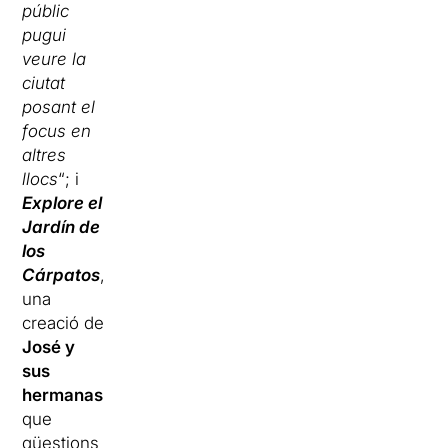
públic
pugui
veure la
ciutat
posant el
focus en
altres
llocs
“; i
Explore el
Jardín de
los
Cárpatos
,
una
creació de
José y
sus
hermanas
que
qüestions