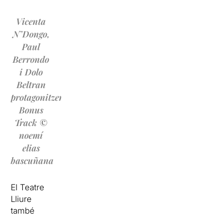
Vicenta
N’Dongo,
Paul
Berrondo
i Dolo
Beltran
protagonitzen
Bonus
Track ©
noemí
elias
bascuñana
El Teatre
Lliure
també