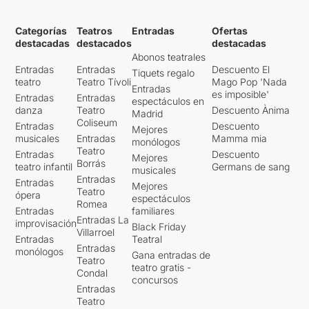
Categorías
Teatros
Entradas
Ofertas
destacadas
destacados
destacadas
Abonos teatrales
Entradas
Entradas
Descuento El
Tiquets regalo
teatro
Teatro Tívoli
Mago Pop 'Nada
Entradas
es imposible'
Entradas
Entradas
espectáculos en
danza
Teatro
Descuento Ànima
Madrid
Coliseum
Entradas
Descuento
Mejores
musicales
Entradas
Mamma mia
monólogos
Teatro
Entradas
Descuento
Mejores
Borrás
teatro infantil
Germans de sang
musicales
Entradas
Entradas
Mejores
Teatro
ópera
espectáculos
Romea
Entradas
familiares
Entradas La
improvisación
Black Friday
Villarroel
Entradas
Teatral
Entradas
monólogos
Gana entradas de
Teatro
teatro gratis -
Condal
concursos
Entradas
Teatro