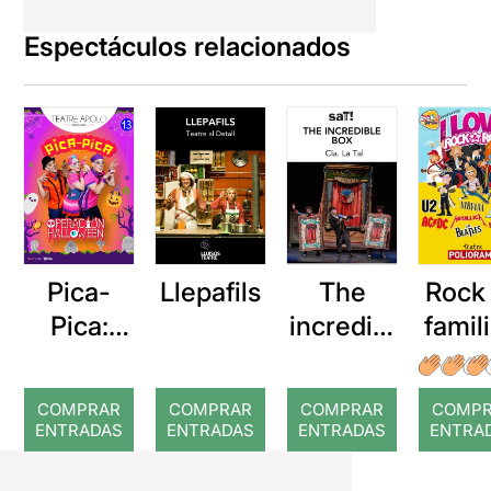
Espectáculos relacionados
Pica-
Llepafils
The
Rock
Pica:
incredibl
famili
Operaci
e box
lov
ón
Rock
COMPRAR
COMPRAR
COMPRAR
COMP
Hallowe
Rol
ENTRADAS
ENTRADAS
ENTRADAS
ENTRA
en