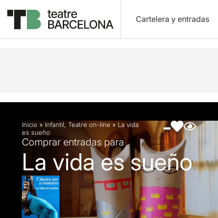
Cartelera y entradas
Descripción
Ficha artística
Fotos y vídeos
Ar
Inicio
»
Infantil
,
Teatre on-line
»
La vida
es sueño
Comprar entradas para
La vida es sueño