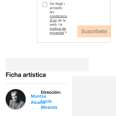
He llegit i
accepto
les
condicions
d'ús
de la
web i la
política de
privacitat
.
*
Ficha artística
Dirección:
Muntsa
Lucía
Alcañiz
Miranda