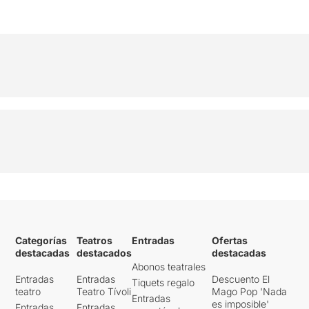
Categorías
Teatros
Entradas
Ofertas
destacadas
destacados
destacadas
Abonos teatrales
Entradas
Entradas
Descuento El
Tiquets regalo
teatro
Teatro Tívoli
Mago Pop 'Nada
Entradas
es imposible'
Entradas
Entradas