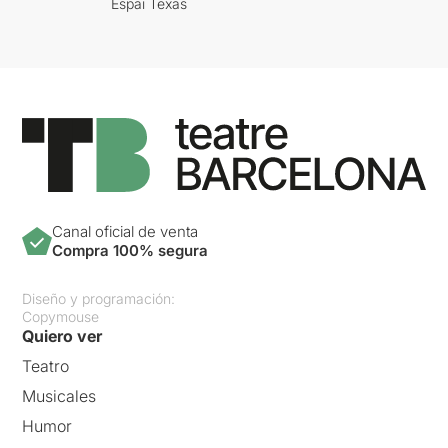
Espai Texas
Canal oficial de venta
Compra 100% segura
Diseño y programación:
Copymouse
Quiero ver
Teatro
Musicales
Humor