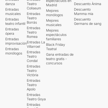
espectáculos en
danza
Teatro
Descuento Ànima
Madrid
Coliseum
Entradas
Descuento
Mejores
musicales
Entradas
Mamma mia
monólogos
Teatro
Entradas
Descuento
Mejores
Borrás
teatro infantil
Germans de sang
musicales
Entradas
Entradas
Mejores
Teatro
ópera
espectáculos
Romea
Entradas
familiares
Entradas La
improvisación
Black Friday
Villarroel
Entradas
Teatral
Entradas
monólogos
Gana entradas de
Teatro
teatro gratis -
Condal
concursos
Entradas
Teatro
Victòria
Entradas
Teatro
Apolo
Entradas
Teatro Goya
Entradas