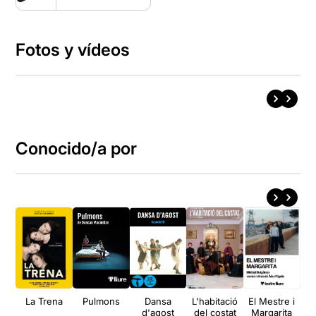
Fotos y vídeos
Conocido/a por
La Trena
Pulmons
Dansa
L'habitació
El Mestre i
El
d'agost
del costat
Margarita