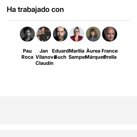
Ha trabajado con
Pau
Jan
Eduard
Marilia
Àurea
Francesc
Boris
Roca
Vilanova
Buch
Samper
Márquez
Orella
Ruiz
Claudín