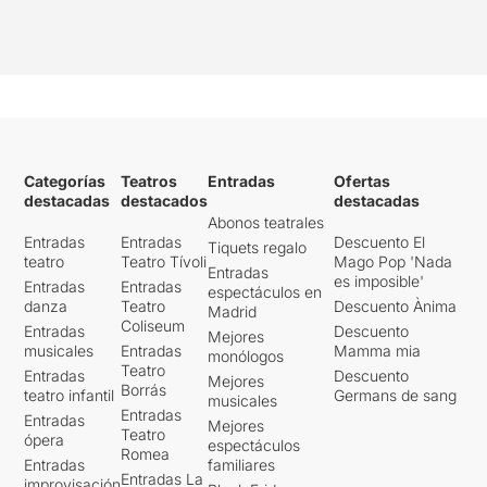
Categorías
Teatros
Entradas
Ofertas
destacadas
destacados
destacadas
Abonos teatrales
Entradas
Entradas
Descuento El
Tiquets regalo
teatro
Teatro Tívoli
Mago Pop 'Nada
Entradas
es imposible'
Entradas
Entradas
espectáculos en
danza
Teatro
Descuento Ànima
Madrid
Coliseum
Entradas
Descuento
Mejores
musicales
Entradas
Mamma mia
monólogos
Teatro
Entradas
Descuento
Mejores
Borrás
teatro infantil
Germans de sang
musicales
Entradas
Entradas
Mejores
Teatro
ópera
espectáculos
Romea
Entradas
familiares
Entradas La
improvisación