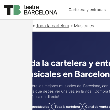
Cartelera y entradas
Inicio
»
Toda la cartelera
»
Musicales
Toda la cartelera y en
musicales en Barcelo
Descubre los mejores musicales del Barcelona, ​​con
clásicos que debes ver una vez en la vida. ¡Compra tu
con música en directo!
38 espectáculos
Toda la cartelera
Canal de venta o