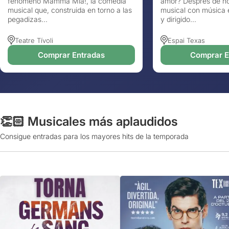
fenómeno Mamma Mia!, la comedia
amor? Després de no
musical que, construida en torno a las
musical con música e
pegadizas...
y dirigido...
Teatre Tívoli
Espai Texas
Comprar Entradas
Comprar E
👏🏻 Musicales más aplaudidos
Consigue entradas para los mayores hits de la temporada