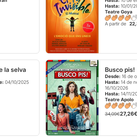
ran
Hasta:
10 de e
Hasta:
10/01/2
Teatre Goya
A partir de
22
e la selva
Busco pis!
Desde:
16 de o
e:
04/10/2025
Hasta:
14 de n
16/10/2026
Hasta:
14/11/2
Teatre Apolo
27,26
34,09€