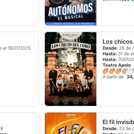
Los chicos 
 el 18/01/2025
Desde:
26 de 
Hasta:
31 de e
Hasta:
31/01/2
Teatre Apolo
A partir de
34
El fil invisi
26
Desde:
23 de d