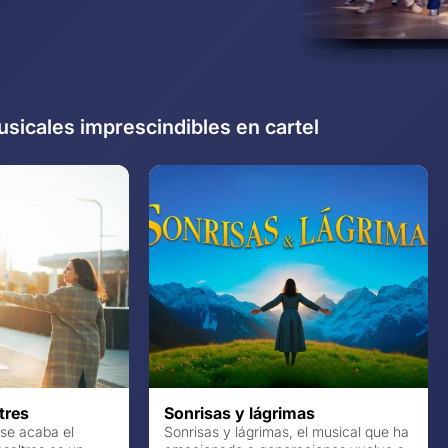
sicales imprescindibles en cartel
tres
Sonrisas y lágrimas
se acaba el
Sonrisas y lágrimas, el musical que ha