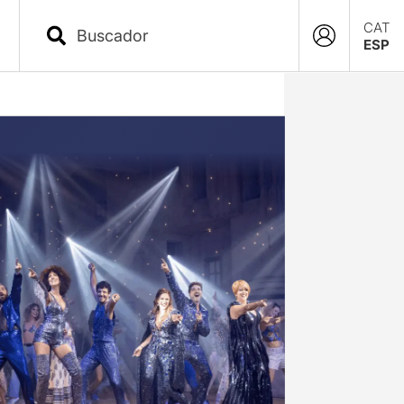
CAT
ESP