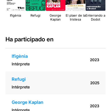
Ifigènia
Refugi
George
El plaer de la
Enterrando a
Pla
Kaplan
tristesa
Dodot
Ha participado en
Ifigènia
2023
Intérprete
Refugi
2025
Intérprete
George Kaplan
2023
Intérprete