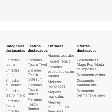
Categorías
Teatros
Entradas
Ofertas
destacadas
destacados
destacadas
Abonos teatrales
Entradas
Entradas
Descuento El
Tiquets regalo
teatro
Teatro Tívoli
Mago Pop 'Nada
Entradas
es imposible'
Entradas
Entradas
espectáculos en
danza
Teatro
Descuento Ànima
Madrid
Coliseum
Entradas
Descuento
Mejores
musicales
Entradas
Mamma mia
monólogos
Teatro
Entradas
Descuento
Mejores
Borrás
teatro infantil
Germans de sang
musicales
Entradas
Entradas
Mejores
Teatro
ópera
espectáculos
Romea
Entradas
familiares