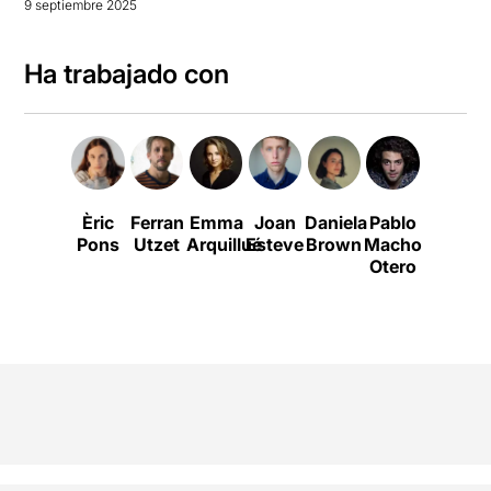
9 septiembre 2025
Ha trabajado con
Èric
Ferran
Emma
Joan
Daniela
Pablo
Anna
Pons
Utzet
Arquillué
Esteve
Brown
Macho
Roy
Otero