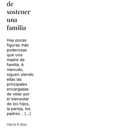
de
Barcelona
para
sostener
replantear
La música
una
toda una
volverá a
familia
llenar la casa
vida
de los Von
Trapp.
Hay pocas
Sonrisas y
Sol, playa,
figuras más
lágrimas, uno
cócteles y un
poderosas
de los
resort
que una
grandes
paradisíaco. El
madre de
clásicos de la
escenario
familia. A
historia del
parece
menudo,
teatro musical,
perfecto para
siguen siendo
llegará al
desconectar de
ellas las
Teatre Apolo
la rutina, pero
principales
del […]
una
encargadas
conversación
de velar por
inoportuna
27 julio 2026
el bienestar
puede
de los hijos,
convertir unas
la pareja, los
vacaciones
padres… […]
entre amigos
en una revisión
Hace 6 dias
completa […]
28 julio 2026