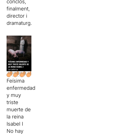
conclòs,
finalment,
director i
dramaturg.
Feísima
enfermedad
y muy
triste
muerte de
la reina
Isabel I
No hay