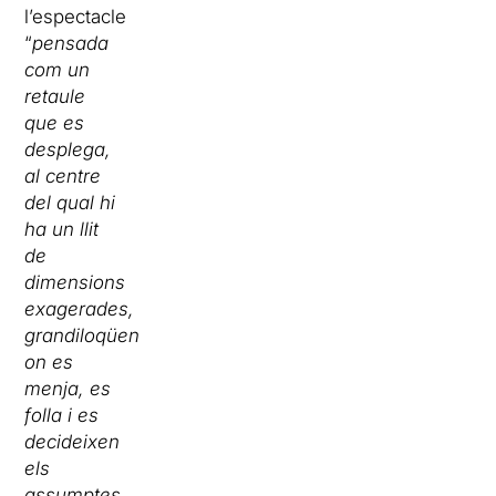
l’espectacle
“
pensada
com un
retaule
que es
desplega,
al centre
del qual hi
ha un llit
de
dimensions
exagerades,
grandiloqüents,
on es
menja, es
folla i es
decideixen
els
assumptes