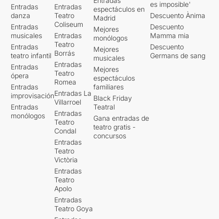
Entradas
es imposible'
Entradas
Entradas
espectáculos en
danza
Teatro
Descuento Ànima
Madrid
Coliseum
Entradas
Descuento
Mejores
musicales
Entradas
Mamma mia
monólogos
Teatro
Entradas
Descuento
Mejores
Borrás
teatro infantil
Germans de sang
musicales
Entradas
Entradas
Mejores
Teatro
ópera
espectáculos
Romea
Entradas
familiares
Entradas La
improvisación
Black Friday
Villarroel
Entradas
Teatral
Entradas
monólogos
Gana entradas de
Teatro
teatro gratis -
Condal
concursos
Entradas
Teatro
Victòria
Entradas
Teatro
Apolo
Entradas
Teatro Goya