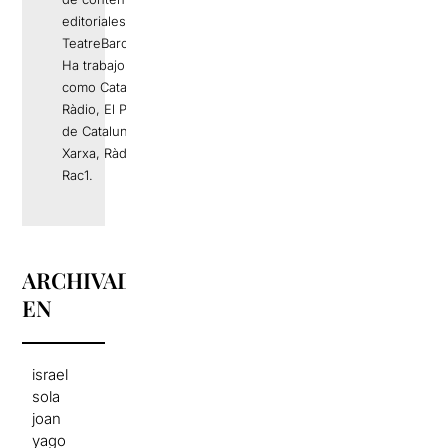
editoriales de
TeatreBarcelona.com.
Ha trabajo en medios
como Catalunya
Ràdio, El Periódico
de Catalunya, La
Xarxa, Ràdio 4 o
Rac1.
ARCHIVADO
EN
israel
sola
joan
yago