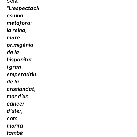
Solà.
“
L’espectacle
és una
metàfora:
la reina,
mare
primigènia
de la
hispanitat
i gran
emperadriu
de la
cristiandat,
mor d’un
càncer
d’úter,
com
morirà
també