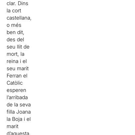
clar. Dins
la cort
castellana,
o més
ben dit,
des del
seu llit de
mort, la
reina i el
seu marit
Ferran el
Catòlic
esperen
l’arribada
de la seva
filla Joana
la Boja i el
marit
d’aquesta,