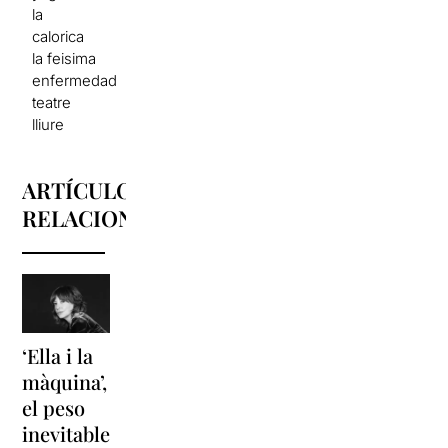
la
calorica
la feisima
enfermedad
teatre
lliure
ARTÍCULOS
RELACIONADOS
‘Ella i la
'Sonrisas
Unas
màquina’,
y
vacaciones
el peso
lágrimas'
en
inevitable
vuelve a
'Cancun'