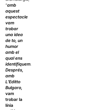
“
amb
aquest
espectacle
vam
trobar
una idea
de to, un
humor
amb el
qual ens
identifiquem.
Després,
amb
L’Editto
Bulgaro,
vam
trobar la
línia