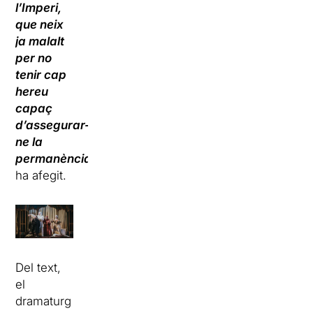
l’Imperi,
que neix
ja malalt
per no
tenir cap
hereu
capaç
d’assegurar-
ne la
permanència
“,
ha afegit.
Del text,
el
dramaturg