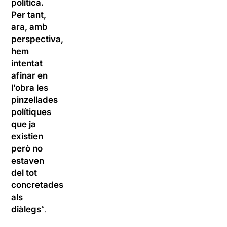
política.
Per tant,
ara, amb
perspectiva,
hem
intentat
afinar en
l’obra les
pinzellades
polítiques
que ja
existien
però no
estaven
del tot
concretades
als
diàlegs
“.