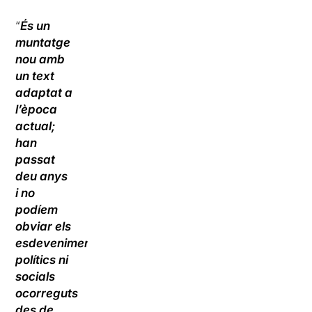
“
És un
muntatge
nou amb
un text
adaptat a
l’època
actual;
han
passat
deu anys
i no
podíem
obviar els
esdeveniments
polítics ni
socials
ocorreguts
des de