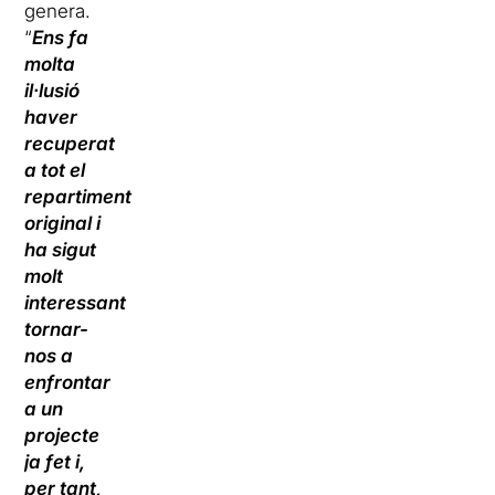
genera.
“
Ens fa
molta
il·lusió
haver
recuperat
a tot el
repartiment
original i
ha sigut
molt
interessant
tornar-
nos a
enfrontar
a un
projecte
ja fet i,
per tant,