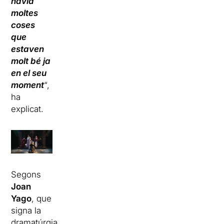
havia
moltes
coses
que
estaven
molt bé ja
en el seu
moment
“,
ha
explicat.
Segons
Joan
Yago
, que
signa la
dramatúrgia,