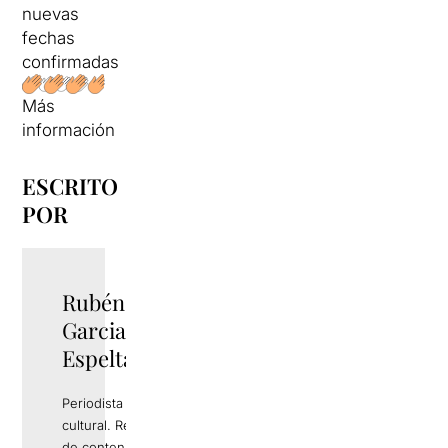
nuevas
fechas
confirmadas
Más
información
ESCRITO
POR
Rubén
TWITTER
Garcia
Espelta
Periodista y gestor
cultural. Responsable
de contenidos