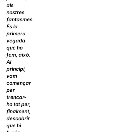
als
nostres
fantasmes.
És la
primera
vegada
que ho
fem, això.
Al
principi,
vam
començar
per
trencar-
ho tot per,
finalment,
descobrir
que hi