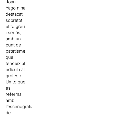
Joan
Yago n’ha
destacat
sobretot
el to greu
i seriós,
amb un
punt de
patetisme
que
tendeix al
ridícul i al
grotesc.
Un to que
es
referma
amb
l’escenografia
de