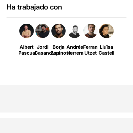
Ha trabajado con
Albert
Jordi
Borja
Andrés
Ferran
Lluïsa
Victoria
Pascual
Casanovas
Espinosa
Herrera
Utzet
Castell
Luengo