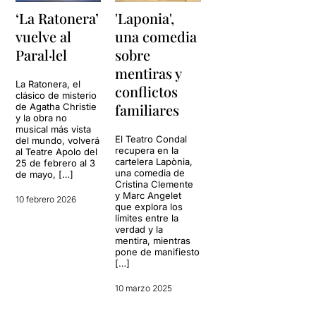
‘La Ratonera’
'Laponia',
vuelve al
una comedia
Paral·lel
sobre
mentiras y
La Ratonera, el
conflictos
clásico de misterio
familiares
de Agatha Christie
y la obra no
musical más vista
El Teatro Condal
del mundo, volverá
recupera en la
al Teatre Apolo del
cartelera Lapònia,
25 de febrero al 3
una comedia de
de mayo, […]
Cristina Clemente
y Marc Angelet
10 febrero 2026
que explora los
límites entre la
verdad y la
mentira, mientras
pone de manifiesto
[…]
10 marzo 2025