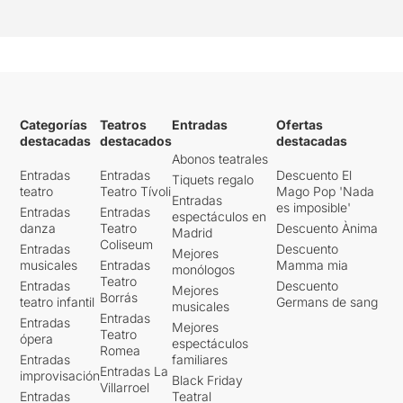
Categorías
Teatros
Entradas
Ofertas
destacadas
destacados
destacadas
Abonos teatrales
Entradas
Entradas
Descuento El
Tiquets regalo
teatro
Teatro Tívoli
Mago Pop 'Nada
Entradas
es imposible'
Entradas
Entradas
espectáculos en
danza
Teatro
Descuento Ànima
Madrid
Coliseum
Entradas
Descuento
Mejores
musicales
Entradas
Mamma mia
monólogos
Teatro
Entradas
Descuento
Mejores
Borrás
teatro infantil
Germans de sang
musicales
Entradas
Entradas
Mejores
Teatro
ópera
espectáculos
Romea
Entradas
familiares
Entradas La
improvisación
Black Friday
Villarroel
Entradas
Teatral