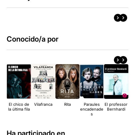
Conocido/a por
El chico de
Vilafranca
Rita
Paraules
El professor
T'
la última fila
encadenade
Bernhardi
h
s
Ha participado en