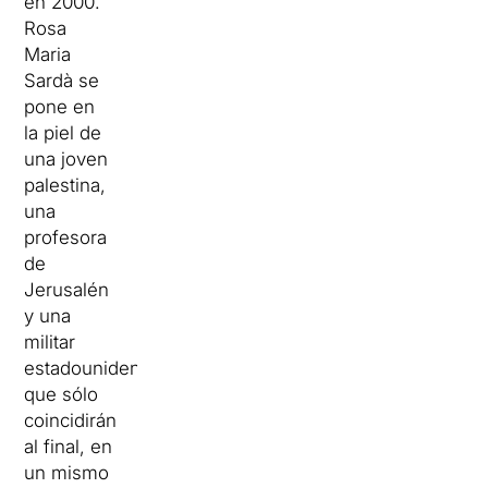
en 2000.
Rosa
Maria
Sardà se
pone en
la piel de
una
joven
palestina,
una
profesora
de
Jerusalén
y una
militar
estadounidense
que sólo
coincidirán
al final, en
un mismo