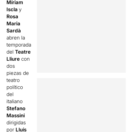
Míriam
Iscla
y
Rosa
Maria
Sardà
abren la
temporada
del
Teatre
Lliure
con
dos
piezas de
teatro
político
del
italiano
Stefano
Massini
dirigidas
por
Lluís