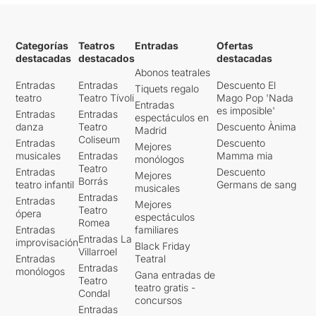
Categorías
Teatros
Entradas
Ofertas
destacadas
destacados
destacadas
Abonos teatrales
Entradas
Entradas
Descuento El
Tiquets regalo
teatro
Teatro Tívoli
Mago Pop 'Nada
Entradas
es imposible'
Entradas
Entradas
espectáculos en
danza
Teatro
Descuento Ànima
Madrid
Coliseum
Entradas
Descuento
Mejores
musicales
Entradas
Mamma mia
monólogos
Teatro
Entradas
Descuento
Mejores
Borrás
teatro infantil
Germans de sang
musicales
Entradas
Entradas
Mejores
Teatro
ópera
espectáculos
Romea
Entradas
familiares
Entradas La
improvisación
Black Friday
Villarroel
Entradas
Teatral
Entradas
monólogos
Gana entradas de
Teatro
teatro gratis -
Condal
concursos
Entradas