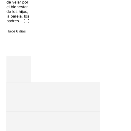
de velar por
inoportuna
27 julio 2026
el bienestar
puede
de los hijos,
convertir unas
la pareja, los
vacaciones
padres… […]
entre amigos
en una revisión
Hace 6 dias
completa […]
28 julio 2026