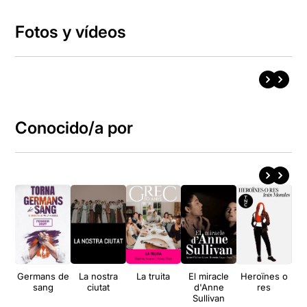
Fotos y vídeos
Conocido/a por
Germans de
La nostra
La truita
El miracle
Heroïnes o
sang
ciutat
d'Anne
res
Sullivan