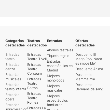
Categorías
Teatros
Entradas
Ofertas
destacadas
destacados
destacadas
Abonos teatrales
Entradas
Entradas
Descuento El
Tiquets regalo
teatro
Teatro Tívoli
Mago Pop 'Nada
Entradas
es imposible'
Entradas
Entradas
espectáculos en
danza
Teatro
Descuento Ànima
Madrid
Coliseum
Entradas
Descuento
Mejores
musicales
Entradas
Mamma mia
monólogos
Teatro
Entradas
Descuento
Mejores
Borrás
teatro infantil
Germans de sang
musicales
Entradas
Entradas
Mejores
Teatro
ópera
espectáculos
Romea
Entradas
familiares
Entradas La
improvisación