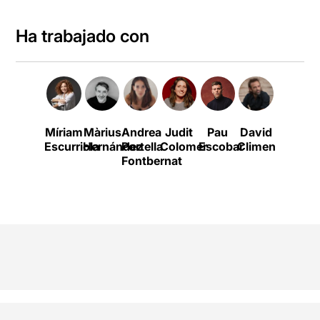
Ha trabajado con
Míriam
Màrius
Andrea
Judit
Pau
David
Iván
Escurriola
Hernández
Portella
Colomer
Escobar
Climent
Morales
Fontbernat