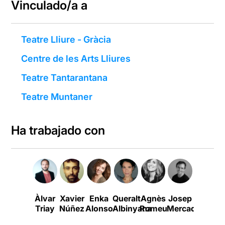
Vinculado/a a
Teatre Lliure - Gràcia
Centre de les Arts Lliures
Teatre Tantarantana
Teatre Muntaner
Ha trabajado con
Àlvar
Xavier
Enka
Queralt
Agnès
Josep
Triay
Núñez
Alonso
Albinyana
Romeu
Mercadal