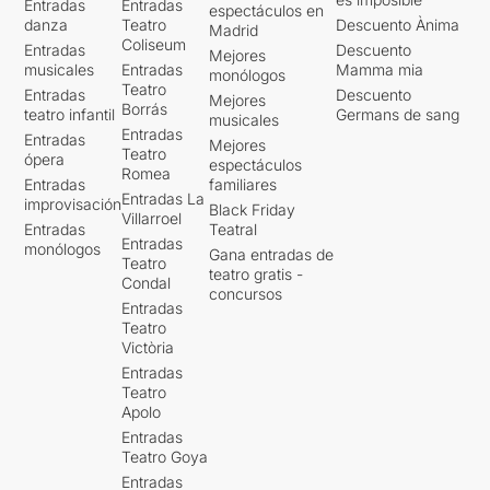
Entradas
Entradas
espectáculos en
danza
Teatro
Descuento Ànima
Madrid
Coliseum
Entradas
Descuento
Mejores
musicales
Entradas
Mamma mia
monólogos
Teatro
Entradas
Descuento
Mejores
Borrás
teatro infantil
Germans de sang
musicales
Entradas
Entradas
Mejores
Teatro
ópera
espectáculos
Romea
Entradas
familiares
Entradas La
improvisación
Black Friday
Villarroel
Entradas
Teatral
Entradas
monólogos
Gana entradas de
Teatro
teatro gratis -
Condal
concursos
Entradas
Teatro
Victòria
Entradas
Teatro
Apolo
Entradas
Teatro Goya
Entradas