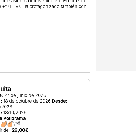
 televisión ha intervenido en “El corazón
“18i+” (BTV). Ha protagonizado también con
ruita
e:
27 de junio de 2026
:
18 de octubre de 2026
Desde:
/2026
:
18/10/2026
e Poliorama
ir de
26,00€