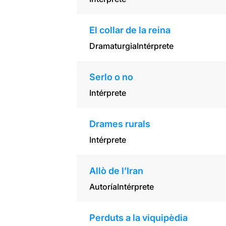
El collar de la reina
Dramaturgia
Intérprete
Serlo o no
Intérprete
Drames rurals
Intérprete
Allò de l’Iran
Autoría
Intérprete
Perduts a la viquipèdia