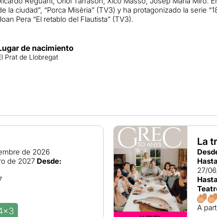
Ricardo Reguant, Oriol Tarrason, Xico Massó, Josep Maria Miró. En
de la ciudad”, “Porca Misèria” (TV3) y ha protagonizado la serie 
Joan Pera “El retablo del Flautista” (TV3).
Lugar de nacimiento
El Prat de Llobregat
La t
iembre de 2026
Desd
ro de 2027
Desde:
Hasta
27/06
7
Hasta
Teatr
A part
4x3