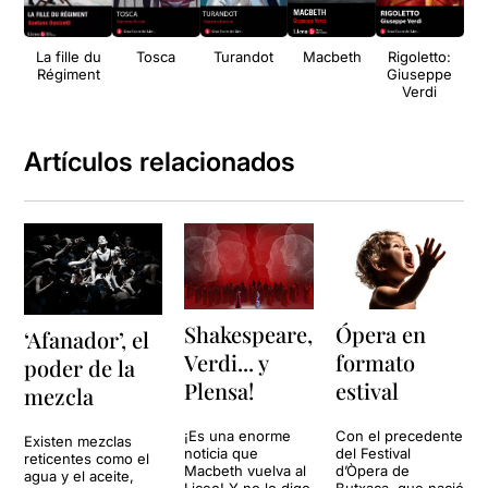
La fille du
Tosca
Turandot
Macbeth
Rigoletto:
Régiment
Giuseppe
Verdi
Artículos relacionados
Shakespeare,
Ópera en
‘Afanador’, el
Verdi... y
formato
poder de la
Plensa!
estival
mezcla
¡Es una enorme
Con el precedente
Existen mezclas
noticia que
del Festival
reticentes como el
Macbeth vuelva al
d’Òpera de
agua y el aceite,
Liceo! Y no lo digo
Butxaca, que nació