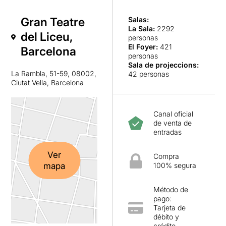
Gran Teatre
Salas:
La Sala
:
2292
del Liceu,
personas
El Foyer
:
421
Barcelona
personas
Sala de projeccions
:
La Rambla, 51-59, 08002,
42 personas
Ciutat Vella, Barcelona
Canal oficial
de venta de
entradas
Ver
Compra
mapa
100% segura
Método de
pago:
Tarjeta de
débito y
crédito