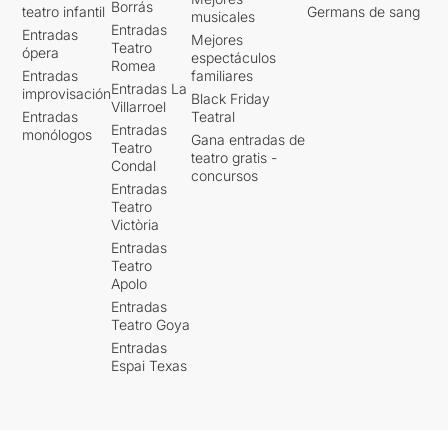
Borrás
teatro infantil
Germans de sang
musicales
Entradas
Entradas
Mejores
Teatro
ópera
espectáculos
Romea
Entradas
familiares
Entradas La
improvisación
Black Friday
Villarroel
Entradas
Teatral
Entradas
monólogos
Gana entradas de
Teatro
teatro gratis -
Condal
concursos
Entradas
Teatro
Victòria
Entradas
Teatro
Apolo
Entradas
Teatro Goya
Entradas
Espai Texas