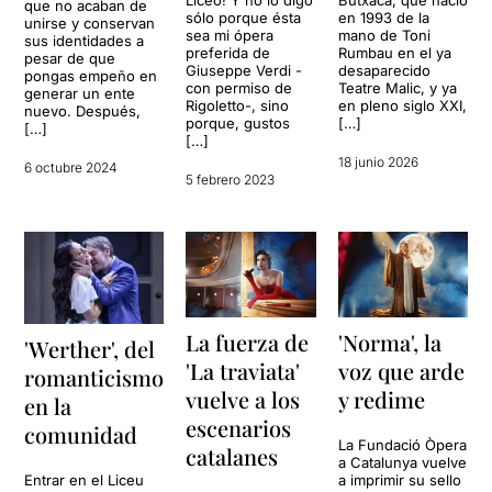
que no acaban de
sólo porque ésta
en 1993 de la
unirse y conservan
sea mi ópera
mano de Toni
sus identidades a
preferida de
Rumbau en el ya
pesar de que
Giuseppe Verdi -
desaparecido
pongas empeño en
con permiso de
Teatre Malic, y ya
generar un ente
Rigoletto-, sino
en pleno siglo XXI,
nuevo. Después,
porque, gustos
[…]
[…]
[…]
18 junio 2026
6 octubre 2024
5 febrero 2023
La fuerza de
'Norma', la
'Werther', del
'La traviata'
voz que arde
romanticismo
vuelve a los
y redime
en la
escenarios
comunidad
La Fundació Òpera
catalanes
a Catalunya vuelve
Entrar en el Liceu
a imprimir su sello