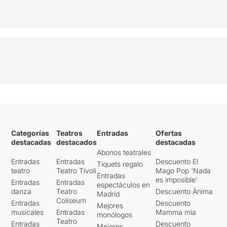
Categorías
Teatros
Entradas
Ofertas
destacadas
destacados
destacadas
Abonos teatrales
Entradas
Entradas
Descuento El
Tiquets regalo
teatro
Teatro Tívoli
Mago Pop 'Nada
Entradas
es imposible'
Entradas
Entradas
espectáculos en
danza
Teatro
Descuento Ànima
Madrid
Coliseum
Entradas
Descuento
Mejores
musicales
Entradas
Mamma mia
monólogos
Teatro
Entradas
Descuento
Mejores