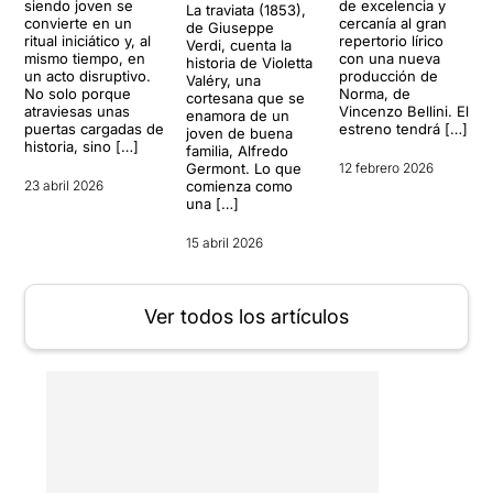
siendo joven se
de excelencia y
La traviata (1853),
convierte en un
cercanía al gran
de Giuseppe
ritual iniciático y, al
repertorio lírico
Verdi, cuenta la
mismo tiempo, en
con una nueva
historia de Violetta
un acto disruptivo.
producción de
Valéry, una
No solo porque
Norma, de
cortesana que se
atraviesas unas
Vincenzo Bellini. El
enamora de un
puertas cargadas de
estreno tendrá […]
joven de buena
historia, sino […]
familia, Alfredo
Germont. Lo que
12 febrero 2026
23 abril 2026
comienza como
una […]
15 abril 2026
Ver todos los artículos