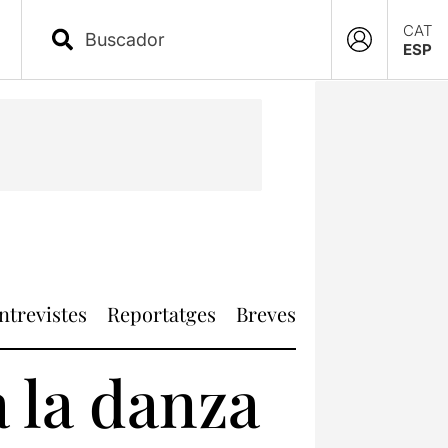
CAT
ESP
ntrevistes
Reportatges
Breves
 la danza