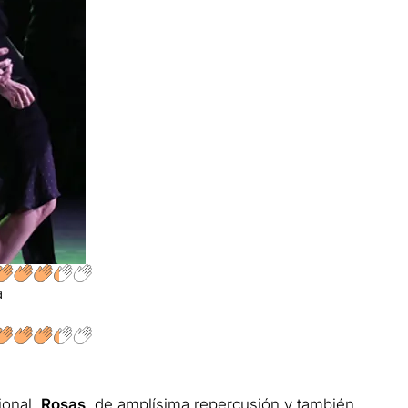
a
ional,
Rosas
, de amplísima repercusión y también