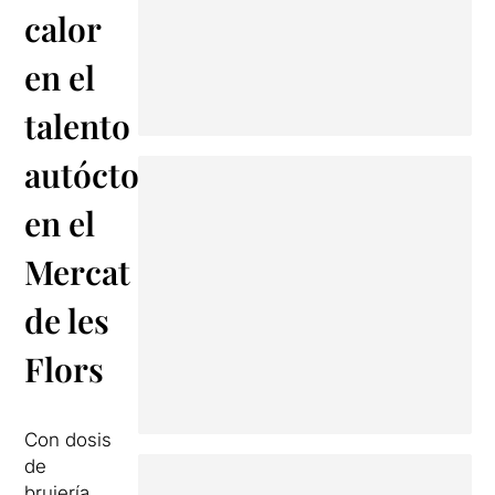
calor
en el
talento
autóctono
en el
Mercat
de les
Flors
Con dosis
de
brujería