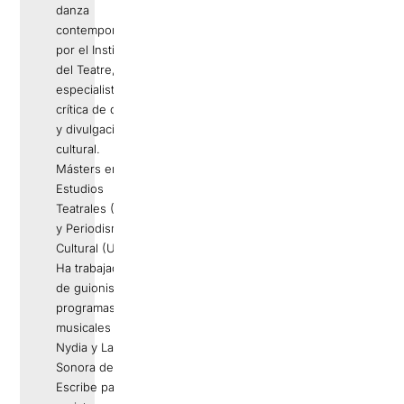
danza
contemporánea
por el Institut
del Teatre, es
especialista en
crítica de danza
y divulgación
cultural.
Másters en
Estudios
Teatrales (UAB)
y Periodismo
Cultural (UPF).
Ha trabajado
de guionista en
programas
musicales
Nydia y La
Sonora del 33.
Escribe para