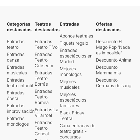
Categorías
Teatros
Entradas
Ofertas
destacadas
destacados
destacadas
Abonos teatrales
Entradas
Entradas
Descuento El
Tiquets regalo
teatro
Teatro Tívoli
Mago Pop 'Nada
Entradas
es imposible'
Entradas
Entradas
espectáculos en
danza
Teatro
Descuento Ànima
Madrid
Coliseum
Entradas
Descuento
Mejores
musicales
Entradas
Mamma mia
monólogos
Teatro
Entradas
Descuento
Mejores
Borrás
teatro infantil
Germans de sang
musicales
Entradas
Entradas
Mejores
Teatro
ópera
espectáculos
Romea
Entradas
familiares
Entradas La
improvisación
Black Friday
Villarroel
Entradas
Teatral
Entradas
monólogos
Gana entradas de
Teatro
teatro gratis -
Condal
concursos