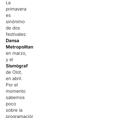
La
primavera
es
sinónimo
de dos
festivales:
Dansa
Metropolitana
,
en marzo,
y el
Sismògraf
de Olot,
en abril.
Por el
momento
sabemos
poco
sobre la
programación,