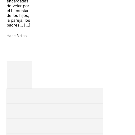
encargadas
conversación
de velar por
inoportuna
27 julio 2026
el bienestar
puede
de los hijos,
convertir unas
la pareja, los
vacaciones
padres… […]
entre amigos
en una revisión
Hace 3 dias
completa […]
28 julio 2026