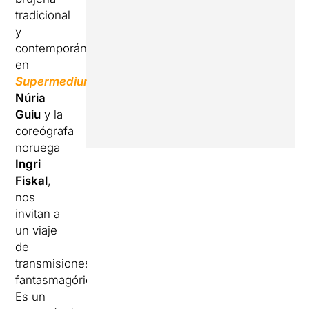
tradicional
y
contemporánea,
en
Supermedium
,
Núria
Guiu
y la
coreógrafa
noruega
Ingri
Fiskal
,
nos
invitan a
un viaje
de
transmisiones
fantasmagóricas.
Es un