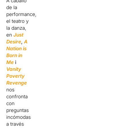
A caballo
de la
performance,
el teatro y
la danza,
en
Just
Desire
,
A
Nation is
Born in
Me
i
Vanity
Poverty
Revenge
nos
confronta
con
preguntas
incómodas
a través